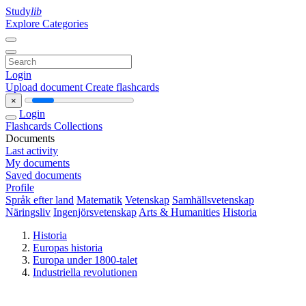
Study
lib
Explore Categories
Login
Upload document
Create flashcards
×
Login
Flashcards
Collections
Documents
Last activity
My documents
Saved documents
Profile
Språk efter land
Matematik
Vetenskap
Samhällsvetenskap
Näringsliv
Ingenjörsvetenskap
Arts & Humanities
Historia
Historia
Europas historia
Europa under 1800-talet
Industriella revolutionen