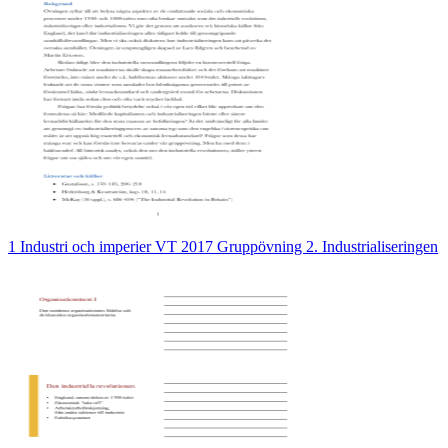
1 Industri och imperier VT 2017 Gruppövning 2. Industrialiseringen