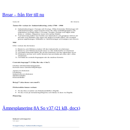
Broar – från förr till nu
Ämnesplanering 8A So v37 (21 kB, docx)