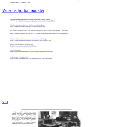
Wilsons fjorton punkter
vkr