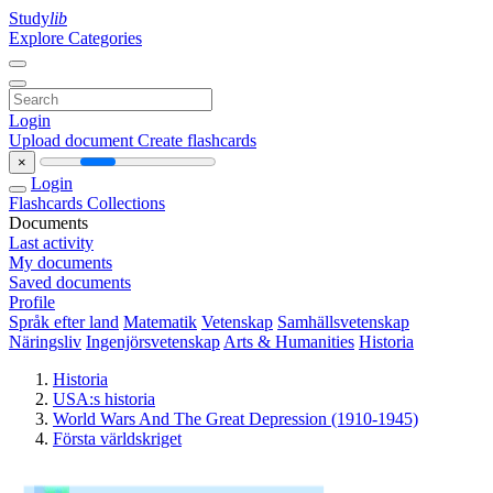
Study
lib
Explore Categories
Login
Upload document
Create flashcards
×
Login
Flashcards
Collections
Documents
Last activity
My documents
Saved documents
Profile
Språk efter land
Matematik
Vetenskap
Samhällsvetenskap
Näringsliv
Ingenjörsvetenskap
Arts & Humanities
Historia
Historia
USA:s historia
World Wars And The Great Depression (1910-1945)
Första världskriget