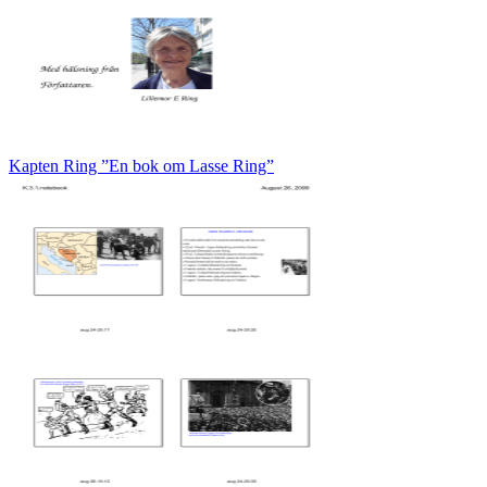
Kapten Ring ”En bok om Lasse Ring”