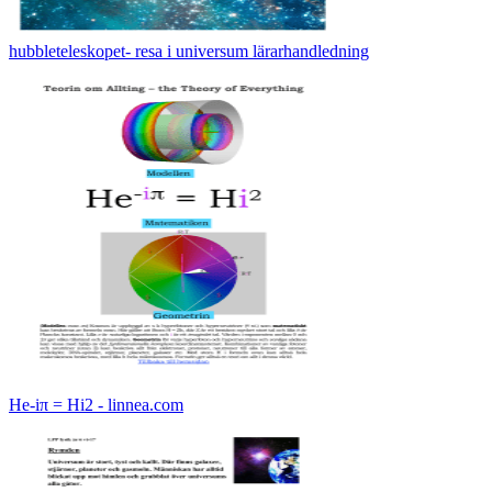
hubbleteleskopet- resa i universum lärarhandledning
He-iπ = Hi2 - linnea.com