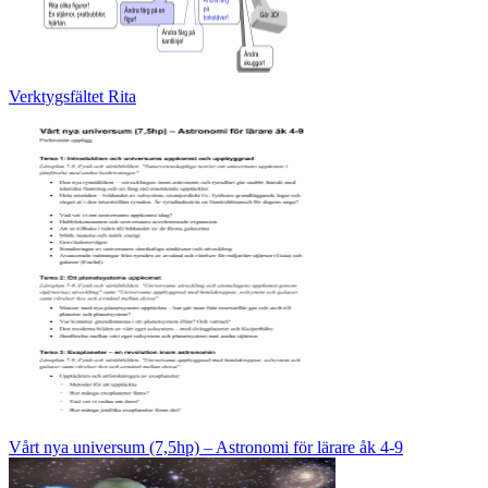
Verktygsfältet Rita
Vårt nya universum (7,5hp) – Astronomi för lärare åk 4-9