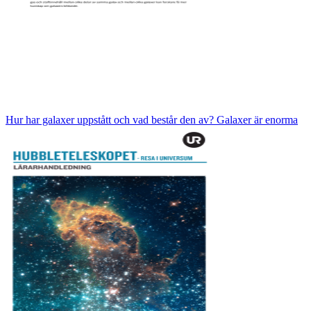
Hur har galaxer uppstått och vad består den av? Galaxer är enorma