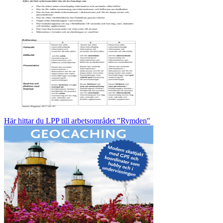
Här hittar du LPP till arbetsområdet "Rymden"