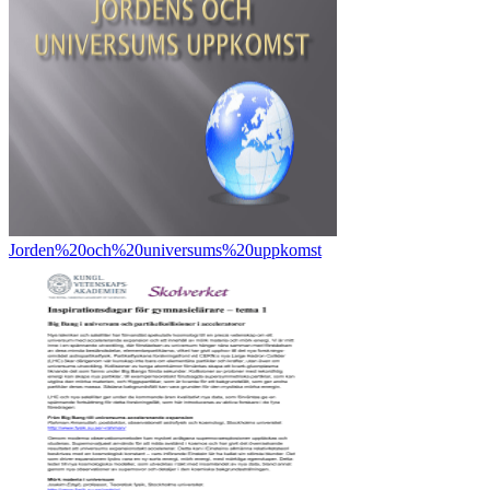
Jorden%20och%20universums%20uppkomst