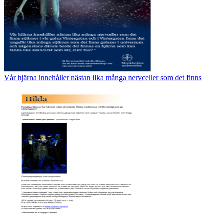
Vår hjärna innehåller nästan lika många nervceller som det finns