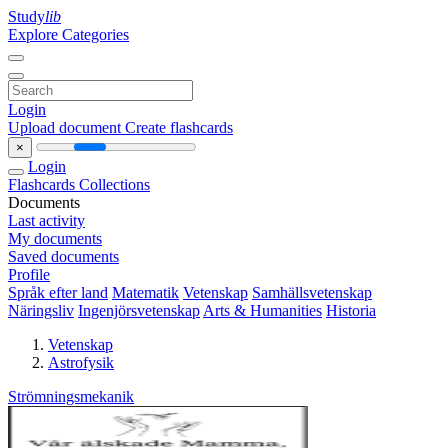
Study
lib
Explore Categories
Login
Upload document
Create flashcards
×
Login
Flashcards
Collections
Documents
Last activity
My documents
Saved documents
Profile
Språk efter land
Matematik
Vetenskap
Samhällsvetenskap
Näringsliv
Ingenjörsvetenskap
Arts & Humanities
Historia
Vetenskap
Astrofysik
Strömningsmekanik