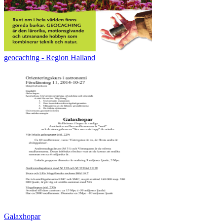
geocaching - Region Halland
Galaxhopar