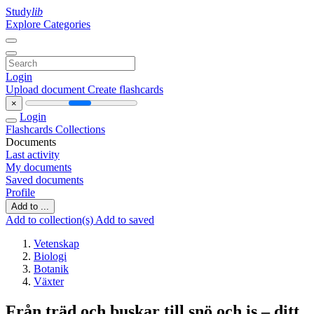
Study
lib
Explore Categories
Login
Upload document
Create flashcards
×
Login
Flashcards
Collections
Documents
Last activity
My documents
Saved documents
Profile
Add to ...
Add to collection(s)
Add to saved
Vetenskap
Biologi
Botanik
Växter
Från träd och buskar till snö och is – ditt