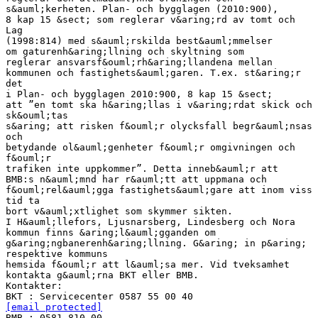
s&auml;kerheten. Plan- och bygglagen (2010:900),
8 kap 15 &sect; som reglerar v&aring;rd av tomt och
Lag
(1998:814) med s&auml;rskilda best&auml;mmelser
om gaturenh&aring;llning och skyltning som
reglerar ansvarsf&ouml;rh&aring;llandena mellan
kommunen och fastighets&auml;garen. T.ex. st&aring;r
det
i Plan- och bygglagen 2010:900, 8 kap 15 &sect;
att ”en tomt ska h&aring;llas i v&aring;rdat skick och
sk&ouml;tas
s&aring; att risken f&ouml;r olycksfall begr&auml;nsas
och
betydande ol&auml;genheter f&ouml;r omgivningen och
f&ouml;r
trafiken inte uppkommer”. Detta inneb&auml;r att
BMB:s n&auml;mnd har r&auml;tt att uppmana och
f&ouml;rel&auml;gga fastighets&auml;gare att inom viss
tid ta
bort v&auml;xtlighet som skymmer sikten.
I H&auml;llefors, Ljusnarsberg, Lindesberg och Nora
kommun finns &aring;l&auml;gganden om
g&aring;ngbanerenh&aring;llning. G&aring; in p&aring;
respektive kommuns
hemsida f&ouml;r att l&auml;sa mer. Vid tveksamhet
kontakta g&auml;rna BKT eller BMB.
Kontakter:
[email protected]