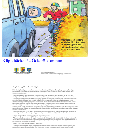
Klipp häcken! - Öckerö kommun