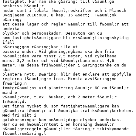
fastighet. Hur man ska g&aring; till v&auml;ga
beskrivs h&auml;r
nedan samt i lokala f&ouml;reskrifter och i Planoch
Bygglagen 2010:900, 8 kap. 15 &sect;. T&auml;nk
p&aring;
att dessa lagar och regler &auml;r till f&ouml;r att
undvika
olyckor och personskador. Dessutom kan du
som fastighets&auml;gare bli ers&auml;ttningsskyldig
ifall
n&aring;gon r&aring;kar illa ut.
passera under. Vid g&aring;ngbana ska den fria
h&ouml;jden vara minst 2,5 meter, vid cykelbana
minst 3,2 meter och vid k&ouml;rbana minst 4,6
meter. Ha dessa frih&ouml;jder i &aring;tanke om du
ska
plantera nytt. D&aring; blir det enklare att uppfylla
reglerna l&auml;ngre fram. Minsta avst&aring;nd
fr&aring;n
tomtgr&auml;ns vid plantering &auml;r 60 cm f&ouml;r
mindre
v&auml;xter, t.ex. buskar, och 2 meter f&ouml;r
tr&auml;d.
Det finns mycket du som fastighets&auml;gare kan
g&ouml;ra f&ouml;r att &ouml;ka trafiks&auml;kerheten.
Med fri sikt i
gatukorsningar kan on&ouml;diga olyckor undvikas.
Har du en h&ouml;rntomt i en korsning d&auml;r
h&ouml;gerregeln g&auml;ller f&aring;r siktskymmande
f&ouml;rem&aring;l