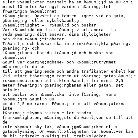
eller v&auml;xter maximalt ha en h&ouml;jd av 80 cm i
minst 10 meter &aring;t vardera h&aring;llet
fr&aring;n h&ouml;rnet
r&auml;knat. Oavsett om tomten ligger vid en gata,
g&aring;ng- eller cykelv&auml;g.
V&auml;xtlighet – Tr&auml;d och buskar
Var r&auml;dd om dig sj&auml;lv och andra – ta
reda p&aring; ditt ansvar, dina skyldigheter
och dina r&auml;ttigheter.
Tr&auml;d och buskar ska inte inkr&auml;kta p&aring;
g&aring;ng- och
k&ouml;rbana. Har du tr&auml;d och buskar som
v&auml;xer
&ouml;ver g&aring;ngbane- och k&ouml;rutrymmet
m&aring;ste du se
till att g&aring;ende och andra trafikanter enkelt kan
Vid utfart fr&aring;n tomten ut p&aring; gatan &auml;r
rekommendationen att sikten &auml;r fri minst 2,5
meter fr&aring;n g&aring;ngbanan eller gatan. Det
betyder
att buskar och h&auml;ckar inte f&aring;r vara
h&ouml;gre &auml;n 80
cm de 2,5 metrarna. F&ouml;rutom att v&auml;xterna
inte
f&aring;r skymma sikten eller hindra
framkomligheten, m&aring;ste du &auml;ven se till att
de
inte skymmer skyltar, v&auml;gm&auml;rken eller
gatubelysning. Om v&auml;xtligheten tar &ouml;ver kan
du bli indirekt skyldig till trafikolyckor.