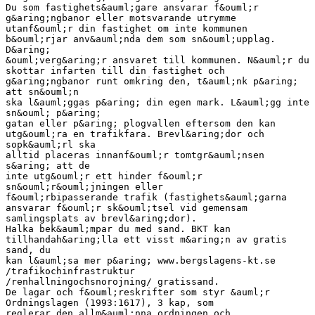
Du som fastighets&auml;gare ansvarar f&ouml;r
g&aring;ngbanor eller motsvarande utrymme
utanf&ouml;r din fastighet om inte kommunen
b&ouml;rjar anv&auml;nda dem som sn&ouml;upplag.
D&aring;
&ouml;verg&aring;r ansvaret till kommunen. N&auml;r du
skottar infarten till din fastighet och
g&aring;ngbanor runt omkring den, t&auml;nk p&aring;
att sn&ouml;n
ska l&auml;ggas p&aring; din egen mark. L&auml;gg inte
sn&ouml; p&aring;
gatan eller p&aring; plogvallen eftersom den kan
utg&ouml;ra en trafikfara. Brevl&aring;dor och
sopk&auml;rl ska
alltid placeras innanf&ouml;r tomtgr&auml;nsen
s&aring; att de
inte utg&ouml;r ett hinder f&ouml;r
sn&ouml;r&ouml;jningen eller
f&ouml;rbipasserande trafik (fastighets&auml;garna
ansvarar f&ouml;r sk&ouml;tsel vid gemensam
samlingsplats av brevl&aring;dor).
Halka bek&auml;mpar du med sand. BKT kan
tillhandah&aring;lla ett visst m&aring;n av gratis
sand, du
kan l&auml;sa mer p&aring; www.bergslagens-kt.se
/trafikochinfrastruktur
/renhallningochsnorojning/ gratissand.
De lagar och f&ouml;reskrifter som styr &auml;r
Ordningslagen (1993:1617), 3 kap, som
reglerar den allm&auml;nna ordningen och