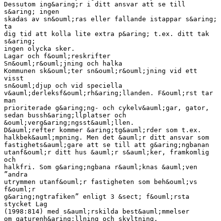
Dessutom ing&aring;r i ditt ansvar att se till
s&aring; ingen
skadas av sn&ouml;ras eller fallande istappar s&aring;
ta
dig tid att kolla lite extra p&aring; t.ex. ditt tak
s&aring;
ingen olycka sker.
Lagar och f&ouml;reskrifter
Sn&ouml;r&ouml;jning och halka
Kommunen sk&ouml;ter sn&ouml;r&ouml;jning vid ett
visst
sn&ouml;djup och vid speciella
v&auml;derleksf&ouml;rh&aring;llanden. F&ouml;rst tar
man
prioriterade g&aring;ng- och cykelv&auml;gar, gator,
sedan bussh&aring;llplatser och
&ouml;verg&aring;ngsst&auml;llen.
D&auml;refter kommer &aring;tg&auml;rder som t.ex.
halkbek&auml;mpning. Men det &auml;r ditt ansvar som
fastighets&auml;gare att se till att g&aring;ngbanan
utanf&ouml;r ditt hus &auml;r s&auml;ker, framkomlig
och
halkfri. Som g&aring;ngbana r&auml;knas &auml;ven
”andra
utrymmen utanf&ouml;r fastigheten som beh&ouml;vs
f&ouml;r
g&aring;ngtrafiken” enligt 3 &sect; f&ouml;rsta
stycket Lag
(1998:814) med s&auml;rskilda best&auml;mmelser
om gaturenh&aring;llning och skyltning.