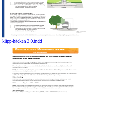
klipp-häcken 3.0.indd