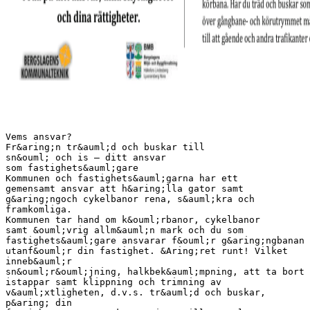
Vems ansvar?
Fr&aring;n tr&auml;d och buskar till
sn&ouml; och is – ditt ansvar
som fastighets&auml;gare
Kommunen och fastighets&auml;garna har ett
gemensamt ansvar att h&aring;lla gator samt
g&aring;ngoch cykelbanor rena, s&auml;kra och
framkomliga.
Kommunen tar hand om k&ouml;rbanor, cykelbanor
samt &ouml;vrig allm&auml;n mark och du som
fastighets&auml;gare ansvarar f&ouml;r g&aring;ngbanan
utanf&ouml;r din fastighet. &Aring;ret runt! Vilket
inneb&auml;r
sn&ouml;r&ouml;jning, halkbek&auml;mpning, att ta bort
istappar samt klippning och trimning av
v&auml;xtligheten, d.v.s. tr&auml;d och buskar,
p&aring; din