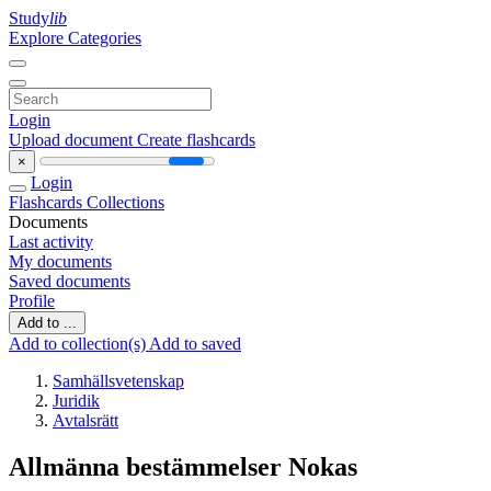
Study
lib
Explore Categories
Login
Upload document
Create flashcards
×
Login
Flashcards
Collections
Documents
Last activity
My documents
Saved documents
Profile
Add to ...
Add to collection(s)
Add to saved
Samhällsvetenskap
Juridik
Avtalsrätt
Allmänna bestämmelser Nokas