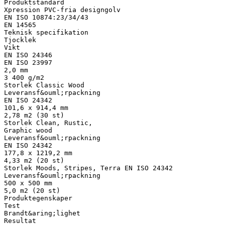
Produktstandard
Xpression PVC-fria designgolv
EN ISO 10874:23/34/43
EN 14565
Teknisk specifikation
Tjocklek
Vikt
EN ISO 24346
EN ISO 23997
2,0 mm
3 400 g/m2
Storlek Classic Wood
Leveransf&ouml;rpackning
EN ISO 24342
101,6 x 914,4 mm
2,78 m2 (30 st)
Storlek Clean, Rustic,
Graphic wood
Leveransf&ouml;rpackning
EN ISO 24342
177,8 x 1219,2 mm
4,33 m2 (20 st)
Storlek Moods, Stripes, Terra EN ISO 24342
Leveransf&ouml;rpackning
500 x 500 mm
5,0 m2 (20 st)
Produktegenskaper
Test
Brandt&aring;lighet
Resultat