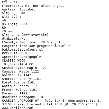
Cfl – s1
FloorScore, M1, Der Blaue Engel,
Austrian Ecolabel
&lt; 0,05 mm
&lt; 0,2 %
≥6
DS (&gt; 0,3)
R9
40 mm
&lt; 2 kV (antistatiskt)
Utm&auml;rkt
L&auml;mpligt (max +28 &deg;C)
Fungerar inte som grogrund f&ouml;r
bakterietillv&auml;xt
PVC-FRIA GOLV
Xpression Designgolv
CLASSIC WOOD
101,6 x 914,4 mm
Scandinavian Maple 1121
Canadian Maple 1122
Golden Oak 1142
American Cherry 1151
Royal Quince 1161
Antique Cherry 1171
French Walnut 1101
Rosewood 1191
Honduran Mahogany 1181
KARELIA-UPOFLOOR OY | P.O. Box 8, Souranderintie 2,
37101 Nokia, Finland | Tel +358 (0) 20 740 9600 |
www.upofloor.com