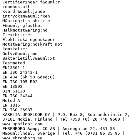
Certifieringar f&ouml;r
inomhusluft
Kvardr&ouml;jande
intrycksm&auml;rken
M&aring;ttstabilitet
F&auml;rgfasthet
Halkmotst&aring;nd
Flexibilitet
Elektriska egenskaper
Motst&aring;ndskraft mot
kemikalier
Golvv&auml;rme
Bakterietillv&auml;xt
Testmetod
EN13501-1
EN ISO 24343-1
EN 434 (6h 50 &deg;C)
EN ISO 105-B02
EN 13893
DIN 51130
EN ISO 24344
Metod A
EN 1815
EN ISO 26987
KARELIA-UPOFLOOR OY | P.O. Box 8, Souranderintie 2,
37101 Nokia, Finland | Tel +358 (0) 20 740 9600 |
www.upofloor.com
EHRENBORG &amp; CO AB | Aminogatan 22, 431 53
M&ouml;lndal, Sverige | Tel. +46 (0)31 86 35 95 |
www.ehrenborg.se