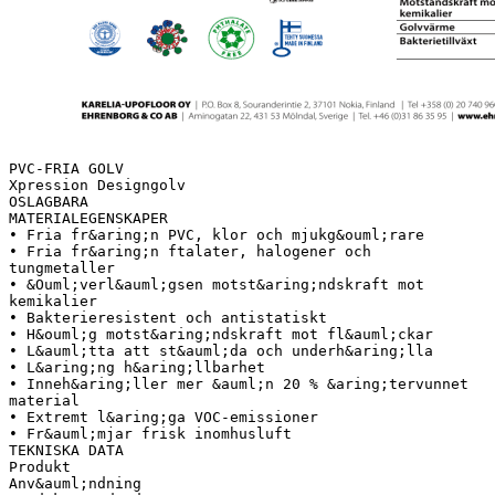
PVC-FRIA GOLV
Xpression Designgolv
OSLAGBARA
MATERIALEGENSKAPER
• Fria fr&aring;n PVC, klor och mjukg&ouml;rare
• Fria fr&aring;n ftalater, halogener och
tungmetaller
• &Ouml;verl&auml;gsen motst&aring;ndskraft mot
kemikalier
• Bakterieresistent och antistatiskt
• H&ouml;g motst&aring;ndskraft mot fl&auml;ckar
• L&auml;tta att st&auml;da och underh&aring;lla
• L&aring;ng h&aring;llbarhet
• Inneh&aring;ller mer &auml;n 20 % &aring;tervunnet
material
• Extremt l&aring;ga VOC-emissioner
• Fr&auml;mjar frisk inomhusluft
TEKNISKA DATA
Produkt
Anv&auml;ndning