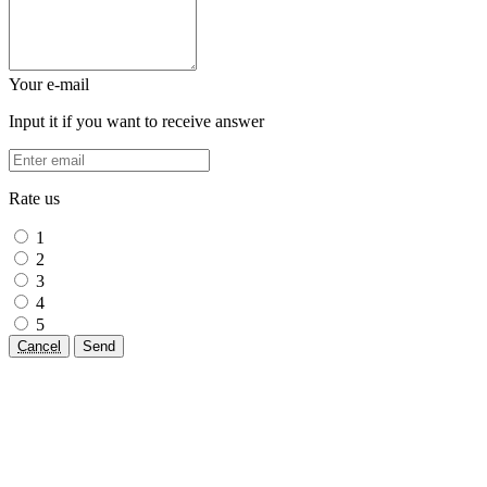
Your e-mail
Input it if you want to receive answer
Rate us
1
2
3
4
5
Cancel
Send