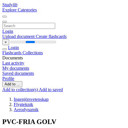
Study
lib
Explore Categories
Login
Upload document
Create flashcards
×
Login
Flashcards
Collections
Documents
Last activity
My documents
Saved documents
Profile
Add to ...
Add to collection(s)
Add to saved
Ingenjörsvetenskap
Flygteknik
Aerodynamik
PVC-FRIA GOLV