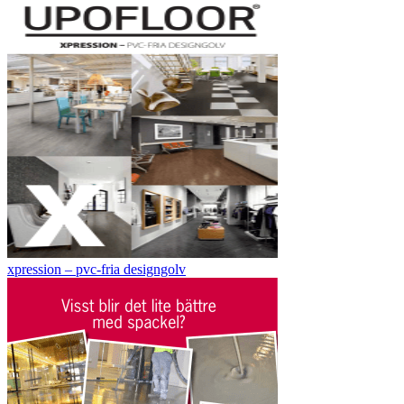
xpression – pvc-fria designgolv