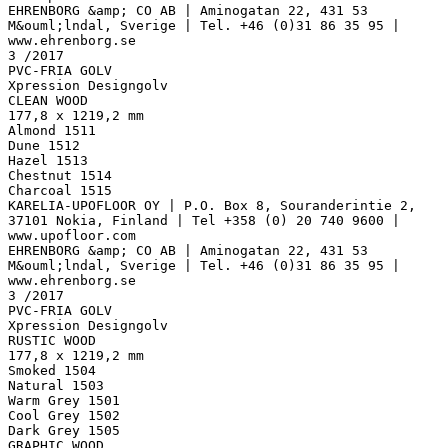
EHRENBORG &amp; CO AB | Aminogatan 22, 431 53
M&ouml;lndal, Sverige | Tel. +46 (0)31 86 35 95 |
www.ehrenborg.se
3 /2017
PVC-FRIA GOLV
Xpression Designgolv
CLEAN WOOD
177,8 x 1219,2 mm
Almond 1511
Dune 1512
Hazel 1513
Chestnut 1514
Charcoal 1515
KARELIA-UPOFLOOR OY | P.O. Box 8, Souranderintie 2,
37101 Nokia, Finland | Tel +358 (0) 20 740 9600 |
www.upofloor.com
EHRENBORG &amp; CO AB | Aminogatan 22, 431 53
M&ouml;lndal, Sverige | Tel. +46 (0)31 86 35 95 |
www.ehrenborg.se
3 /2017
PVC-FRIA GOLV
Xpression Designgolv
RUSTIC WOOD
177,8 x 1219,2 mm
Smoked 1504
Natural 1503
Warm Grey 1501
Cool Grey 1502
Dark Grey 1505
GRAPHIC WOOD