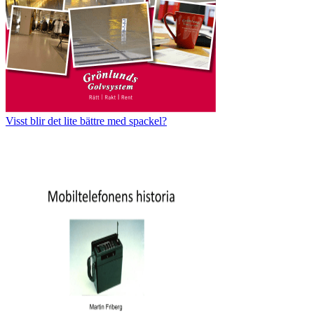
Visst blir det lite bättre med spackel?