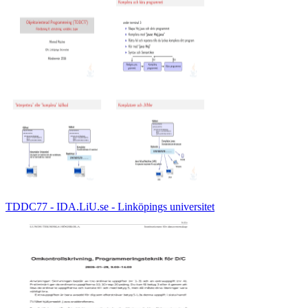
TDDC77 - IDA.LiU.se - Linköpings universitet