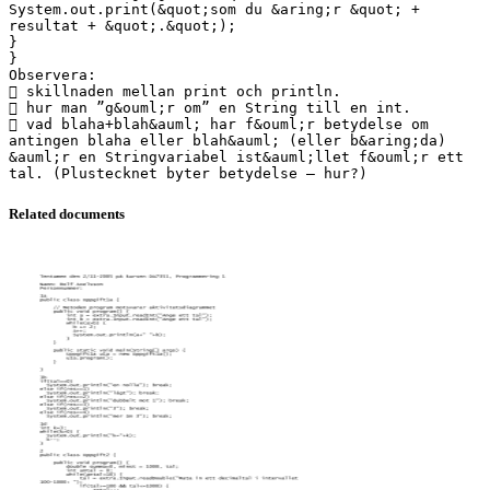
System.out.print(&quot;som du &aring;r &quot; +
resultat + &quot;.&quot;);
}
}
Observera:
 skillnaden mellan print och println.
 hur man ”g&ouml;r om” en String till en int.
 vad blaha+blah&auml; har f&ouml;r betydelse om
antingen blaha eller blah&auml; (eller b&aring;da)
&auml;r en Stringvariabel ist&auml;llet f&ouml;r ett
Related documents