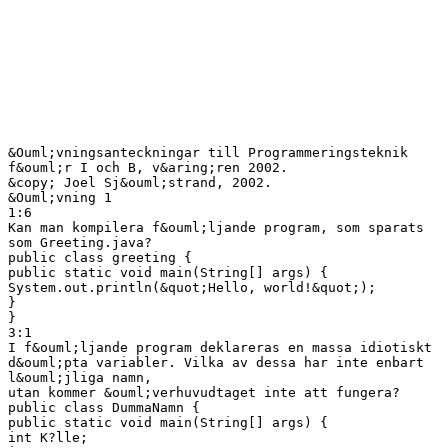
&Ouml;vningsanteckningar till Programmeringsteknik
f&ouml;r I och B, v&aring;ren 2002.
&copy; Joel Sj&ouml;strand, 2002.
&Ouml;vning 1
1:6
Kan man kompilera f&ouml;ljande program, som sparats
som Greeting.java?
public class greeting {
public static void main(String[] args) {
System.out.println(&quot;Hello, world!&quot;);
}
}
3:1
I f&ouml;ljande program deklareras en massa idiotiskt
d&ouml;pta variabler. Vilka av dessa har inte enbart
l&ouml;jliga namn,
utan kommer &ouml;verhuvudtaget inte att fungera?
public class DummaNamn {
public static void main(String[] args) {
int K?lle;