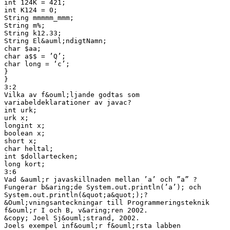
int 124K = 421;
int K124 = 0;
String mmmmm_mmm;
String m%;
String k12.33;
String El&auml;ndigtNamn;
char $aa;
char a$$ = ’Q’;
char long = ‘c’;
}
}
3:2
Vilka av f&ouml;ljande godtas som
variabeldeklarationer av javac?
int urk;
urk x;
longint x;
boolean x;
short x;
char heltal;
int $dollartecken;
long kort;
3:6
Vad &auml;r javaskillnaden mellan ’a’ och ”a” ?
Fungerar b&aring;de System.out.println(’a’); och
System.out.println(&quot;a&quot;);?
&Ouml;vningsanteckningar till Programmeringsteknik
f&ouml;r I och B, v&aring;ren 2002.
&copy; Joel Sj&ouml;strand, 2002.
Joels exempel inf&ouml;r f&ouml;rsta labben