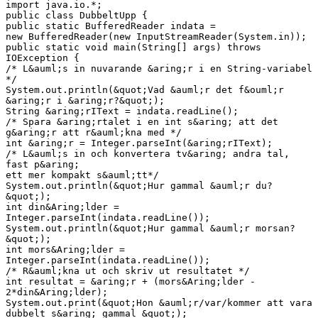
import java.io.*;
public class DubbeltUpp {
public static BufferedReader indata =
new BufferedReader(new InputStreamReader(System.in));
public static void main(String[] args) throws
IOException {
/* L&auml;s in nuvarande &aring;r i en String-variabel
*/
System.out.println(&quot;Vad &auml;r det f&ouml;r
&aring;r i &aring;r?&quot;);
String &aring;rIText = indata.readLine();
/* Spara &aring;rtalet i en int s&aring; att det
g&aring;r att r&auml;kna med */
int &aring;r = Integer.parseInt(&aring;rIText);
/* L&auml;s in och konvertera tv&aring; andra tal,
fast p&aring;
ett mer kompakt s&auml;tt*/
System.out.println(&quot;Hur gammal &auml;r du?
&quot;);
int din&Aring;lder =
Integer.parseInt(indata.readLine());
System.out.println(&quot;Hur gammal &auml;r morsan?
&quot;);
int mors&Aring;lder =
Integer.parseInt(indata.readLine());
/* R&auml;kna ut och skriv ut resultatet */
int resultat = &aring;r + (mors&Aring;lder -
2*din&Aring;lder);
System.out.print(&quot;Hon &auml;r/var/kommer att vara
dubbelt s&aring; gammal &quot;);