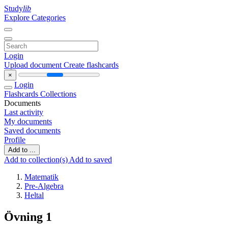
Study
lib
Explore Categories
Login
Upload document
Create flashcards
×
Login
Flashcards
Collections
Documents
Last activity
My documents
Saved documents
Profile
Add to ...
Add to collection(s)
Add to saved
Matematik
Pre-Algebra
Heltal
Övning 1