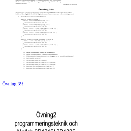
Övning 3½