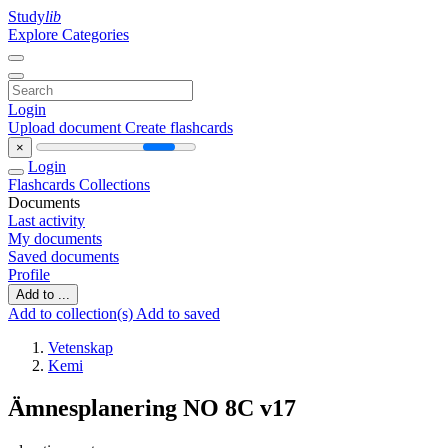
Study
lib
Explore Categories
Login
Upload document
Create flashcards
×
Login
Flashcards
Collections
Documents
Last activity
My documents
Saved documents
Profile
Add to ...
Add to collection(s)
Add to saved
Vetenskap
Kemi
Ämnesplanering NO 8C v17