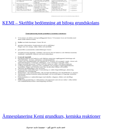
KEMI – Skriftlig bedömning att bifoga grundskolans
Ämnesplanering Kemi grundkurs, kemiska reaktioner