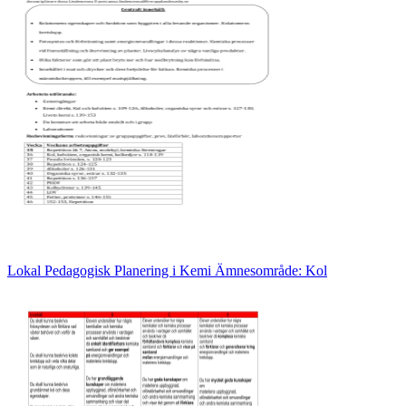
Lokal Pedagogisk Planering i Kemi Ämnesområde: Kol