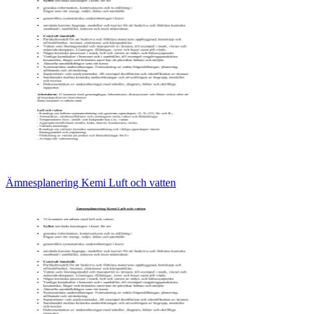
Ämnesplanering Kemi Luft och vatten