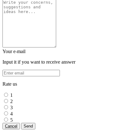
Your e-mail
Input it if you want to receive answer
Rate us
1
2
3
4
5
Cancel
Send