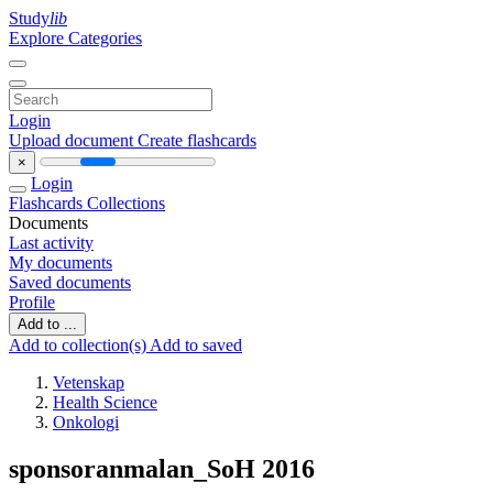
Study
lib
Explore Categories
Login
Upload document
Create flashcards
×
Login
Flashcards
Collections
Documents
Last activity
My documents
Saved documents
Profile
Add to ...
Add to collection(s)
Add to saved
Vetenskap
Health Science
Onkologi
sponsoranmalan_SoH 2016