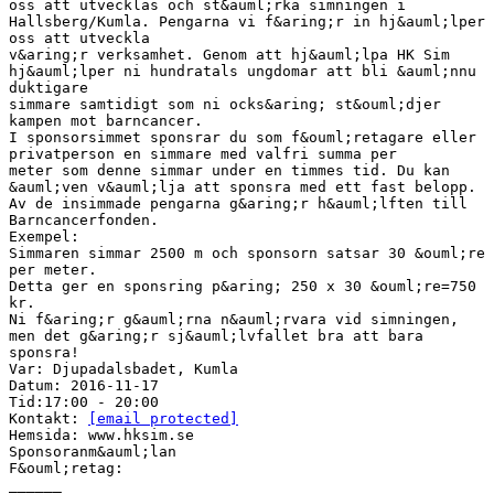
oss att utvecklas och st&auml;rka simningen i
Hallsberg/Kumla. Pengarna vi f&aring;r in hj&auml;lper
oss att utveckla
v&aring;r verksamhet. Genom att hj&auml;lpa HK Sim
hj&auml;lper ni hundratals ungdomar att bli &auml;nnu
duktigare
simmare samtidigt som ni ocks&aring; st&ouml;djer
kampen mot barncancer.
I sponsorsimmet sponsrar du som f&ouml;retagare eller
privatperson en simmare med valfri summa per
meter som denne simmar under en timmes tid. Du kan
&auml;ven v&auml;lja att sponsra med ett fast belopp.
Av de insimmade pengarna g&aring;r h&auml;lften till
Barncancerfonden.
Exempel:
Simmaren simmar 2500 m och sponsorn satsar 30 &ouml;re
per meter.
Detta ger en sponsring p&aring; 250 x 30 &ouml;re=750
kr.
Ni f&aring;r g&auml;rna n&auml;rvara vid simningen,
men det g&aring;r sj&auml;lvfallet bra att bara
sponsra!
Var: Djupadalsbadet, Kumla
Datum: 2016-11-17
Tid:17:00 - 20:00
Kontakt:
[email protected]
Hemsida: www.hksim.se
Sponsoranm&auml;lan
F&ouml;retag:
______