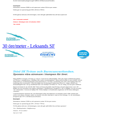
30 öre/meter - Leksands SF