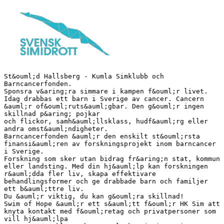
St&ouml;d Hallsberg - Kumla Simklubb och
Barncancerfonden.
Sponsra v&aring;ra simmare i kampen f&ouml;r livet.
Idag drabbas ett barn i Sverige av cancer. Cancern
&auml;r of&ouml;ruts&auml;gbar. Den g&ouml;r ingen
skillnad p&aring; pojkar
och flickor, samh&auml;llsklass, hudf&auml;rg eller
andra omst&auml;ndigheter.
Barncancerfonden &auml;r den enskilt st&ouml;rsta
finansi&auml;ren av forskningsprojekt inom barncancer
i Sverige.
Forskning som sker utan bidrag fr&aring;n stat, kommun
eller landsting. Med din hj&auml;lp kan forskningen
r&auml;dda fler liv, skapa effektivare
behandlingsformer och ge drabbade barn och familjer
ett b&auml;ttre liv.
Du &auml;r viktig, du kan g&ouml;ra skillnad!
Swim of Hope &auml;r ett s&auml;tt f&ouml;r HK Sim att
knyta kontakt med f&ouml;retag och privatpersoner som
vill hj&auml;lpa