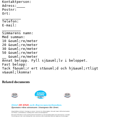
Kontaktperson:
Adress:____
Postnr:
Ort:
_________
Telefon:
E-mail:
_________
Simmarens namn:
Med summan:
10 &ouml;re/meter
20 &ouml;re/meter
30 &ouml;re/meter
50 &ouml;re/meter
__ &ouml;re/meter
Annat belopp. Fyll sj&auml;lv i beloppet.
Fast belopp:
Tack f&ouml;r ert st&ouml;d och hj&auml;rtligt
Related documents