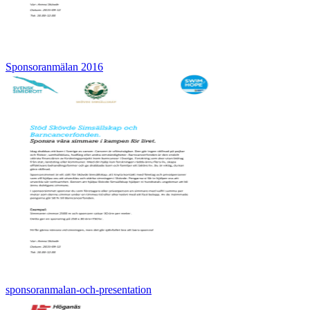
Sponsoranmälan 2016
sponsoranmalan-och-presentation