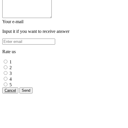
Your e-mail
Input it if you want to receive answer
Rate us
1
2
3
4
5
Cancel
Send