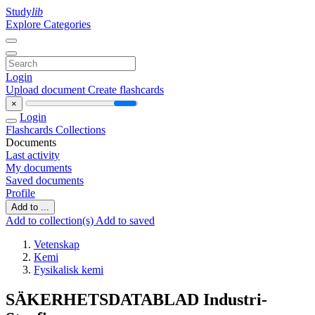
Study
lib
Explore Categories
Login
Upload document
Create flashcards
×
Login
Flashcards
Collections
Documents
Last activity
My documents
Saved documents
Profile
Add to ...
Add to collection(s)
Add to saved
Vetenskap
Kemi
Fysikalisk kemi
SÄKERHETSDATABLAD Industri-