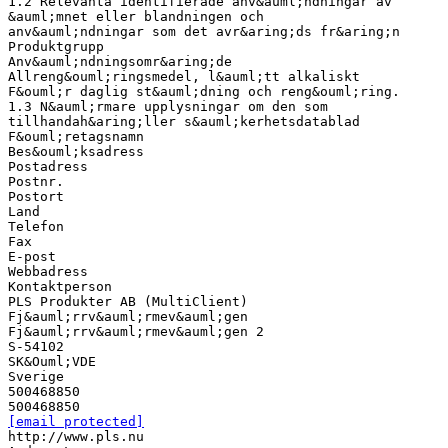
1.2 Relevanta identifierade anv&auml;ndningar av
&auml;mnet eller blandningen och
anv&auml;ndningar som det avr&aring;ds fr&aring;n
Produktgrupp
Anv&auml;ndningsomr&aring;de
Allreng&ouml;ringsmedel, l&auml;tt alkaliskt
F&ouml;r daglig st&auml;dning och reng&ouml;ring.
1.3 N&auml;rmare upplysningar om den som
tillhandah&aring;ller s&auml;kerhetsdatablad
F&ouml;retagsnamn
Bes&ouml;ksadress
Postadress
Postnr.
Postort
Land
Telefon
Fax
E-post
Webbadress
Kontaktperson
PLS Produkter AB (MultiClient)
Fj&auml;rrv&auml;rmev&auml;gen
Fj&auml;rrv&auml;rmev&auml;gen 2
S-54102
SK&Ouml;VDE
Sverige
500468850
[email protected]