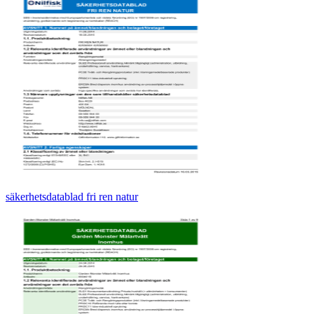
säkerhetsdatablad fri ren natur