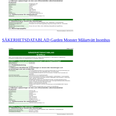
SÄKERHETSDATABLAD Garden Monster Målartvätt Inomhus