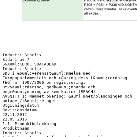
Industri-Storfix
Sida 1 av 7
S&Auml;KERHETSDATABLAD
Industri-Storfix
SDS i &ouml;verensst&auml;mmelse med
Europaparlamentets och r&aring;dets f&ouml;rordning
(EG) nr 1907/2006 om registrering,
utv&auml;rdering, godk&auml;nnande och
begr&auml;nsning av kemikalier (REACH)
AVSNITT 1: Namnet p&aring; &auml;mnet/blandningen och
bolaget/f&ouml;retaget
Utgivningsdatum
Revisionsdatum
22.11.2012
22.05.2015
1.1. Produktbeteckning
Produktnamn
Industri-Storfix