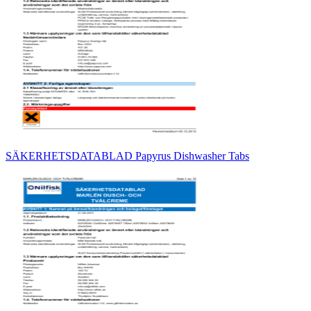
SÄKERHETSDATABLAD Papyrus Dishwasher Tabs