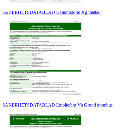
SÄKERHETSDATABLAD Kaliumklorid Ag-mättad
SÄKERHETSDATABLAD Linoljefärg Vit Grund inomhus