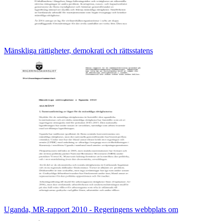
Mänskliga rättigheter, demokrati och rättsstatens
Uganda, MR-rapport 2010 - Regeringens webbplats om