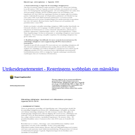
Utrikesdepartementet - Regeringens webbplats om mänskliga