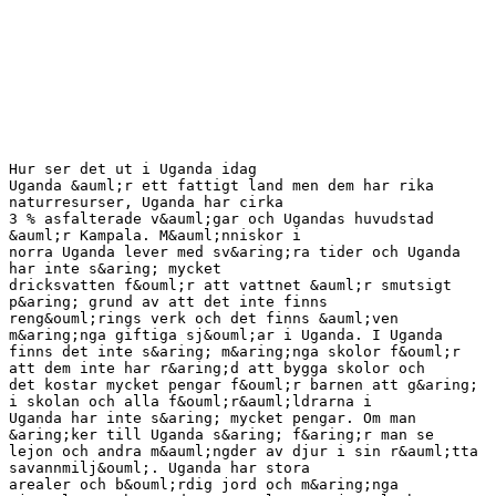
Hur ser det ut i Uganda idag
Uganda &auml;r ett fattigt land men dem har rika
naturresurser, Uganda har cirka
3 % asfalterade v&auml;gar och Ugandas huvudstad
&auml;r Kampala. M&auml;nniskor i
norra Uganda lever med sv&aring;ra tider och Uganda
har inte s&aring; mycket
dricksvatten f&ouml;r att vattnet &auml;r smutsigt
p&aring; grund av att det inte finns
reng&ouml;rings verk och det finns &auml;ven
m&aring;nga giftiga sj&ouml;ar i Uganda. I Uganda
finns det inte s&aring; m&aring;nga skolor f&ouml;r
att dem inte har r&aring;d att bygga skolor och
det kostar mycket pengar f&ouml;r barnen att g&aring;
i skolan och alla f&ouml;r&auml;ldrarna i
Uganda har inte s&aring; mycket pengar. Om man
&aring;ker till Uganda s&aring; f&aring;r man se
lejon och andra m&auml;ngder av djur i sin r&auml;tta
savannmilj&ouml;. Uganda har stora
arealer och b&ouml;rdig jord och m&aring;nga