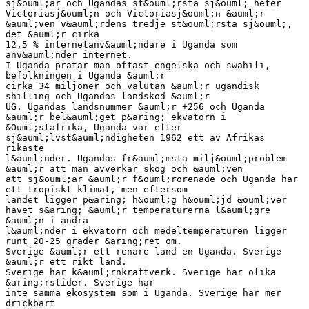
sj&ouml;ar och Ugandas st&ouml;rsta sj&ouml; heter
Victoriasj&ouml;n och Victoriasj&ouml;n &auml;r
&auml;ven v&auml;rdens tredje st&ouml;rsta sj&ouml;,
det &auml;r cirka
12,5 % internetanv&auml;ndare i Uganda som
anv&auml;nder internet.
I Uganda pratar man oftast engelska och swahili,
befolkningen i Uganda &auml;r
cirka 34 miljoner och valutan &auml;r ugandisk
shilling och Ugandas landskod &auml;r
UG. Ugandas landsnummer &auml;r +256 och Uganda
&auml;r bel&auml;get p&aring; ekvatorn i
&Ouml;stafrika, Uganda var efter
sj&auml;lvst&auml;ndigheten 1962 ett av Afrikas
rikaste
l&auml;nder. Ugandas fr&auml;msta milj&ouml;problem
&auml;r att man avverkar skog och &auml;ven
att sj&ouml;ar &auml;r f&ouml;rorenade och Uganda har
ett tropiskt klimat, men eftersom
landet ligger p&aring; h&ouml;g h&ouml;jd &ouml;ver
havet s&aring; &auml;r temperaturerna l&auml;gre
&auml;n i andra
l&auml;nder i ekvatorn och medeltemperaturen ligger
runt 20-25 grader &aring;ret om.
Sverige &auml;r ett renare land en Uganda. Sverige
&auml;r ett rikt land.
Sverige har k&auml;rnkraftverk. Sverige har olika
&aring;rstider. Sverige har
inte samma ekosystem som i Uganda. Sverige har mer
drickbart