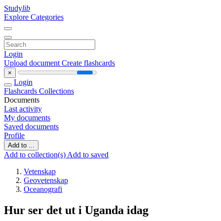
Study
lib
Explore Categories
Login
Upload document
Create flashcards
×
Login
Flashcards
Collections
Documents
Last activity
My documents
Saved documents
Profile
Add to ...
Add to collection(s)
Add to saved
Vetenskap
Geovetenskap
Oceanografi
Hur ser det ut i Uganda idag