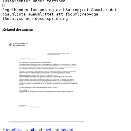
lusepidemier under terminen.

Regelbunden luskamning av h&aring;ret &auml;r det
b&auml;sta s&auml;ttet att f&ouml;rebygga
Related documents
Huvudlöss i samband med terminsstart