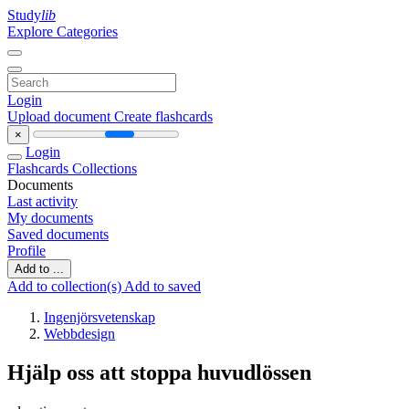
Study
lib
Explore Categories
Login
Upload document
Create flashcards
×
Login
Flashcards
Collections
Documents
Last activity
My documents
Saved documents
Profile
Add to ...
Add to collection(s)
Add to saved
Ingenjörsvetenskap
Webbdesign
Hjälp oss att stoppa huvudlössen