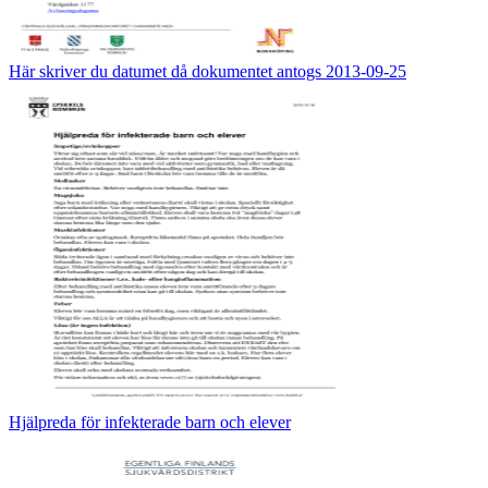
Här skriver du datumet då dokumentet antogs 2013-09-25
Hjälpreda för infekterade barn och elever