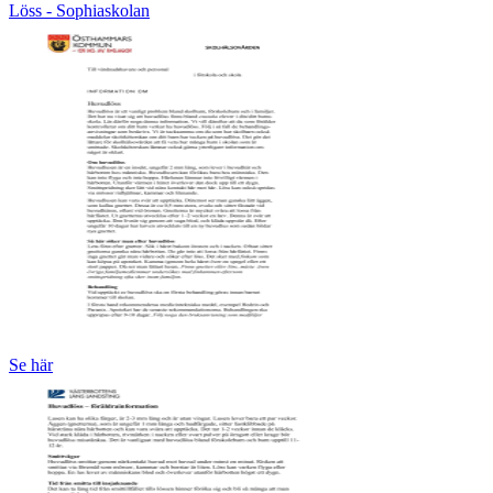
Löss - Sophiaskolan
Se här