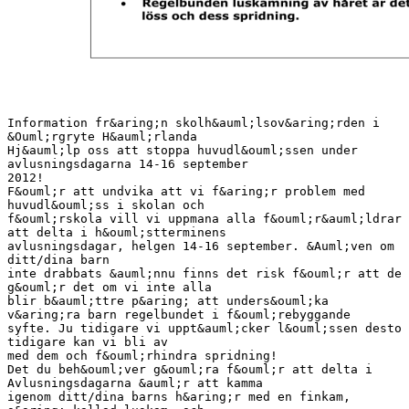
Information fr&aring;n skolh&auml;lsov&aring;rden i
&Ouml;rgryte H&auml;rlanda
Hj&auml;lp oss att stoppa huvudl&ouml;ssen under
avlusningsdagarna 14-16 september
2012!
F&ouml;r att undvika att vi f&aring;r problem med
huvudl&ouml;ss i skolan och
f&ouml;rskola vill vi uppmana alla f&ouml;r&auml;ldrar
att delta i h&ouml;stterminens
avlusningsdagar, helgen 14-16 september. &Auml;ven om
ditt/dina barn
inte drabbats &auml;nnu finns det risk f&ouml;r att de
g&ouml;r det om vi inte alla
blir b&auml;ttre p&aring; att unders&ouml;ka
v&aring;ra barn regelbundet i f&ouml;rebyggande
syfte. Ju tidigare vi uppt&auml;cker l&ouml;ssen desto
tidigare kan vi bli av
med dem och f&ouml;rhindra spridning!
Det du beh&ouml;ver g&ouml;ra f&ouml;r att delta i
Avlusningsdagarna &auml;r att kamma
igenom ditt/dina barns h&aring;r med en finkam,