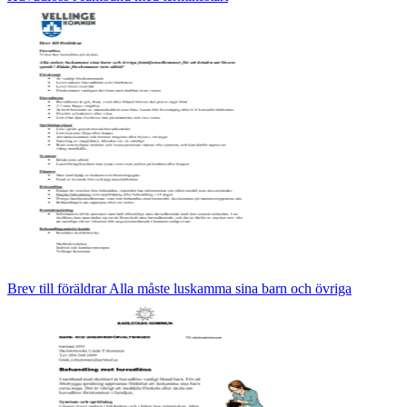
Brev till föräldrar Alla måste luskamma sina barn och övriga