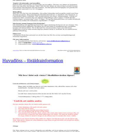
Huvudlöss – föräldrainformation