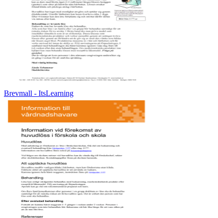
Brevmall - ItsLearning