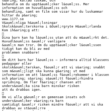
s&aring; kallad luskam, och
behandla om du uppt&auml;cker l&ouml;ss. Mer
information om huvudl&ouml;ss och
behandling, samt en film som visar hur du luskammar
hittar du p&aring;
www.1177.se
V&auml;nliga h&auml;lsningar
Skolsk&ouml;terskorna i &Ouml;rgryte H&auml;rlanda
Kom ih&aring;g att:

Dina barn kan ha l&ouml;ss utan att du m&auml;rkt det.
Huvudl&ouml;ss &auml;r vanligare
&auml;n man tror. Om du uppt&auml;cker l&ouml;ssen
tidigt kan du bli av med
problemen snabbare!

Om ditt barn har l&ouml;ss – informera alltid klassens
pedagoger eller
skolsk&ouml;terskan, f&ouml;r att vi s&aring; snabbt
som m&ouml;jligt ska kunna g&aring; ut med
information om att l&ouml;ss f&ouml;rekommer i klassen
och p&aring; s&aring; s&auml;tt f&ouml;rhindra
spridning. Om fler f&aring;r chansen att
unders&ouml;ka sina barn minskar risken
att du drabbas igen.

Om vi alla g&ouml;r en gemensam insats och
unders&ouml;ker v&aring;ra barn
samtidigt &auml;r risken mindre f&ouml;r att vi ska
drabbas av st&ouml;rre