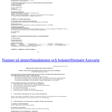
Namnet på ämnet/blandningen och bolaget/företaget Ansvarig