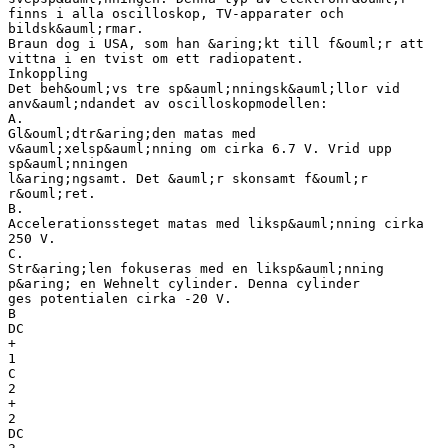
finns i alla oscilloskop, TV-apparater och
bildsk&auml;rmar.
Braun dog i USA, som han &aring;kt till f&ouml;r att
vittna i en tvist om ett radiopatent.
Inkoppling
Det beh&ouml;vs tre sp&auml;nningsk&auml;llor vid
anv&auml;ndandet av oscilloskopmodellen:
A.
Gl&ouml;dtr&aring;den matas med
v&auml;xelsp&auml;nning om cirka 6.7 V. Vrid upp
sp&auml;nningen
l&aring;ngsamt. Det &auml;r skonsamt f&ouml;r
r&ouml;ret.
B.
Accelerationssteget matas med liksp&auml;nning cirka
250 V.
C.
Str&aring;len fokuseras med en liksp&auml;nning
p&aring; en Wehnelt cylinder. Denna cylinder
ges potentialen cirka -20 V.
B
DC
+
1
C
2
+
2
DC