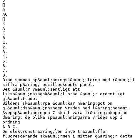
3

5
AC

4
A
E
6
1.
2.
3.
4.
5.
6.
7.
8.
Bind samman sp&auml;nningsk&auml;llorna med r&auml;tt
siffra p&aring; oscilloskopets panel.
Det &auml;r v&auml;sentligt att
liksp&auml;nningsk&auml;llorna &auml;r ordentligt
gl&auml;ttade.
Bildens sk&auml;rpa &ouml;kar n&aring;got om
gl&ouml;dsp&auml;nningen vrides ned l&aring;ngsamt.
Svepsp&auml;nningen 7 skall vara fr&aring;nkopplad
d&aring; de olika sp&auml;nningarna vrides upp i
ordning
A-B-C.
Om elektronstr&aring;len inte tr&auml;ffar
fluorescerande sk&auml;rmen i mitten g&aring;r detta