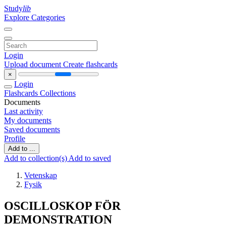
Study
lib
Explore Categories
Login
Upload document
Create flashcards
×
Login
Flashcards
Collections
Documents
Last activity
My documents
Saved documents
Profile
Add to ...
Add to collection(s)
Add to saved
Vetenskap
Fysik
OSCILLOSKOP FÖR
DEMONSTRATION