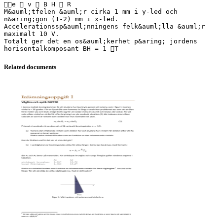
e  v  B H  R
M&auml;tfelen &auml;r cirka 1 mm i y-led och
n&aring;gon (1-2) mm i x-led.
Accelerationssp&auml;nningens felk&auml;lla &auml;r
maximalt 10 V.
Totalt ger det en os&auml;kerhet p&aring; jordens
Related documents