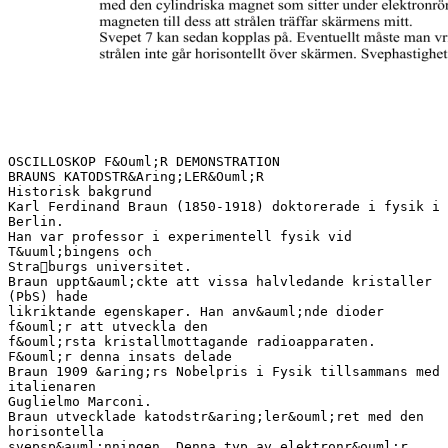
OSCILLOSKOP F&Ouml;R DEMONSTRATION
BRAUNS KATODSTR&Aring;LER&Ouml;R
Historisk bakgrund
Karl Ferdinand Braun (1850-1918) doktorerade i fysik i
Berlin.
Han var professor i experimentell fysik vid
T&uuml;bingens och
Straburgs universitet.
Braun uppt&auml;ckte att vissa halvledande kristaller
(PbS) hade
likriktande egenskaper. Han anv&auml;nde dioder
f&ouml;r att utveckla den
f&ouml;rsta kristallmottagande radioapparaten.
F&ouml;r denna insats delade
Braun 1909 &aring;rs Nobelpris i Fysik tillsammans med
italienaren
Guglielmo Marconi.
Braun utvecklade katodstr&aring;ler&ouml;ret med den
horisontella
svepsp&auml;nningen. Denna typ av elektronr&ouml;r