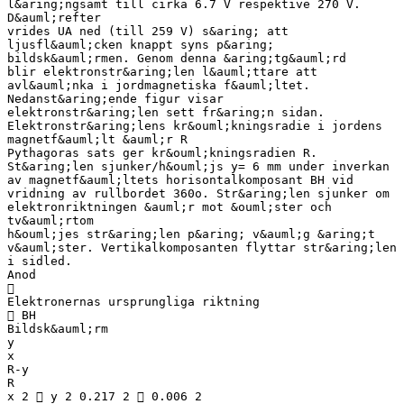
l&aring;ngsamt till cirka 6.7 V respektive 270 V.
D&auml;refter
vrides UA ned (till 259 V) s&aring; att
ljusfl&auml;cken knappt syns p&aring;
bildsk&auml;rmen. Genom denna &aring;tg&auml;rd
blir elektronstr&aring;len l&auml;ttare att
avl&auml;nka i jordmagnetiska f&auml;ltet.
Nedanst&aring;ende figur visar
elektronstr&aring;len sett fr&aring;n sidan.
Elektronstr&aring;lens kr&ouml;kningsradie i jordens
magnetf&auml;lt &auml;r R
Pythagoras sats ger kr&ouml;kningsradien R.
St&aring;len sjunker/h&ouml;js y= 6 mm under inverkan
av magnetf&auml;ltets horisontalkomposant BH vid
vridning av rullbordet 360o. Str&aring;len sjunker om
elektronriktningen &auml;r mot &ouml;ster och
tv&auml;rtom
h&ouml;jes str&aring;len p&aring; v&auml;g &aring;t
v&auml;ster. Vertikalkomposanten flyttar str&aring;len
i sidled.
Anod

Elektronernas ursprungliga riktning
 BH
Bildsk&auml;rm
y
x
R-y
R
x 2  y 2 0.217 2  0.006 2