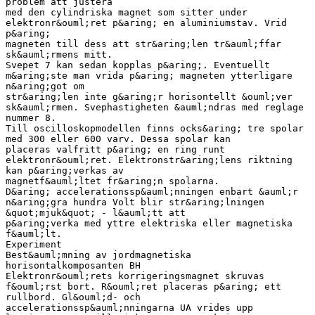
problem att justera
med den cylindriska magnet som sitter under
elektronr&ouml;ret p&aring; en aluminiumstav. Vrid
p&aring;
magneten till dess att str&aring;len tr&auml;ffar
sk&auml;rmens mitt.
Svepet 7 kan sedan kopplas p&aring;. Eventuellt
m&aring;ste man vrida p&aring; magneten ytterligare
n&aring;got om
str&aring;len inte g&aring;r horisontellt &ouml;ver
sk&auml;rmen. Svephastigheten &auml;ndras med reglage
nummer 8.
Till oscilloskopmodellen finns ocks&aring; tre spolar
med 300 eller 600 varv. Dessa spolar kan
placeras valfritt p&aring; en ring runt
elektronr&ouml;ret. Elektronstr&aring;lens riktning
kan p&aring;verkas av
magnetf&auml;ltet fr&aring;n spolarna.
D&aring; accelerationssp&auml;nningen enbart &auml;r
n&aring;gra hundra Volt blir str&aring;lningen
&quot;mjuk&quot; - l&auml;tt att
p&aring;verka med yttre elektriska eller magnetiska
f&auml;lt.
Experiment
Best&auml;mning av jordmagnetiska
horisontalkomposanten BH
Elektronr&ouml;rets korrigeringsmagnet skruvas
f&ouml;rst bort. R&ouml;ret placeras p&aring; ett
rullbord. Gl&ouml;d- och
accelerationssp&auml;nningarna UA vrides upp