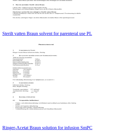
Sterilt vatten Braun solvent for parenteral use PL
Ringer-Acetat Braun solution for infusion SmPC