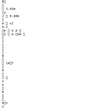
R

 3.93m
2y
2  0.006

m  v2
0.5
e  U A 
2  m UA 

2



B

 14T

H

2 
2
e

R


mv
