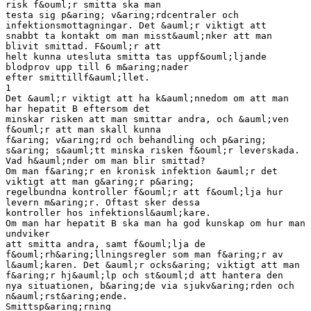
risk f&ouml;r smitta ska man
testa sig p&aring; v&aring;rdcentraler och
infektionsmottagningar. Det &auml;r viktigt att
snabbt ta kontakt om man misst&auml;nker att man
blivit smittad. F&ouml;r att
helt kunna utesluta smitta tas uppf&ouml;ljande
blodprov upp till 6 m&aring;nader
efter smittillf&auml;llet.
1
Det &auml;r viktigt att ha k&auml;nnedom om att man
har hepatit B eftersom det
minskar risken att man smittar andra, och &auml;ven
f&ouml;r att man skall kunna
f&aring; v&aring;rd och behandling och p&aring;
s&aring; s&auml;tt minska risken f&ouml;r leverskada.
Vad h&auml;nder om man blir smittad?
Om man f&aring;r en kronisk infektion &auml;r det
viktigt att man g&aring;r p&aring;
regelbundna kontroller f&ouml;r att f&ouml;lja hur
levern m&aring;r. Oftast sker dessa
kontroller hos infektionsl&auml;kare.
Om man har hepatit B ska man ha god kunskap om hur man
undviker
att smitta andra, samt f&ouml;lja de
f&ouml;rh&aring;llningsregler som man f&aring;r av
l&auml;karen. Det &auml;r ocks&aring; viktigt att man
f&aring;r hj&auml;lp och st&ouml;d att hantera den
nya situationen, b&aring;de via sjukv&aring;rden och
n&auml;rst&aring;ende.
Smittsp&aring;rning