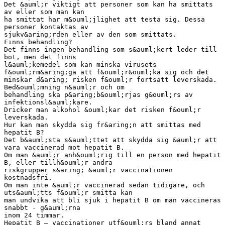
Det &auml;r viktigt att personer som kan ha smittats
av eller som man kan
ha smittat har m&ouml;jlighet att testa sig. Dessa
personer kontaktas av
sjukv&aring;rden eller av den som smittats.
Finns behandling?
Det finns ingen behandling som s&auml;kert leder till
bot, men det finns
l&auml;kemedel som kan minska virusets
f&ouml;rm&aring;ga att f&ouml;r&ouml;ka sig och det
minskar d&aring; risken f&ouml;r fortsatt leverskada.
Bed&ouml;mning n&auml;r och om
behandling ska p&aring;b&ouml;rjas g&ouml;rs av
infektionsl&auml;kare.
Dricker man alkohol &ouml;kar det risken f&ouml;r
leverskada.
Hur kan man skydda sig fr&aring;n att smittas med
hepatit B?
Det b&auml;sta s&auml;ttet att skydda sig &auml;r att
vara vaccinerad mot hepatit B.
Om man &auml;r anh&ouml;rig till en person med hepatit
B, eller tillh&ouml;r andra
riskgrupper s&aring; &auml;r vaccinationen
kostnadsfri.
Om man inte &auml;r vaccinerad sedan tidigare, och
uts&auml;tts f&ouml;r smitta kan
man undvika att bli sjuk i hepatit B om man vaccineras
snabbt - g&auml;rna
inom 24 timmar.
Hepatit B – vaccinationer utf&ouml;rs bland annat