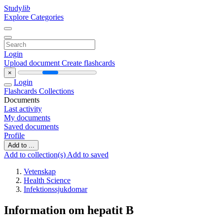
Study
lib
Explore Categories
Login
Upload document
Create flashcards
×
Login
Flashcards
Collections
Documents
Last activity
My documents
Saved documents
Profile
Add to ...
Add to collection(s)
Add to saved
Vetenskap
Health Science
Infektionssjukdomar
Information om hepatit B