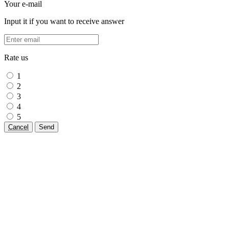
Your e-mail
Input it if you want to receive answer
Rate us
1
2
3
4
5
Cancel
Send