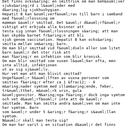
Det finns ocks&aring; en smittrisk om man beh&ouml;ver
sjukv&aring;rd i l&auml;nder med
d&aring;lig sjukhushygien.
Hepatit B kan &ouml;verf&ouml;ras till barn i samband
med f&ouml;rlossning om
mamman &auml;r smittad. Det &auml;r d&auml;rf&ouml;r
viktigt att erbjuda alla kvinnor att
testa sig innan f&ouml;rlossningen s&aring; att man
kan skydda barnet fr&aring;n att bli
sjuk genom vaccination. Hepatit B kan ocks&aring;
smitta mellan sm&aring; barn.
Om man blir smittad vid f&ouml;dseln eller som litet
barn &auml;r det stor risk att
man f&aring;r en infektion som blir kronisk.
Om man blir smittad som vuxen l&auml;ker ofta, men
inte alltid, infektionen
ut av sig sj&auml;lv.
Hur vet man att man blivit smittad?
Ungef&auml;r h&auml;lften av vuxna personer som
smittas f&aring;r efter ca 1 &frac12; - 6
m&aring;nader symtom med illam&aring;ende, feber,
tr&ouml;tthet, m&ouml;rk urin, gula
&ouml;gonvitor. M&aring;nga f&aring;r dock inga symtom
och vet d&auml;rf&ouml;r inte att de &auml;r
smittade. Man kan smitta andra &auml;ven om man inte
har symtom. Barn
som &auml;r under 5 &aring;r f&aring;r s&auml;llan
symtom.
N&auml;r skall man testa sig?
Om man har varit i en situation d&auml;r det finns