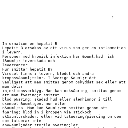
Information om hepatit B
Hepatit B orsakas av ett virus som ger en inflammation
i levern.
Personer med kronisk infektion har &ouml;kad risk
f&ouml;r leverskada och
levercancer.
Hur smittar hepatit B?
Viruset finns i levern, blodet och andra
kroppsv&auml;tskor. I Sverige &auml;r det
vanligast att man smittas genom oskyddat sex eller att
man delar
injektionsverktyg. Man kan ocks&aring; smittas genom
att man f&aring;r smittat
blod p&aring; skadad hud eller slemhinnor i till
exempel &ouml;gon, mun eller
n&auml;sa. Man kan &auml;ven smittas genom att
f&aring; blod in i kroppen via stickoch
sk&auml;rskador, eller vid tatuering/piercing om den
som tatuerar inte
anv&auml;nder sterila n&aring;lar.