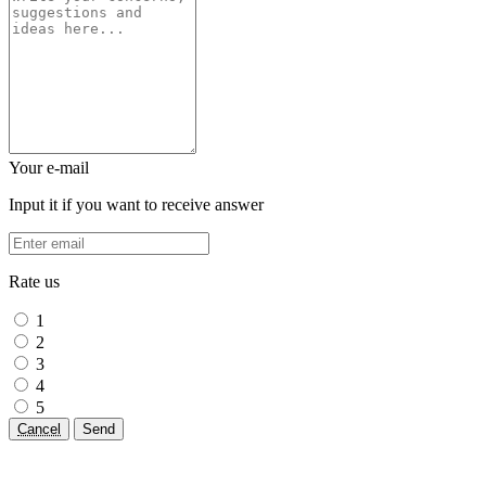
Your e-mail
Input it if you want to receive answer
Rate us
1
2
3
4
5
Cancel
Send