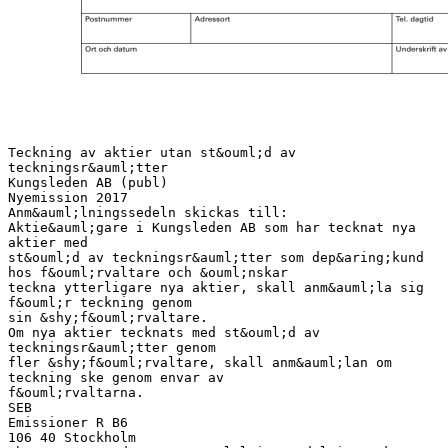
Teckning av aktier utan st&ouml;d av
teckningsr&auml;tter
Kungsleden AB (publ)
Nyemission 2017
Anm&auml;lningssedeln skickas till:
Aktie&auml;gare i Kungsleden AB som har tecknat nya
aktier med
st&ouml;d av teckningsr&auml;tter som dep&aring;kund
hos f&ouml;rvaltare och &ouml;nskar
teckna ytterligare nya aktier, skall anm&auml;la sig
f&ouml;r teckning genom
sin &shy;f&ouml;rvaltare.
Om nya aktier tecknats med st&ouml;d av
teckningsr&auml;tter genom
fler &shy;f&ouml;rvaltare, skall anm&auml;lan om
teckning ske genom envar av
f&ouml;rvaltarna.
SEB
Emissioner R B6
106 40 Stockholm