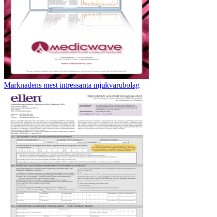
Marknadens mest intressanta mjukvarubolag