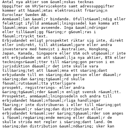
Antal nya aktier som &ouml;nskas tecknas
Uppgifter om VP/Servicekonto samt adressuppgifter
kommer att h&auml;mtas elektroniskt fr&aring;n
Euroclear Sweden AB.
Anm&auml;lan &auml;r bindande. Ofullst&auml;ndig eller
felaktigt ifylld anm&auml;lningssedel kan komma att
l&auml;mnas utan avseende. Inga &auml;ndringar
eller till&auml;gg f&aring;r g&ouml;ras i
f&ouml;rtryckt text.
Erbjudandet enligt prospektet riktar sig inte, direkt
eller indirekt, till aktie&auml;gare eller andra
investerare med hemvist i Australien, Hongkong,
Japan, Kanada, Singapore eller USA och utg&ouml;r inte
ett erbjudande om att s&auml;lja nya aktier, BTA eller
teckningsr&auml;tter till n&aring;gon person i en
jurisdiktion d&auml;r det inte skulle vara
till&aring;tet att l&auml;mna ett s&aring;dant
erbjudande till en s&aring;dan person eller d&auml;r
s&aring;dan &aring;tg&auml;rd skulle
f&ouml;ruts&auml;tta ytterligare
prospekt, registrerings- eller andra
&aring;tg&auml;rder &auml;n enligt svensk r&auml;tt.
Prospektet, anm&auml;lningssedeln och andra till
erbjudandet h&auml;nf&ouml;rliga handlingar
f&aring;r inte distribueras i eller till n&aring;got
land d&auml;r s&aring;dan distribution eller
erbjudandet kr&auml;ver &aring;tg&auml;rder som anges
i f&ouml;reg&aring;ende mening eller d&auml;r de
skulle strida mot regler i s&aring;dant land. Om
s&aring;dan distribution &auml;nd&aring; sker kan