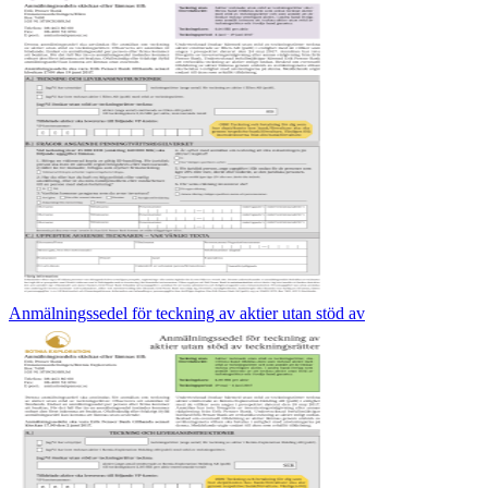
Anmälningssedel för teckning av aktier utan stöd av