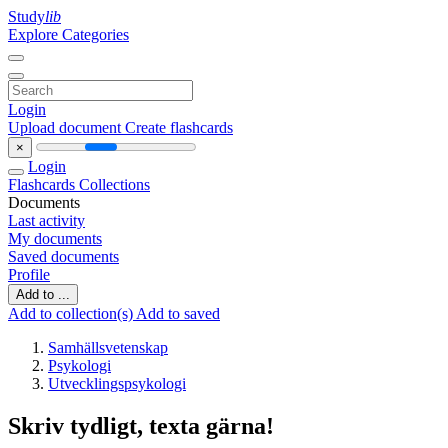
Study
lib
Explore Categories
Login
Upload document
Create flashcards
×
Login
Flashcards
Collections
Documents
Last activity
My documents
Saved documents
Profile
Add to ...
Add to collection(s)
Add to saved
Samhällsvetenskap
Psykologi
Utvecklingspsykologi
Skriv tydligt, texta gärna!