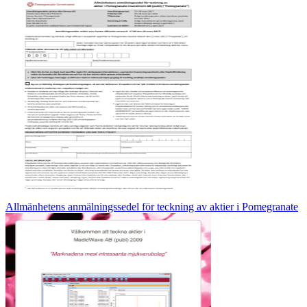
Allmänhetens anmälningssedel för teckning av aktier i Pomegranate