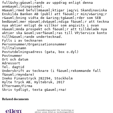
full&shy;g&ouml;rande av uppdrag enligt denna
anm&auml;lningssedel.
H&auml;rmed befullm&auml;ktigar jag/vi Skandinaviska
Enskilda Banken AB (publ) att f&ouml;r min/v&aring;r
r&auml;kning vidta de &aring;tg&auml;rder som SEB
bed&ouml;mer n&ouml;dv&auml;ndiga f&ouml;r att teckna
nya aktier enligt de villkor som angivits i ovan
n&auml;mnda prospekt och f&ouml;r att tilldelade nya
aktier ska &ouml;verf&ouml;ras till VP/Service konto
tillh&ouml;rande undertecknad.
Fylls i av tecknaren
Personnummer/Organisationsnummer
Tilltalsnamn
Postutdelningsadress (gata, box o.dyl)
Postnummer
Ort och datum
Adressort
Tel. dagtid
Underskrift av tecknare (i f&ouml;rekommande fall
f&ouml;rmyndare)
Ineko Finanstryck 282294, Stockholm
Hylte Tryck AB, Hyltebruk, 2017
Efternamn/Firma
Related documents