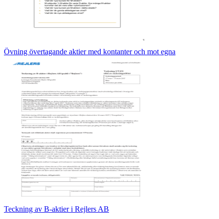
Övning övertagande aktier med kontanter och mot egna
Teckning av B-aktier i Rejlers AB