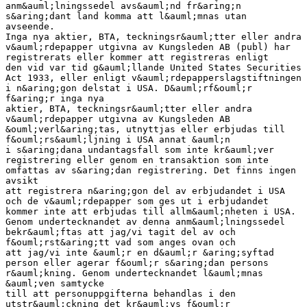
anm&auml;lningssedel avs&auml;nd fr&aring;n
s&aring;dant land komma att l&auml;mnas utan
avseende.
Inga nya aktier, BTA, teckningsr&auml;tter eller andra
v&auml;rdepapper utgivna av Kungsleden AB (publ) har
registrerats eller kommer att registreras enligt
den vid var tid g&auml;llande United States Securities
Act 1933, eller enligt v&auml;rdepapperslagstiftningen
i n&aring;gon delstat i USA. D&auml;rf&ouml;r
f&aring;r inga nya
aktier, BTA, teckningsr&auml;tter eller andra
v&auml;rdepapper utgivna av Kungsleden AB
&ouml;verl&aring;tas, utnyttjas eller erbjudas till
f&ouml;rs&auml;ljning i USA annat &auml;n
i s&aring;dana undantagsfall som inte kr&auml;ver
registrering eller genom en transaktion som inte
omfattas av s&aring;dan registrering. Det finns ingen
avsikt
att registrera n&aring;gon del av erbjudandet i USA
och de v&auml;rdepapper som ges ut i erbjudandet
kommer inte att erbjudas till allm&auml;nheten i USA.
Genom undertecknandet av denna anm&auml;lningssedel
bekr&auml;ftas att jag/vi tagit del av och
f&ouml;rst&aring;tt vad som anges ovan och
att jag/vi inte &auml;r en d&auml;r &aring;syftad
person eller agerar f&ouml;r s&aring;dan persons
r&auml;kning. Genom undertecknandet l&auml;mnas
&auml;ven samtycke
till att personuppgifterna behandlas i den
utstr&auml;ckning det kr&auml;vs f&ouml;r