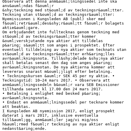
Observera att denna anm&auml;lningssedel inte ska
anv&auml;ndas f&ouml;r
&shy;teckning med st&ouml;d av teckningsr&auml;tter.
Teckning utan st&ouml;d av teckningsr&auml;tter:
Nyemissionen i Kungsleden AB (publ) sker med
f&ouml;retr&auml;des&shy;r&auml;tt f&ouml;r bolagets
aktie&auml;gare.
Om erbjudandet inte fulltecknas genom teckning med
st&ouml;d av teckningsr&auml;tter kommer
&ouml;verskjutande nya aktier att tilldelas
p&aring; s&auml;tt som anges i prospektet. Efter
eventuell tilldelning av nya aktier som tecknats utan
st&ouml;d av teckningsr&auml;tter erh&aring;lles
avr&auml;kningsnota. Till&shy;delade &shy;nya aktier
skall betalas senast den dag som anges p&aring;
avr&auml;kningsnotan. De nya aktierna kommer att
levereras snarast m&ouml;jligt efter betalning.
• Teckningskursen &auml;r SEK 45 per ny aktie. •
Teckningstid: 10–24 mars 2017. • Observera att
anm&auml;lningssedeln b&ouml;r vara SEB Emissioner
tillhanda senast kl 17.00 den 24 mars 2017.
• Betalning i enlighet med besked p&aring;
avr&auml;kningsnota.
• Endast en anm&auml;lningssedel per tecknare kommer
att beaktas.
I Kungsleden AB nyemission 2017, enligt prospekt
daterat i mars 2017, inklusive eventuella
till&auml;gg, anm&auml;ler jag/vi mig/oss
h&auml;rmed f&ouml;r teckning av nya aktier enligt
nedanst&aring;ende.