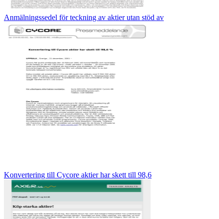
Anmälningssedel för teckning av aktier utan stöd av
Konvertering till Cycore aktier har skett till 98,6