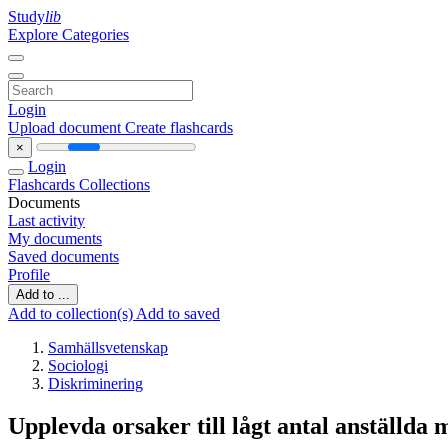
Study
lib
Explore Categories
Login
Upload document
Create flashcards
×
Login
Flashcards
Collections
Documents
Last activity
My documents
Saved documents
Profile
Add to ...
Add to collection(s)
Add to saved
Samhällsvetenskap
Sociologi
Diskriminering
Upplevda orsaker till lågt antal anställda