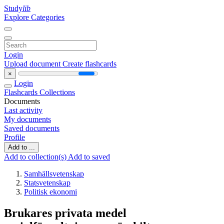
Study
lib
Explore Categories
Login
Upload document
Create flashcards
×
Login
Flashcards
Collections
Documents
Last activity
My documents
Saved documents
Profile
Add to ...
Add to collection(s)
Add to saved
Samhällsvetenskap
Statsvetenskap
Politisk ekonomi
Brukares privata medel