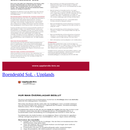
Boendestöd SoL - Upplands