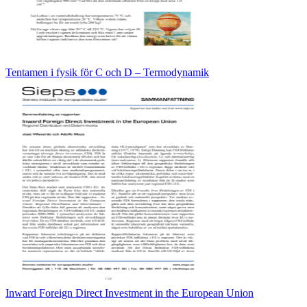
Tentamen i fysik för C och D – Termodynamik
Inward Foreign Direct Investment in the European Union