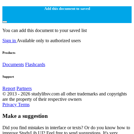
Add this document to saved
You can add this document to your saved list
Sign in
Available only to authorized users
Products
Documents
Flashcards
Support
Report
Partners
© 2013 - 2026 studylibsv.com all other trademarks and copyrights
are the property of their respective owners
Privacy
Terms
Make a suggestion
Did you find mistakes in interface or texts? Or do you know how to
improve StudyLib UI? Feel free to send suggestions. It's very