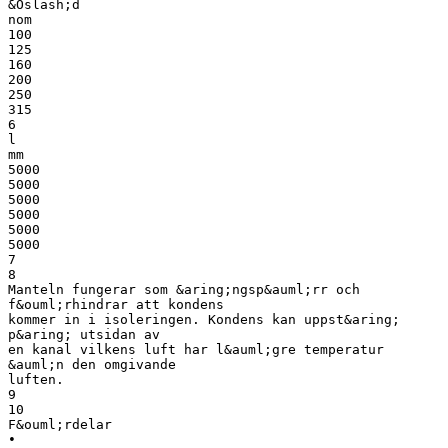
&Oslash;d
nom
100
125
160
200
250
315
6
l
mm
5000
5000
5000
5000
5000
5000
7
8
Manteln fungerar som &aring;ngsp&auml;rr och
f&ouml;rhindrar att kondens
kommer in i isoleringen. Kondens kan uppst&aring;
p&aring; utsidan av
en kanal vilkens luft har l&auml;gre temperatur
&auml;n den omgivande
luften.
9
10
F&ouml;rdelar
•