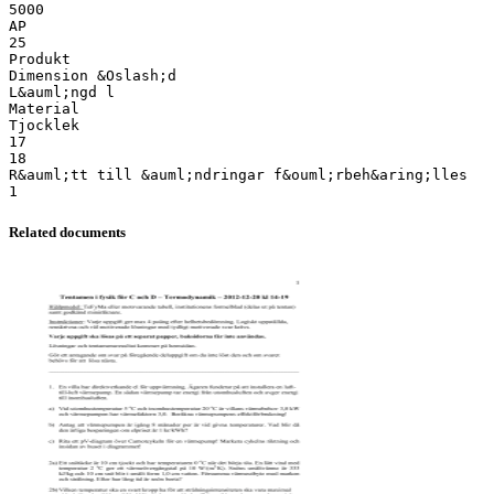
5000
AP
25
Produkt
Dimension &Oslash;d
L&auml;ngd l
Material
Tjocklek
17
18
R&auml;tt till &auml;ndringar f&ouml;rbeh&aring;lles
Related documents