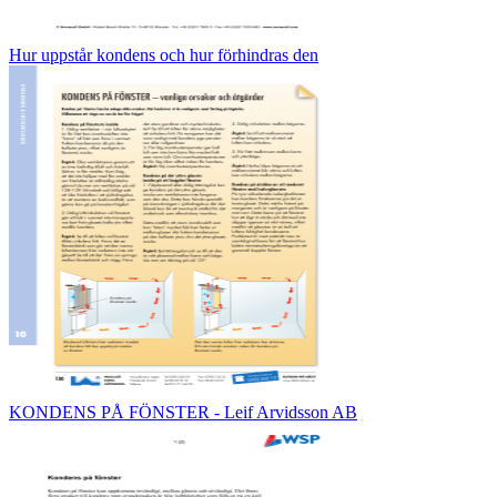
Hur uppstår kondens och hur förhindras den
KONDENS PÅ FÖNSTER - Leif Arvidsson AB