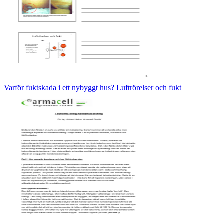
Varför fuktskada i ett nybyggt hus? Luftrörelser och fukt