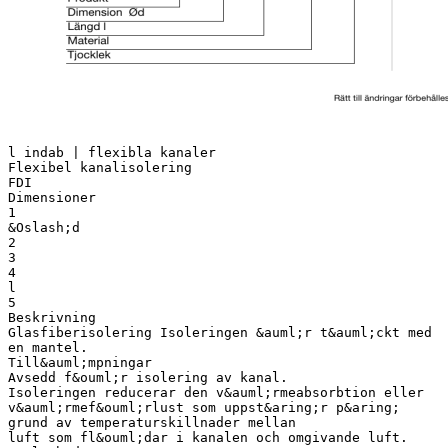
l indab | flexibla kanaler
Flexibel kanalisolering
FDI
Dimensioner
1
&Oslash;d
2
3
4
l
5
Beskrivning
Glasfiberisolering Isoleringen &auml;r t&auml;ckt med
en mantel.
Till&auml;mpningar
Avsedd f&ouml;r isolering av kanal.
Isoleringen reducerar den v&auml;rmeabsorbtion eller
v&auml;rmef&ouml;rlust som uppst&aring;r p&aring;
grund av temperaturskillnader mellan
luft som fl&ouml;dar i kanalen och omgivande luft.