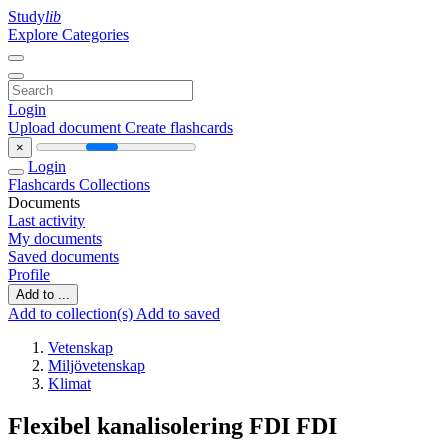
Study
lib
Explore Categories
Login
Upload document
Create flashcards
×
Login
Flashcards
Collections
Documents
Last activity
My documents
Saved documents
Profile
Add to ...
Add to collection(s)
Add to saved
Vetenskap
Miljövetenskap
Klimat
Flexibel kanalisolering FDI FDI