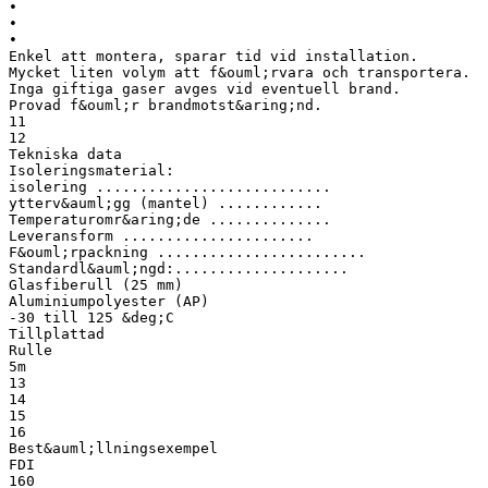
•
•
•
Enkel att montera, sparar tid vid installation.
Mycket liten volym att f&ouml;rvara och transportera.
Inga giftiga gaser avges vid eventuell brand.
Provad f&ouml;r brandmotst&aring;nd.
11
12
Tekniska data
Isoleringsmaterial:
isolering ...........................
ytterv&auml;gg (mantel) ............
Temperaturomr&aring;de ..............
Leveransform ......................
F&ouml;rpackning ........................
Standardl&auml;ngd:....................
Glasfiberull (25 mm)
Aluminiumpolyester (AP)
-30 till 125 &deg;C
Tillplattad
Rulle
5m
13
14
15
16
Best&auml;llningsexempel
FDI
160