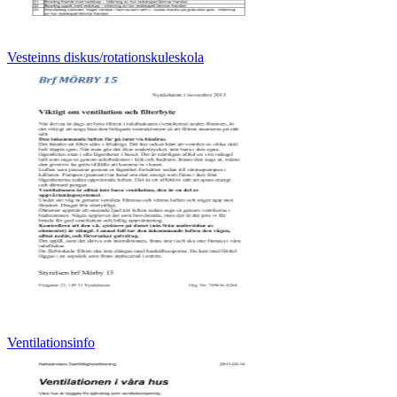
Vesteinns diskus/rotationskuleskola
Ventilationsinfo