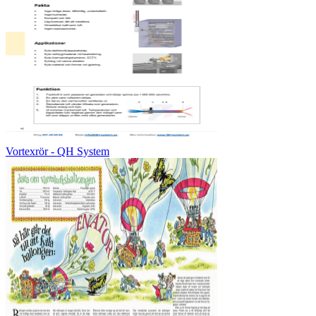
Vortexrör - QH System