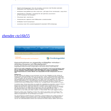
zhendre ctz16h55