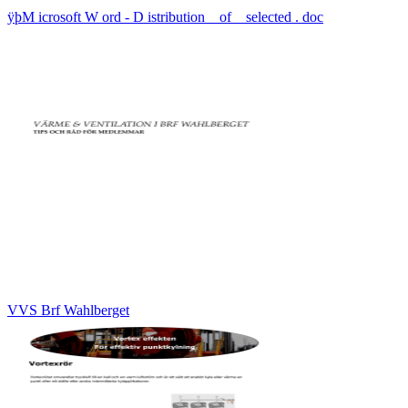
ÿþM icrosoft W ord - D istribution _ of _ selected . doc
VVS Brf Wahlberget