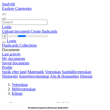
Study
lib
Explore Categories
Login
Upload document
Create flashcards
×
Login
Flashcards
Collections
Documents
Last activity
My documents
Saved documents
Profile
Språk efter land
Matematik
Vetenskap
Samhällsvetenskap
Näringsliv
Ingenjörsvetenskap
Arts & Humanities
Historia
Vetenskap
Miljövetenskap
Klimat