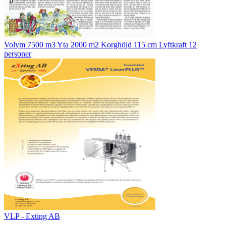
Volym 7500 m3 Yta 2000 m2 Korghöjd 115 cm Lyftkraft 12
personer
VLP - Exting AB