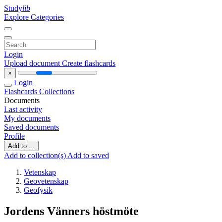
Study
lib
Explore Categories
Login
Upload document
Create flashcards
×
Login
Flashcards
Collections
Documents
Last activity
My documents
Saved documents
Profile
Add to ...
Add to collection(s)
Add to saved
Vetenskap
Geovetenskap
Geofysik
Jordens Vänners höstmöte