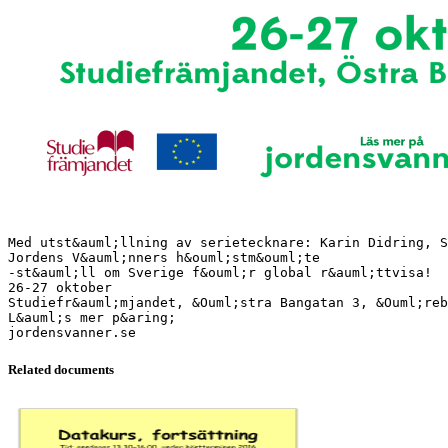
Med utst&auml;llning av serietecknare: Karin Didring, 
Jordens V&auml;nners h&ouml;stm&ouml;te
-st&auml;ll om Sverige f&ouml;r global r&auml;ttvisa!
26-27 oktober
Studiefr&auml;mjandet, &Ouml;stra Bangatan 3, &Ouml;reb
L&auml;s mer p&aring;
Related documents