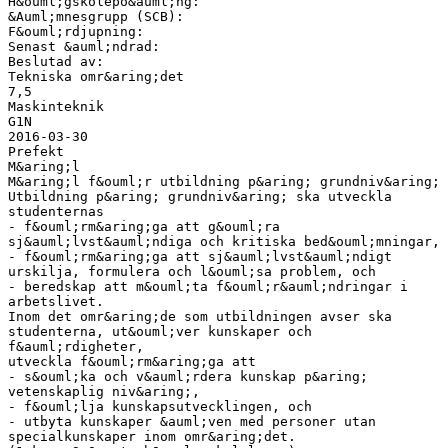
H&ouml;gskolepo&auml;ng:
&Auml;mnesgrupp (SCB):
F&ouml;rdjupning:
Senast &auml;ndrad:
Beslutad av:
Tekniska omr&aring;det
7,5
Maskinteknik
G1N
2016-03-30
Prefekt
M&aring;l
M&aring;l f&ouml;r utbildning p&aring; grundniv&aring;
Utbildning p&aring; grundniv&aring; ska utveckla
studenternas
- f&ouml;rm&aring;ga att g&ouml;ra
sj&auml;lvst&auml;ndiga och kritiska bed&ouml;mningar,
- f&ouml;rm&aring;ga att sj&auml;lvst&auml;ndigt
urskilja, formulera och l&ouml;sa problem, och
- beredskap att m&ouml;ta f&ouml;r&auml;ndringar i
arbetslivet.
Inom det omr&aring;de som utbildningen avser ska
studenterna, ut&ouml;ver kunskaper och
f&auml;rdigheter,
utveckla f&ouml;rm&aring;ga att
- s&ouml;ka och v&auml;rdera kunskap p&aring;
vetenskaplig niv&aring;,
- f&ouml;lja kunskapsutvecklingen, och
- utbyta kunskaper &auml;ven med personer utan
specialkunskaper inom omr&aring;det.