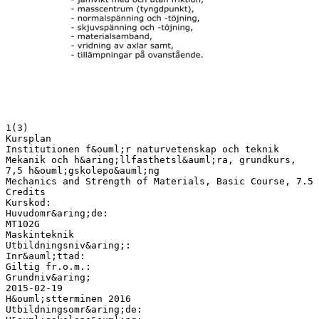
1(3)
Kursplan
Institutionen f&ouml;r naturvetenskap och teknik
Mekanik och h&aring;llfasthetsl&auml;ra, grundkurs,
7,5 h&ouml;gskolepo&auml;ng
Mechanics and Strength of Materials, Basic Course, 7.5
Credits
Kurskod:
Huvudomr&aring;de:
MT102G
Maskinteknik
Utbildningsniv&aring;:
Inr&auml;ttad:
Giltig fr.o.m.:
Grundniv&aring;
2015-02-19
H&ouml;stterminen 2016
Utbildningsomr&aring;de: