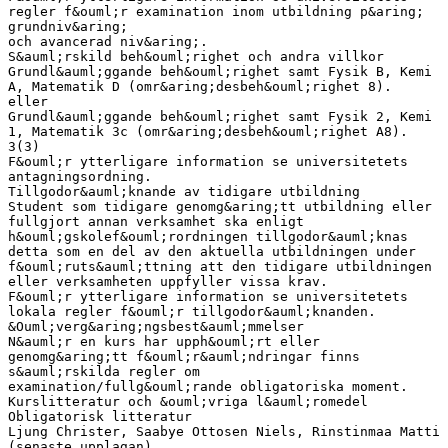
regler f&ouml;r examination inom utbildning p&aring;
grundniv&aring;
och avancerad niv&aring;.
S&auml;rskild beh&ouml;righet och andra villkor
Grundl&auml;ggande beh&ouml;righet samt Fysik B, Kemi
A, Matematik D (omr&aring;desbeh&ouml;righet 8).
eller
Grundl&auml;ggande beh&ouml;righet samt Fysik 2, Kemi
1, Matematik 3c (omr&aring;desbeh&ouml;righet A8).
3(3)
F&ouml;r ytterligare information se universitetets
antagningsordning.
Tillgodor&auml;knande av tidigare utbildning
Student som tidigare genomg&aring;tt utbildning eller
fullgjort annan verksamhet ska enligt
h&ouml;gskolef&ouml;rordningen tillgodor&auml;knas
detta som en del av den aktuella utbildningen under
f&ouml;ruts&auml;ttning att den tidigare utbildningen
eller verksamheten uppfyller vissa krav.
F&ouml;r ytterligare information se universitetets
lokala regler f&ouml;r tillgodor&auml;knanden.
&Ouml;verg&aring;ngsbest&auml;mmelser
N&auml;r en kurs har upph&ouml;rt eller
genomg&aring;tt f&ouml;r&auml;ndringar finns
s&auml;rskilda regler om
examination/fullg&ouml;rande obligatoriska moment.
Kurslitteratur och &ouml;vriga l&auml;romedel
Obligatorisk litteratur
Ljung Christer, Saabye Ottosen Niels, Rinstinmaa Matti
(senaste upplagan)