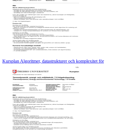
Kursplan Algoritmer, datastrukturer och komplexitet för