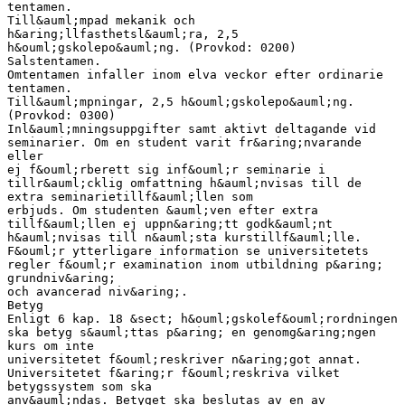
tentamen.
Till&auml;mpad mekanik och
h&aring;llfasthetsl&auml;ra, 2,5
h&ouml;gskolepo&auml;ng. (Provkod: 0200)
Salstentamen.
Omtentamen infaller inom elva veckor efter ordinarie
tentamen.
Till&auml;mpningar, 2,5 h&ouml;gskolepo&auml;ng.
(Provkod: 0300)
Inl&auml;mningsuppgifter samt aktivt deltagande vid
seminarier. Om en student varit fr&aring;nvarande
eller
ej f&ouml;rberett sig inf&ouml;r seminarie i
tillr&auml;cklig omfattning h&auml;nvisas till de
extra seminarietillf&auml;llen som
erbjuds. Om studenten &auml;ven efter extra
tillf&auml;llen ej uppn&aring;tt godk&auml;nt
h&auml;nvisas till n&auml;sta kurstillf&auml;lle.
F&ouml;r ytterligare information se universitetets
regler f&ouml;r examination inom utbildning p&aring;
grundniv&aring;
och avancerad niv&aring;.
Betyg
Enligt 6 kap. 18 &sect; h&ouml;gskolef&ouml;rordningen
ska betyg s&auml;ttas p&aring; en genomg&aring;ngen
kurs om inte
universitetet f&ouml;reskriver n&aring;got annat.
Universitetet f&aring;r f&ouml;reskriva vilket
betygssystem som ska
anv&auml;ndas. Betyget ska beslutas av en av