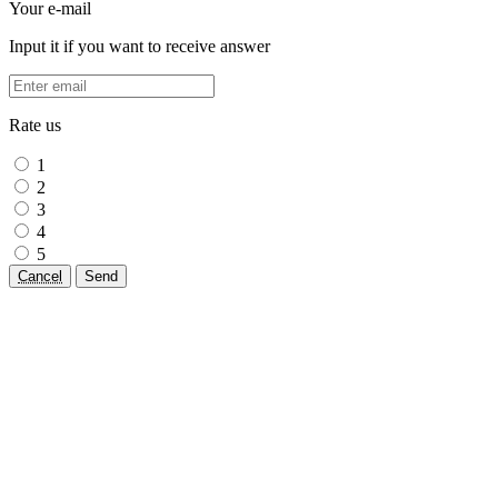
Your e-mail
Input it if you want to receive answer
Rate us
1
2
3
4
5
Cancel
Send