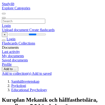
Study
lib
Explore Categories
Login
Upload document
Create flashcards
×
Login
Flashcards
Collections
Documents
Last activity
My documents
Saved documents
Profile
Add to ...
Add to collection(s)
Add to saved
Samhällsvetenskap
Psykologi
Educational Psychology
Kursplan Mekanik och hållfasthetslära,