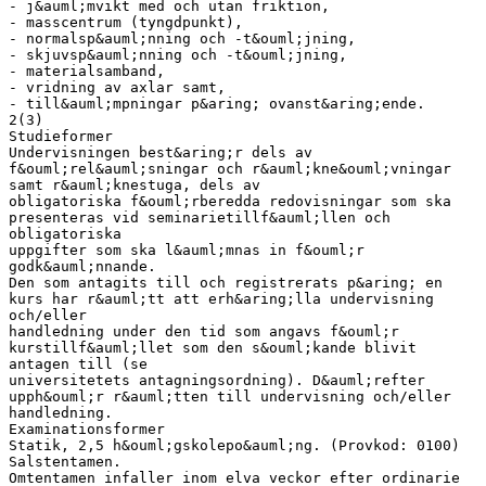
- j&auml;mvikt med och utan friktion,
- masscentrum (tyngdpunkt),
- normalsp&auml;nning och -t&ouml;jning,
- skjuvsp&auml;nning och -t&ouml;jning,
- materialsamband,
- vridning av axlar samt,
- till&auml;mpningar p&aring; ovanst&aring;ende.
2(3)
Studieformer
Undervisningen best&aring;r dels av
f&ouml;rel&auml;sningar och r&auml;kne&ouml;vningar
samt r&auml;knestuga, dels av
obligatoriska f&ouml;rberedda redovisningar som ska
presenteras vid seminarietillf&auml;llen och
obligatoriska
uppgifter som ska l&auml;mnas in f&ouml;r
godk&auml;nnande.
Den som antagits till och registrerats p&aring; en
kurs har r&auml;tt att erh&aring;lla undervisning
och/eller
handledning under den tid som angavs f&ouml;r
kurstillf&auml;llet som den s&ouml;kande blivit
antagen till (se
universitetets antagningsordning). D&auml;refter
upph&ouml;r r&auml;tten till undervisning och/eller
handledning.
Examinationsformer
Statik, 2,5 h&ouml;gskolepo&auml;ng. (Provkod: 0100)
Salstentamen.
Omtentamen infaller inom elva veckor efter ordinarie