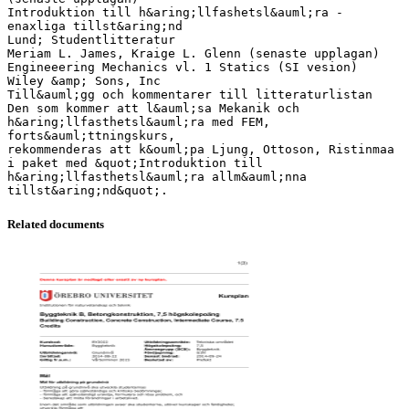
Introduktion till h&aring;llfashetsl&auml;ra -
enaxliga tillst&aring;nd
Lund; Studentlitteratur
Meriam L. James, Kraige L. Glenn (senaste upplagan)
Engineeering Mechanics vl. 1 Statics (SI vesion)
Wiley &amp; Sons, Inc
Till&auml;gg och kommentarer till litteraturlistan
Den som kommer att l&auml;sa Mekanik och
h&aring;llfasthetsl&auml;ra med FEM,
forts&auml;ttningskurs,
rekommenderas att k&ouml;pa Ljung, Ottoson, Ristinmaa
i paket med &quot;Introduktion till
h&aring;llfasthetsl&auml;ra allm&auml;nna
Related documents