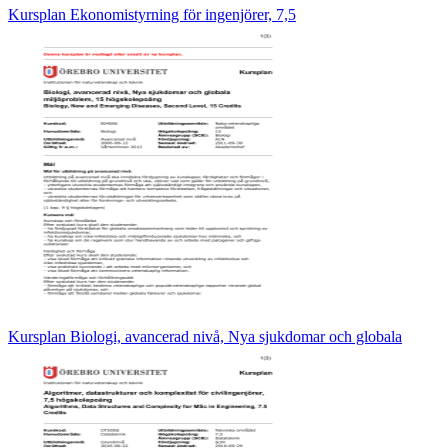
Kursplan Ekonomistyrning för ingenjörer, 7,5
Kursplan Biologi, avancerad nivå, Nya sjukdomar och globala