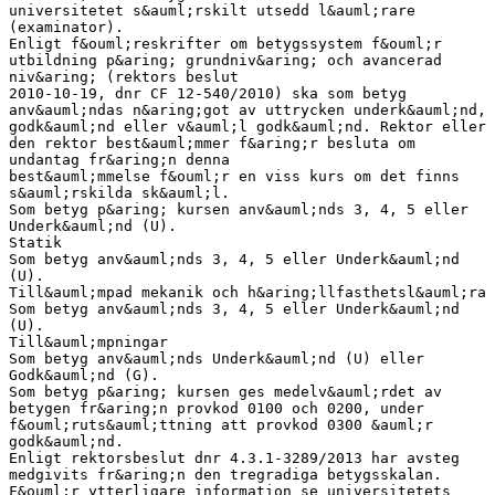
universitetet s&auml;rskilt utsedd l&auml;rare
(examinator).
Enligt f&ouml;reskrifter om betygssystem f&ouml;r
utbildning p&aring; grundniv&aring; och avancerad
niv&aring; (rektors beslut
2010-10-19, dnr CF 12-540/2010) ska som betyg
anv&auml;ndas n&aring;got av uttrycken underk&auml;nd,
godk&auml;nd eller v&auml;l godk&auml;nd. Rektor eller
den rektor best&auml;mmer f&aring;r besluta om
undantag fr&aring;n denna
best&auml;mmelse f&ouml;r en viss kurs om det finns
s&auml;rskilda sk&auml;l.
Som betyg p&aring; kursen anv&auml;nds 3, 4, 5 eller
Underk&auml;nd (U).
Statik
Som betyg anv&auml;nds 3, 4, 5 eller Underk&auml;nd
(U).
Till&auml;mpad mekanik och h&aring;llfasthetsl&auml;ra
Som betyg anv&auml;nds 3, 4, 5 eller Underk&auml;nd
(U).
Till&auml;mpningar
Som betyg anv&auml;nds Underk&auml;nd (U) eller
Godk&auml;nd (G).
Som betyg p&aring; kursen ges medelv&auml;rdet av
betygen fr&aring;n provkod 0100 och 0200, under
f&ouml;ruts&auml;ttning att provkod 0300 &auml;r
godk&auml;nd.
Enligt rektorsbeslut dnr 4.3.1-3289/2013 har avsteg
medgivits fr&aring;n den tregradiga betygsskalan.
F&ouml;r ytterligare information se universitetets