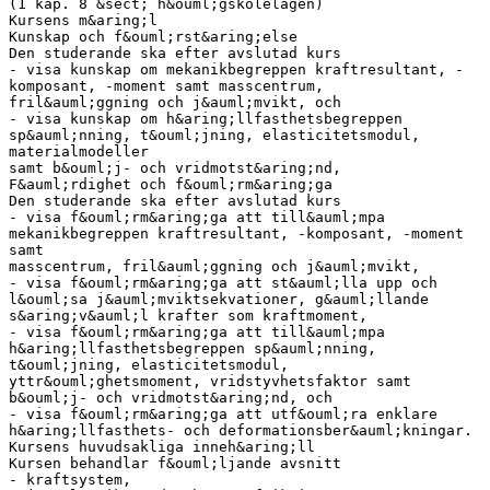
(1 kap. 8 &sect; h&ouml;gskolelagen)
Kursens m&aring;l
Kunskap och f&ouml;rst&aring;else
Den studerande ska efter avslutad kurs
- visa kunskap om mekanikbegreppen kraftresultant, -
komposant, -moment samt masscentrum,
fril&auml;ggning och j&auml;mvikt, och
- visa kunskap om h&aring;llfasthetsbegreppen
sp&auml;nning, t&ouml;jning, elasticitetsmodul,
materialmodeller
samt b&ouml;j- och vridmotst&aring;nd,
F&auml;rdighet och f&ouml;rm&aring;ga
Den studerande ska efter avslutad kurs
- visa f&ouml;rm&aring;ga att till&auml;mpa
mekanikbegreppen kraftresultant, -komposant, -moment
samt
masscentrum, fril&auml;ggning och j&auml;mvikt,
- visa f&ouml;rm&aring;ga att st&auml;lla upp och
l&ouml;sa j&auml;mviktsekvationer, g&auml;llande
s&aring;v&auml;l krafter som kraftmoment,
- visa f&ouml;rm&aring;ga att till&auml;mpa
h&aring;llfasthetsbegreppen sp&auml;nning,
t&ouml;jning, elasticitetsmodul,
yttr&ouml;ghetsmoment, vridstyvhetsfaktor samt
b&ouml;j- och vridmotst&aring;nd, och
- visa f&ouml;rm&aring;ga att utf&ouml;ra enklare
h&aring;llfasthets- och deformationsber&auml;kningar.
Kursens huvudsakliga inneh&aring;ll
Kursen behandlar f&ouml;ljande avsnitt
- kraftsystem,