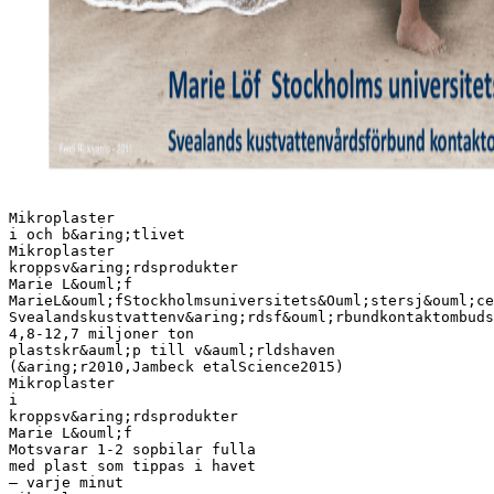
Mikroplaster
i och b&aring;tlivet
Mikroplaster
kroppsv&aring;rdsprodukter
Marie L&ouml;f
MarieL&ouml;fStockholmsuniversitets&Ouml;stersj&ouml;ce
Svealandskustvattenv&aring;rdsf&ouml;rbundkontaktombuds
4,8-12,7 miljoner ton
plastskr&auml;p till v&auml;rldshaven
(&aring;r2010,Jambeck etalScience2015)
Mikroplaster
i
kroppsv&aring;rdsprodukter
Marie L&ouml;f
Motsvarar 1-2 sopbilar fulla
med plast som tippas i havet
– varje minut