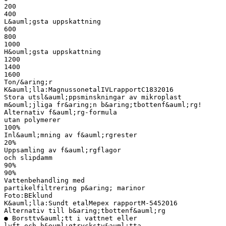
200
400
L&auml;gsta uppskattning
600
800
1000
H&ouml;gsta uppskattning
1200
1400
1600
Ton/&aring;r
K&auml;lla:MagnussonetalIVLrapportC1832016
Stora utsl&auml;ppsminskningar av mikroplast
m&ouml;jliga fr&aring;n b&aring;tbottenf&auml;rg!
Alternativ f&auml;rg-formula
utan polymerer
100%
Inl&auml;mning av f&auml;rgrester
20%
Uppsamling av f&auml;rgflagor
och slipdamm
90%
90%
Vattenbehandling med
partikelfiltrering p&aring; marinor
Foto:BEklund
K&auml;lla:Sundt etalMepex rapportM-5452016
Alternativ till b&aring;tbottenf&auml;rg
● Borsttv&auml;tt i vattnet eller
lyft och h&ouml;gtryckstv&auml;tta