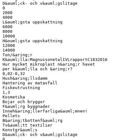
D&auml;ck- och v&auml;gslitage
0
2000
4000
L&auml;gsta uppskattning
6000
8000
10000
H&ouml;gsta uppskattning
12000
14000
Ton/&aring;r
K&auml;lla:MagnussonetalIVLrapportC1832016
Hur mycket mikroplast n&aring;r havet
per k&auml;lla och &aring;r?
0,02-0,32
Hush&aring;llsdamm
Hantering av matavfall
Fiskeutrustning
1,3
Kosmetika
Bojar och bryggor
F&auml;rg byggnader
Inneh&aring;llerfarliga&auml;mnen!
Pellets
B&aring;tbottenf&auml;rg
Tv&auml;tt textilier
Konstgr&auml;s
D&auml;ck- och v&auml;gslitage
0