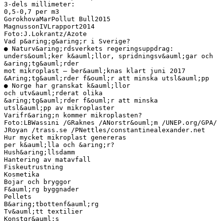
3-dels millimeter:
0,5-0,7 per m3
GorokhovaMarPollut Bull2015
MagnussonIVLrapport2014
Foto:J.Lokrantz/Azote
Vad p&aring;g&aring;r i Sverige?
● Naturv&aring;rdsverkets regeringsuppdrag:
unders&ouml;ker k&auml;llor, spridningsv&auml;gar och
&aring;tg&auml;rder
mot mikroplast – ber&auml;knas klart juni 2017
&Aring;tg&auml;rder f&ouml;r att minska utsl&auml;pp
● Norge har granskat k&auml;llor
och utv&auml;rderat olika
&aring;tg&auml;rder f&ouml;r att minska
utsl&auml;pp av mikroplaster
Varifr&aring;n kommer mikroplasten?
Foto:LBWassini /GRaknes /ANorstr&ouml;m /UNEP.org/GPA/
JRoyan /trass.se /PNettles/constantinealexander.net
Hur mycket mikroplast genereras
per k&auml;lla och &aring;r?
Hush&aring;llsdamm
Hantering av matavfall
Fiskeutrustning
Kosmetika
Bojar och bryggor
F&auml;rg byggnader
Pellets
B&aring;tbottenf&auml;rg
Tv&auml;tt textilier
Konstgr&auml;s