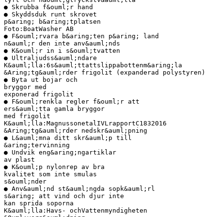
● Skrubba f&ouml;r hand
● Skyddsduk runt skrovet
p&aring; b&aring;tplatsen
Foto:BoatWasher AB
● F&ouml;rvara b&aring;ten p&aring; land
n&auml;r den inte anv&auml;nds
● K&ouml;r in i s&ouml;tvatten
● Ultraljudss&auml;ndare
K&auml;lla:6s&auml;ttattslippabottenm&aring;la
&Aring;tg&auml;rder frigolit (expanderad polystyren)
● Byta ut bojar och
bryggor med
exponerad frigolit
● F&ouml;renkla regler f&ouml;r att
ers&auml;tta gamla bryggor
med frigolit
K&auml;lla:MagnussonetalIVLrapportC1832016
&Aring;tg&auml;rder nedskr&auml;pning
● L&auml;mna ditt skr&auml;p till
&aring;tervinning
● Undvik eng&aring;ngartiklar
av plast
● K&ouml;p nylonrep av bra
kvalitet som inte smulas
s&ouml;nder
● Anv&auml;nd st&auml;ngda sopk&auml;rl
s&aring; att vind och djur inte
kan sprida soporna
K&auml;lla:Havs- ochVattenmyndigheten