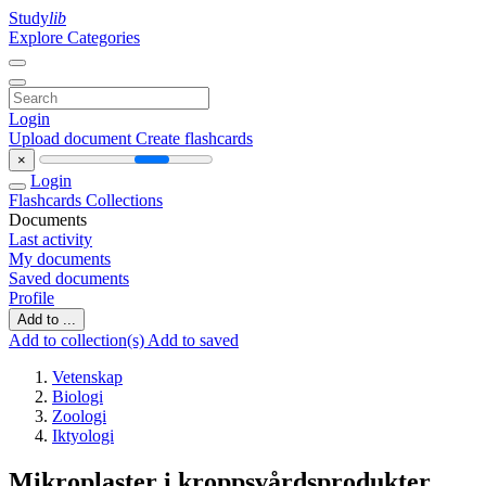
Study
lib
Explore Categories
Login
Upload document
Create flashcards
×
Login
Flashcards
Collections
Documents
Last activity
My documents
Saved documents
Profile
Add to ...
Add to collection(s)
Add to saved
Vetenskap
Biologi
Zoologi
Iktyologi
Mikroplaster i kroppsvårdsprodukter