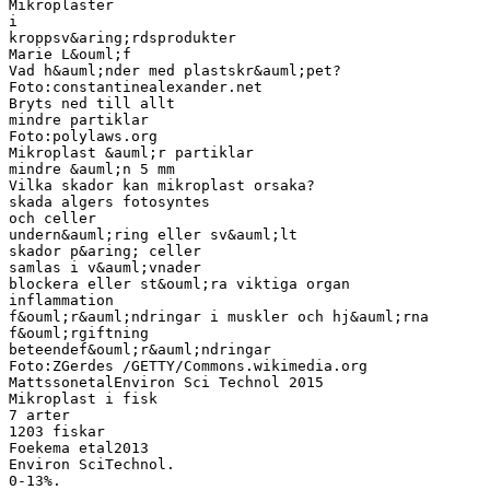
Mikroplaster
i
kroppsv&aring;rdsprodukter
Marie L&ouml;f
Vad h&auml;nder med plastskr&auml;pet?
Foto:constantinealexander.net
Bryts ned till allt
mindre partiklar
Foto:polylaws.org
Mikroplast &auml;r partiklar
mindre &auml;n 5 mm
Vilka skador kan mikroplast orsaka?
skada algers fotosyntes
och celler
undern&auml;ring eller sv&auml;lt
skador p&aring; celler
samlas i v&auml;vnader
blockera eller st&ouml;ra viktiga organ
inflammation
f&ouml;r&auml;ndringar i muskler och hj&auml;rna
f&ouml;rgiftning
beteendef&ouml;r&auml;ndringar
Foto:ZGerdes /GETTY/Commons.wikimedia.org
MattssonetalEnviron Sci Technol 2015
Mikroplast i fisk
7 arter
1203 fiskar
Foekema etal2013
Environ SciTechnol.
0-13%.