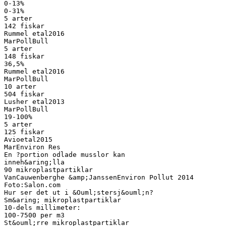
0-13%
0-31%
5 arter
142 fiskar
Rummel etal2016
MarPollBull
5 arter
148 fiskar
36,5%
Rummel etal2016
MarPollBull
10 arter
504 fiskar
Lusher etal2013
MarPollBull
19-100%
5 arter
125 fiskar
Avioetal2015
MarEnviron Res
En ?portion odlade musslor kan
inneh&aring;lla
90 mikroplastpartiklar
VanCauwenberghe &amp;JanssenEnviron Pollut 2014
Foto:Salon.com
Hur ser det ut i &Ouml;stersj&ouml;n?
Sm&aring; mikroplastpartiklar
10-dels millimeter:
100-7500 per m3
St&ouml;rre mikroplastpartiklar