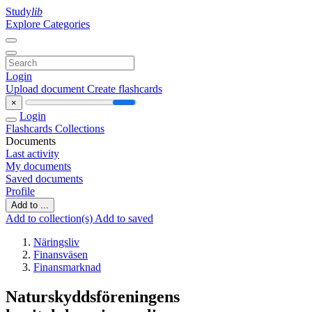
Study
lib
Explore Categories
Login
Upload document
Create flashcards
×
Login
Flashcards
Collections
Documents
Last activity
My documents
Saved documents
Profile
Add to ...
Add to collection(s)
Add to saved
Näringsliv
Finansväsen
Finansmarknad
Naturskyddsföreningens