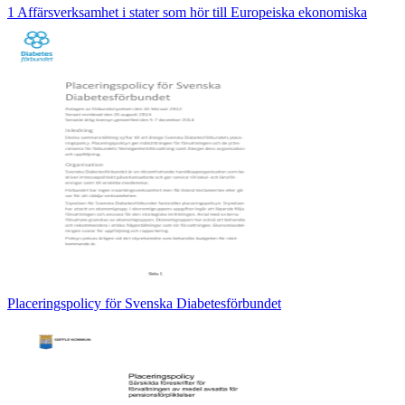
1 Affärsverksamhet i stater som hör till Europeiska ekonomiska
Placeringspolicy för Svenska Diabetesförbundet