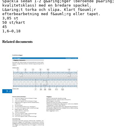
Spackla sedan 1-2 g&aring;nger (beroende p&aring;
kvalitetsklass) med en bredare spackel.
L&aring;t torka och slipa. Klart f&ouml;r
efterbearbetning med f&auml;rg eller tapet.
3,05 st
50 st/kart
45
Related documents