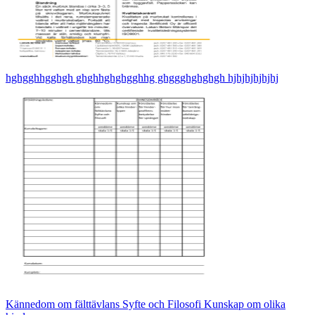
hghgghhgghgh ghghhghghgghhg ghggghghghgh hjhjhjhjhjhj
Kännedom om fälttävlans Syfte och Filosofi Kunskap om olika