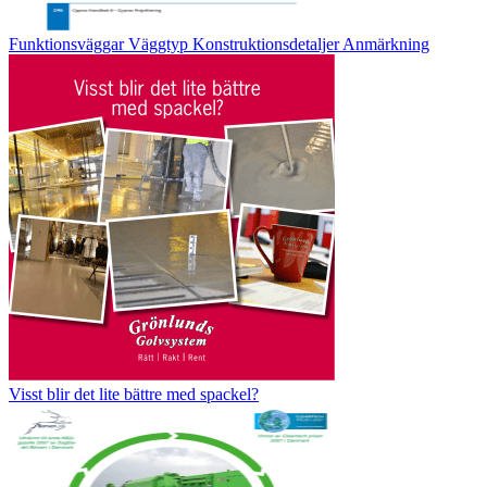
Funktionsväggar Väggtyp Konstruktionsdetaljer Anmärkning
Visst blir det lite bättre med spackel?