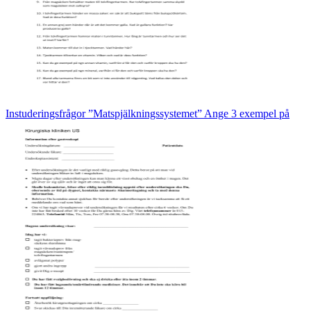
Instuderingsfrågor ”Matspjälkningssystemet” Ange 3 exempel på