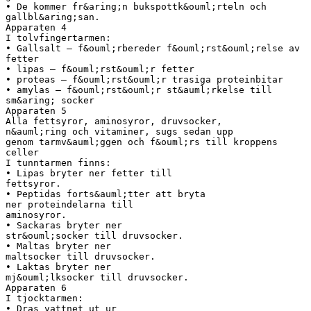
• De kommer fr&aring;n bukspottk&ouml;rteln och
gallbl&aring;san.
Apparaten 4
I tolvfingertarmen:
• Gallsalt – f&ouml;rbereder f&ouml;rst&ouml;relse av
fetter
• lipas – f&ouml;rst&ouml;r fetter
• proteas – f&ouml;rst&ouml;r trasiga proteinbitar
• amylas – f&ouml;rst&ouml;r st&auml;rkelse till
sm&aring; socker
Apparaten 5
Alla fettsyror, aminosyror, druvsocker,
n&auml;ring och vitaminer, sugs sedan upp
genom tarmv&auml;ggen och f&ouml;rs till kroppens
celler
I tunntarmen finns:
• Lipas bryter ner fetter till
fettsyror.
• Peptidas forts&auml;tter att bryta
ner proteindelarna till
aminosyror.
• Sackaras bryter ner
str&ouml;socker till druvsocker.
• Maltas bryter ner
maltsocker till druvsocker.
• Laktas bryter ner
mj&ouml;lksocker till druvsocker.
Apparaten 6
I tjocktarmen:
• Dras vattnet ut ur