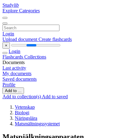
Study
lib
Explore Categories
Login
Upload document
Create flashcards
×
Login
Flashcards
Collections
Documents
Last activity
My documents
Saved documents
Profile
Add to ...
Add to collection(s)
Add to saved
Vetenskap
Biologi
Näringslära
Matsmältningssystemet
Matspjälkningsapparaten