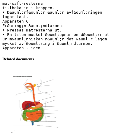
mat-saft-resterna,
tillbaka in i kroppen.
• D&auml;rf&ouml;r &auml;r avf&ouml;ringen
lagom fast.
Apparaten 6
Fr&aring;n &auml;ndtarmen:
• Pressas matresterna ut.
• En liten muskel &ouml;ppnar en d&ouml;rr ut
ur m&auml;nniskan n&auml;r det &auml;r lagom
mycket avf&ouml;ring i &auml;ndtarmen.
Related documents