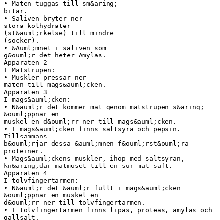
• Maten tuggas till sm&aring;
bitar.
• Saliven bryter ner
stora kolhydrater
(st&auml;rkelse) till mindre
(socker).
• &Auml;mnet i saliven som
g&ouml;r det heter Amylas.
Apparaten 2
I Matstrupen:
• Muskler pressar ner
maten till mags&auml;cken.
Apparaten 3
I mags&auml;cken:
• N&auml;r det kommer mat genom matstrupen s&aring;
&ouml;ppnar en
muskel en d&ouml;rr ner till mags&auml;cken.
• I mags&auml;cken finns saltsyra och pepsin.
Tillsammans
b&ouml;rjar dessa &auml;mnen f&ouml;rst&ouml;ra
proteiner.
• Mags&auml;ckens muskler, ihop med saltsyran,
kn&aring;dar matmoset till en sur mat-saft.
Apparaten 4
I tolvfingertarmen:
• N&auml;r det &auml;r fullt i mags&auml;cken
&ouml;ppnar en muskel en
d&ouml;rr ner till tolvfingertarmen.
• I tolvfingertarmen finns lipas, proteas, amylas och
gallsalt.