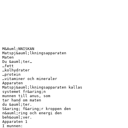
M&Auml;NNISKAN
Matspj&auml;lkningsapparaten
Maten
Du &auml;ter…
…fett
…kolhydrater
…protein
…vitaminer och mineraler
Apparaten
Matspj&auml;lkningsapparaten kallas
systemet fr&aring;n
munnen till anus, som
tar hand om maten
du &auml;ter.
S&aring; f&aring;r kroppen den
n&auml;ring och energi den
beh&ouml;ver.
Apparaten 1
I munnen: