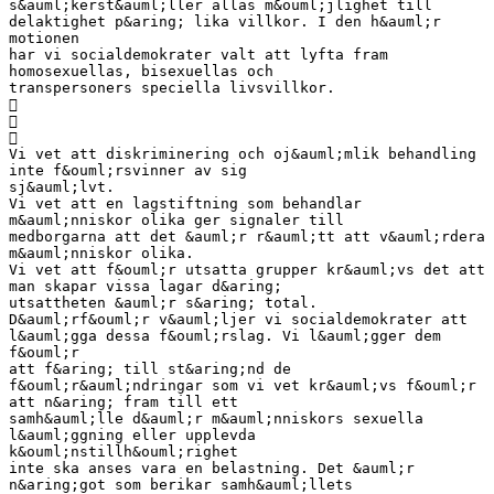
s&auml;kerst&auml;ller allas m&ouml;jlighet till
delaktighet p&aring; lika villkor. I den h&auml;r
motionen
har vi socialdemokrater valt att lyfta fram
homosexuellas, bisexuellas och
transpersoners speciella livsvillkor.



Vi vet att diskriminering och oj&auml;mlik behandling
inte f&ouml;rsvinner av sig
sj&auml;lvt.
Vi vet att en lagstiftning som behandlar
m&auml;nniskor olika ger signaler till
medborgarna att det &auml;r r&auml;tt att v&auml;rdera
m&auml;nniskor olika.
Vi vet att f&ouml;r utsatta grupper kr&auml;vs det att
man skapar vissa lagar d&aring;
utsattheten &auml;r s&aring; total.
D&auml;rf&ouml;r v&auml;ljer vi socialdemokrater att
l&auml;gga dessa f&ouml;rslag. Vi l&auml;gger dem
f&ouml;r
att f&aring; till st&aring;nd de
f&ouml;r&auml;ndringar som vi vet kr&auml;vs f&ouml;r
att n&aring; fram till ett
samh&auml;lle d&auml;r m&auml;nniskors sexuella
l&auml;ggning eller upplevda
k&ouml;nstillh&ouml;righet
inte ska anses vara en belastning. Det &auml;r
n&aring;got som berikar samh&auml;llets