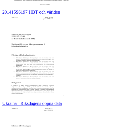
201415S6197 HBT och världen
Ukraina - Riksdagens öppna data