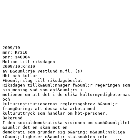
2009/10
mnr: Kr310
pnr: s40004
Motion till riksdagen
2009/10:Kr310
av B&ouml;rje Vestlund m.fl. (s)
Hbt och kultur
F&ouml;rslag till riksdagsbeslut
Riksdagen tillk&auml;nnager f&ouml;r regeringen som
sin mening vad som anf&ouml;rs i
motionen om att det i de olika kulturmyndigheternas
och
kulturinstitutionernas regleringsbrev b&ouml;r
framg&aring; att dessa ska arbeta med
kulturuttryck som handlar om hbt-personer.
Bakgrund
I den socialdemokratiska visionen om samh&auml;llet
&auml;r det en skam mot en
demokrati som grundar sig p&aring; m&auml;nskliga
r&auml;ttigheter n&auml;r statsmakten inte