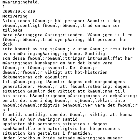
m&aring;ngfald.
1
2009/10:Kr310
Motivering
Situationen f&ouml;r hbt-personer &auml;r i dag
v&auml;sentligt f&ouml;rb&auml;ttrad om man ser
tillbaka
bara n&aring;gra &aring;rtionden. V&auml;gen till en
f&ouml;rb&auml;ttrad syn p&aring; hbt-personer har
dock
inte kommit av sig sj&auml;lv utan &auml;r resultatet
av en m&aring;ng&aring;rig kamp. Samtidigt
som dessa f&ouml;rb&auml;ttringar intr&auml;ffat har
m&aring;ngas kunskaper om hur det kunde vara
f&ouml;rr f&ouml;rsvunnit. Det &auml;r
d&auml;rf&ouml;r viktigt att hbt-historien
dokumenteras och g&ouml;rs
tillg&auml;nglig f&ouml;r dagens och morgondagens
generationer. F&ouml;r att f&ouml;rst&aring; dagens
situation &auml;r det viktigt att k&auml;nna till
historien. H&auml;rigenom p&aring;minns vi ocks&aring;
om att det som i dag &auml;r sj&auml;lvklart inte
n&ouml;dv&auml;ndigtvis beh&ouml;ver vara det f&ouml;r
all
framtid, samtidigt som det &auml;r viktigt att kunna
ta del av hur v&aring;r samtid
uppfattar hbt-personers situation i dagens
samh&auml;lle och naturligtvis hur hbtpersoners
situation kan gestaltas i framtiden.
Under Stockholm Pride satsade m&aring;nga museer