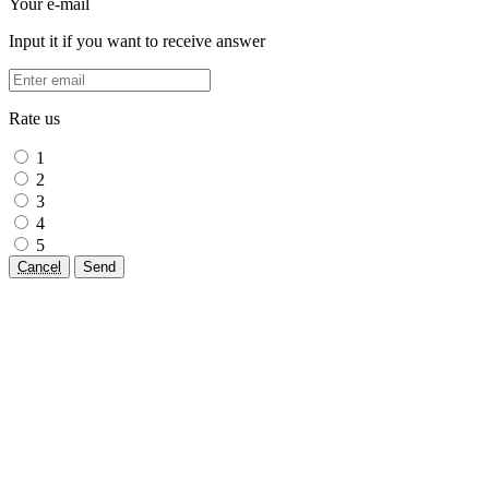
Your e-mail
Input it if you want to receive answer
Rate us
1
2
3
4
5
Cancel
Send