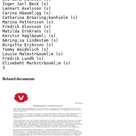
Inger Jarl Beck (s)
Lennart Axelsson (s)
Carina H&auml;gg (s)
Catharina Br&aring;kenhielm (s)
Marina Pettersson (s)
Fredrik Olovsson (s)
Matilda Ernkrans (s)
Kerstin Hagl&ouml; (s)
&Aring;sa Lindestam (s)
Birgitta Eriksson (s)
Tommy Waidelich (s)
Louise Malmstr&ouml;m (s)
Fredrik Lundh (s)
Elisebeht Markstr&ouml;m (s)
Related documents