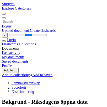
Study
lib
Explore Categories
Login
Upload document
Create flashcards
×
Login
Flashcards
Collections
Documents
Last activity
My documents
Saved documents
Profile
Add to ...
Add to collection(s)
Add to saved
Samhällsvetenskap
Sociologi
Diskriminering
Bakgrund - Riksdagens öppna data