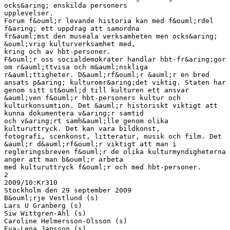
ocks&aring; enskilda personers
upplevelser.
Forum f&ouml;r levande historia kan med f&ouml;rdel
f&aring; ett uppdrag att samordna
fr&auml;mst den museala verksamheten men ocks&aring;
&ouml;vrig kulturverksamhet med,
kring och av hbt-personer.
F&ouml;r oss socialdemokrater handlar hbt-fr&aring;gor
om r&auml;ttvisa och m&auml;nskliga
r&auml;ttigheter. D&auml;rf&ouml;r &auml;r en bred
ansats p&aring; kulturomr&aring;det viktig. Staten har
genom sitt st&ouml;d till kulturen ett ansvar
&auml;ven f&ouml;r hbt-personers kultur och
kulturkonsumtion. Det &auml;r historiskt viktigt att
kunna dokumentera v&aring;r samtid
och v&aring;rt samh&auml;lle genom olika
kulturuttryck. Det kan vara bildkonst,
fotografi, scenkonst, litteratur, musik och film. Det
&auml;r d&auml;rf&ouml;r viktigt att man i
regleringsbreven f&ouml;r de olika kulturmyndigheterna
anger att man b&ouml;r arbeta
med kulturuttryck f&ouml;r och med hbt-personer.
2
2009/10:Kr310
Stockholm den 29 september 2009
B&ouml;rje Vestlund (s)
Lars U Granberg (s)
Siw Wittgren-Ahl (s)
Caroline Helmersson-Olsson (s)
Eva-Lena Jansson (s)