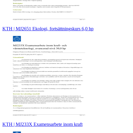
KTH | MJ2651 Ekologi, fortsättningskurs 6,0 hp
KTH | MJ233X Examensarbete inom kraft