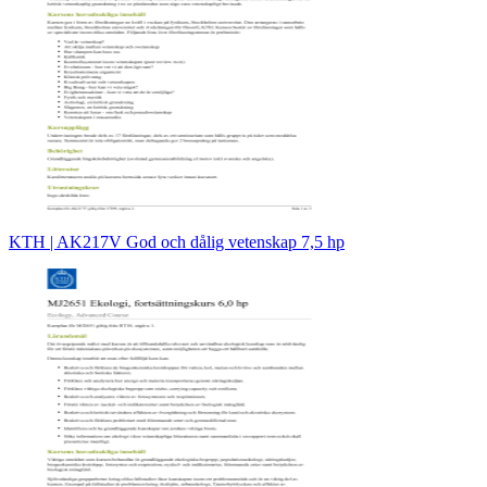
KTH | AK217V God och dålig vetenskap 7,5 hp