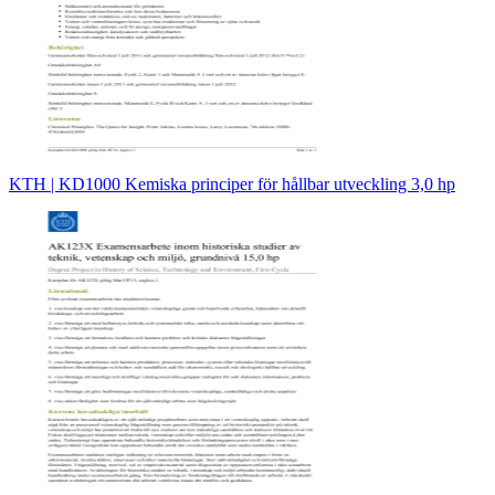
KTH | KD1000 Kemiska principer för hållbar utveckling 3,0 hp