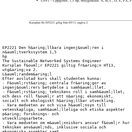
EP2221 Den h&aring;llbara ingenj&ouml;ren i
n&auml;tverkssystem 1,5
hp
The Sustainable Networked Systems Engineer
Kursplan f&ouml;r EP2221 giltig fr&aring;n HT13,
utg&aring;va 2.
L&auml;randem&aring;l
Efter avslutad kurs skall studenten kunna:
- F&ouml;rst&aring; centrala fr&aring;gor av
ingenj&ouml;rers betydelse i samh&auml;llet.
- F&ouml;rst&aring; teknikens roll i samh&auml;llet,
och dess roll f&ouml;r att n&aring; ekonomiskt,
socialt och ekologiskt h&aring;llbar utveckling.
- Vara medveten av och visa h&auml;nsyn till
vetenskapliga, samh&auml;lleliga och etiska aspekter
p&aring; forsknings- och
utvecklingsarbete.
- Vara medveten om m&auml;nniskors ansvar f&ouml;r hur
tekniken anv&auml;nds, inklusive sociala och
ekonomiska aspekter samt