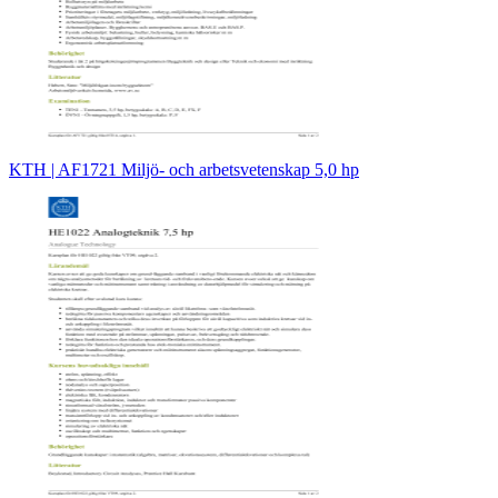
KTH | AF1721 Miljö- och arbetsvetenskap 5,0 hp