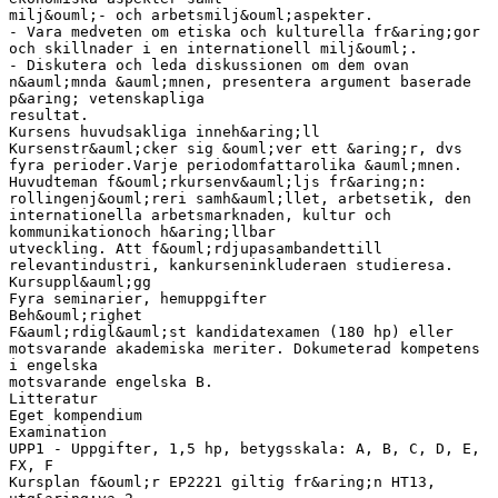
milj&ouml;- och arbetsmilj&ouml;aspekter.
- Vara medveten om etiska och kulturella fr&aring;gor
och skillnader i en internationell milj&ouml;.
- Diskutera och leda diskussionen om dem ovan
n&auml;mnda &auml;mnen, presentera argument baserade
p&aring; vetenskapliga
resultat.
Kursens huvudsakliga inneh&aring;ll
Kursenstr&auml;cker sig &ouml;ver ett &aring;r, dvs
fyra perioder.Varje periodomfattarolika &auml;mnen.
Huvudteman f&ouml;rkursenv&auml;ljs fr&aring;n:
rollingenj&ouml;reri samh&auml;llet, arbetsetik, den
internationella arbetsmarknaden, kultur och
kommunikationoch h&aring;llbar
utveckling. Att f&ouml;rdjupasambandettill
relevantindustri, kankurseninkluderaen studieresa.
Kursuppl&auml;gg
Fyra seminarier, hemuppgifter
Beh&ouml;righet
F&auml;rdigl&auml;st kandidatexamen (180 hp) eller
motsvarande akademiska meriter. Dokumeterad kompetens
i engelska
motsvarande engelska B.
Litteratur
Eget kompendium
Examination
UPP1 - Uppgifter, 1,5 hp, betygsskala: A, B, C, D, E,
FX, F
Kursplan f&ouml;r EP2221 giltig fr&aring;n HT13,