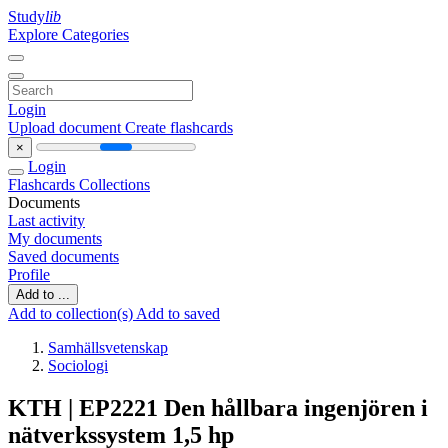
Study
lib
Explore Categories
Login
Upload document
Create flashcards
×
Login
Flashcards
Collections
Documents
Last activity
My documents
Saved documents
Profile
Add to ...
Add to collection(s)
Add to saved
Samhällsvetenskap
Sociologi
KTH | EP2221 Den hållbara ingenjören i
nätverkssystem 1,5 hp