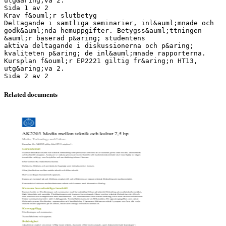
utg&aring;va 2.
Sida 1 av 2
Krav f&ouml;r slutbetyg
Deltagande i samtliga seminarier, inl&auml;mnade och
godk&auml;nda hemuppgifter. Betygss&auml;ttningen
&auml;r baserad p&aring; studentens
aktiva deltagande i diskussionerna och p&aring;
kvaliteten p&aring; de inl&auml;mnade rapporterna.
Kursplan f&ouml;r EP2221 giltig fr&aring;n HT13,
utg&aring;va 2.
Related documents