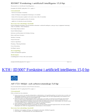
KTH | ID3007 Forskning i artificiell intelligens 15,0 hp