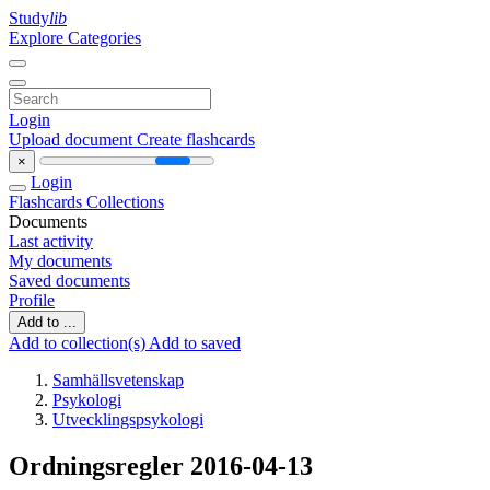
Study
lib
Explore Categories
Login
Upload document
Create flashcards
×
Login
Flashcards
Collections
Documents
Last activity
My documents
Saved documents
Profile
Add to ...
Add to collection(s)
Add to saved
Samhällsvetenskap
Psykologi
Utvecklingspsykologi
Ordningsregler 2016-04-13