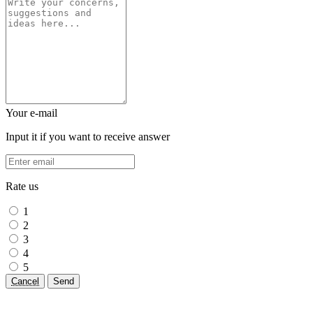
Your e-mail
Input it if you want to receive answer
Rate us
1
2
3
4
5
Cancel
Send