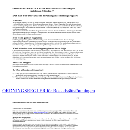
ORDNINGSREGLER för Bostadsrättsföreningen