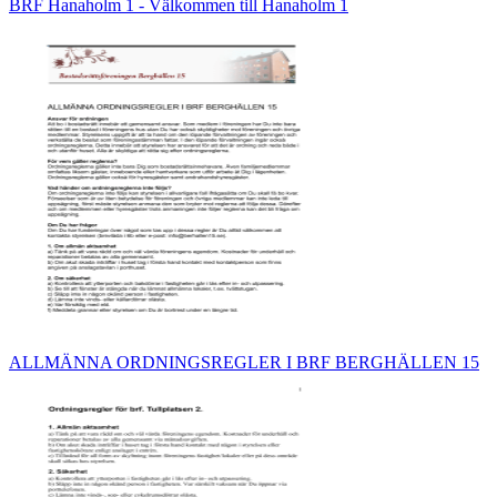
BRF Hanaholm 1 - Välkommen till Hanaholm 1
ALLMÄNNA ORDNINGSREGLER I BRF BERGHÄLLEN 15