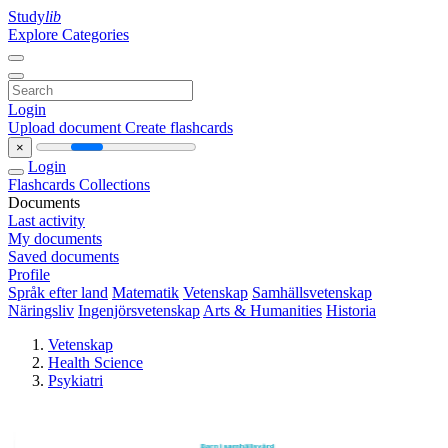
Study
lib
Explore Categories
Login
Upload document
Create flashcards
×
Login
Flashcards
Collections
Documents
Last activity
My documents
Saved documents
Profile
Språk efter land
Matematik
Vetenskap
Samhällsvetenskap
Näringsliv
Ingenjörsvetenskap
Arts & Humanities
Historia
Vetenskap
Health Science
Psykiatri