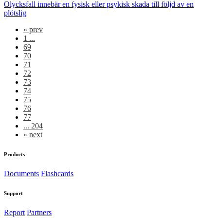
Olycksfall innebär en fysisk eller psykisk skada till följd av en
plötslig
«
prev
1 ...
69
70
71
72
73
74
75
76
77
... 204
»
next
Products
Documents
Flashcards
Support
Report
Partners