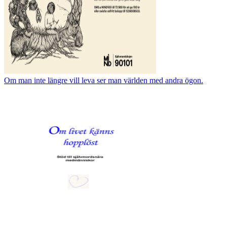
Om man inte längre vill leva ser man världen med andra ögon.