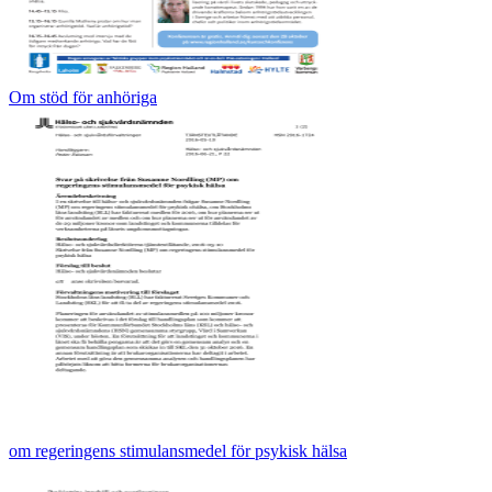
Om stöd för anhöriga
om regeringens stimulansmedel för psykisk hälsa