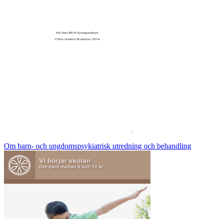
Om barn- och ungdomspsykiatrisk utredning och behandling