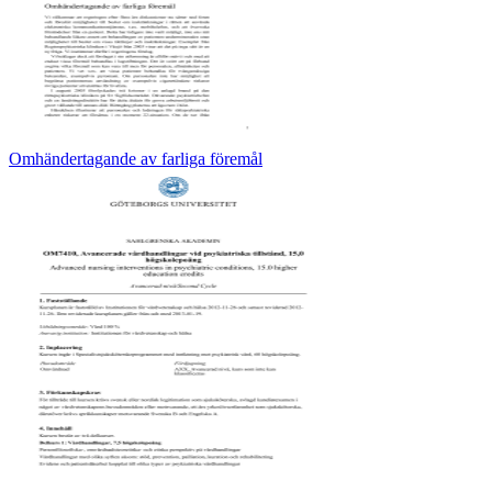
Omhändertagande av farliga föremål