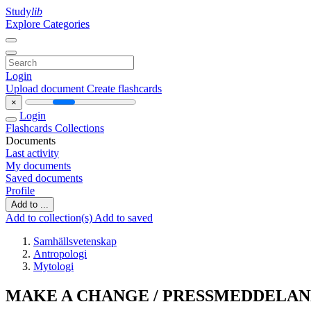
Study
lib
Explore Categories
Login
Upload document
Create flashcards
×
Login
Flashcards
Collections
Documents
Last activity
My documents
Saved documents
Profile
Add to ...
Add to collection(s)
Add to saved
Samhällsvetenskap
Antropologi
Mytologi
MAKE A CHANGE / PRESSMEDDELAND