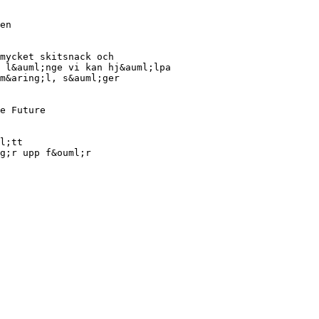
en
mycket skitsnack och
 l&auml;nge vi kan hj&auml;lpa
m&aring;l, s&auml;ger
e Future
l;tt
g;r upp f&ouml;r