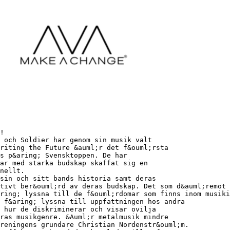
!
 och Soldier har genom sin musik valt
riting the Future &auml;r det f&ouml;rsta
s p&aring; Svensktoppen. De har
ar med starka budskap skaffat sig en
nellt.
sin och sitt bands historia samt deras
tivt ber&ouml;rd av deras budskap. Det som d&auml;remot
ring; lyssna till de f&ouml;rdomar som finns inom musiki
 f&aring; lyssna till uppfattningen hos andra
 hur de diskriminerar och visar ovilja
ras musikgenre. &Auml;r metalmusik mindre
reningens grundare Christian Nordenstr&ouml;m.