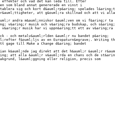
 effekter och vad det kan leda till. Efter
en som bland annat genererade en vinst i
tablera sig och kort d&auml;rp&aring; spelades l&aring;t
r&auml;ttigheter, att g&ouml;ra skillnad och att vi alla
uml;r andra m&auml;nniskor &auml;ven om vi f&aring;r ta 
ng; v&aring;r musik och v&aring;ra budskap, och s&aring;
 v&aring;r musik har vi uppn&aring;tt ett av v&aring;ra 
ck - och metalv&auml;rlden &auml;r nu bandet p&aring;
l;refter f&ouml;ljs av en Europaturn&egrave;. Writing th
tt gage till Make a Change d&aring; bandet
ian k&auml;nde jag direkt att det h&auml;r &auml;r r&aum
ing; att alla &auml;r v&auml;rda en chans och de st&arin
akgrund, l&auml;ggning eller religion, precis som