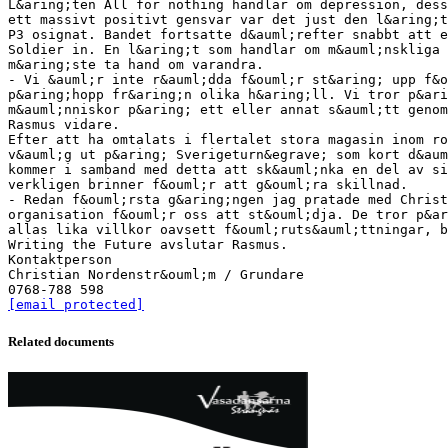
L&aring;ten All for nothing handlar om depression, dess
ett massivt positivt gensvar var det just den l&aring;t
P3 osignat. Bandet fortsatte d&auml;refter snabbt att e
Soldier in. En l&aring;t som handlar om m&auml;nskliga 
m&aring;ste ta hand om varandra.
- Vi &auml;r inte r&auml;dda f&ouml;r st&aring; upp f&o
p&aring;hopp fr&aring;n olika h&aring;ll. Vi tror p&ari
m&auml;nniskor p&aring; ett eller annat s&auml;tt genom
Rasmus vidare.
Efter att ha omtalats i flertalet stora magasin inom ro
v&auml;g ut p&aring; Sverigeturn&egrave; som kort d&aum
kommer i samband med detta att sk&auml;nka en del av si
verkligen brinner f&ouml;r att g&ouml;ra skillnad.
- Redan f&ouml;rsta g&aring;ngen jag pratade med Christ
organisation f&ouml;r oss att st&ouml;dja. De tror p&ar
allas lika villkor oavsett f&ouml;ruts&auml;ttningar, b
Writing the Future avslutar Rasmus.
Kontaktperson
Christian Nordenstr&ouml;m / Grundare
[email protected]
Related documents