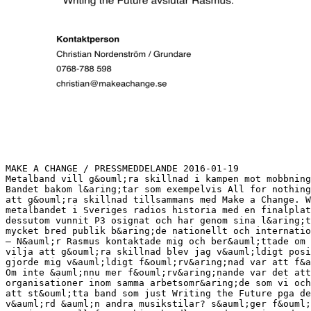
MAKE A CHANGE / PRESSMEDDELANDE 2016-01-19
Metalband vill g&ouml;ra skillnad i kampen mot mobbning
Bandet bakom l&aring;tar som exempelvis All for nothing
att g&ouml;ra skillnad tillsammans med Make a Change. W
metalbandet i Sveriges radios historia med en finalplat
dessutom vunnit P3 osignat och har genom sina l&aring;t
mycket bred publik b&aring;de nationellt och internatio
– N&auml;r Rasmus kontaktade mig och ber&auml;ttade om 
vilja att g&ouml;ra skillnad blev jag v&auml;ldigt posi
gjorde mig v&auml;ldigt f&ouml;rv&aring;nad var att f&a
Om inte &auml;nnu mer f&ouml;rv&aring;nande var det att
organisationer inom samma arbetsomr&aring;de som vi och
att st&ouml;tta band som just Writing the Future pga de
v&auml;rd &auml;n andra musikstilar? s&auml;ger f&ouml;