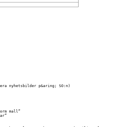
era nyhetsbilder p&aring; SO:n)
orm mall”
ar”