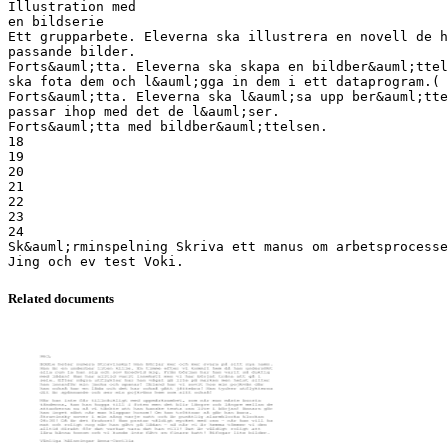
Illustration med
en bildserie
Ett grupparbete. Eleverna ska illustrera en novell de h
passande bilder.
Forts&auml;tta. Eleverna ska skapa en bildber&auml;ttel
ska fota dem och l&auml;gga in dem i ett dataprogram.( 
Forts&auml;tta. Eleverna ska l&auml;sa upp ber&auml;tt
passar ihop med det de l&auml;ser.
Forts&auml;tta med bildber&auml;ttelsen.
18
19
20
21
22
23
24
Sk&auml;rminspelning Skriva ett manus om arbetsprocesse
Related documents