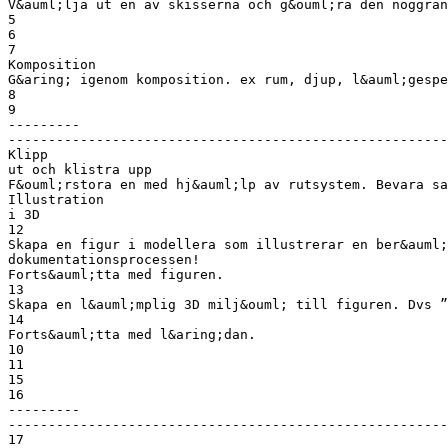
V&auml;lja ut en av skisserna och g&ouml;ra den noggran
5
6
7
Komposition
G&aring; igenom komposition. ex rum, djup, l&auml;gespe
8
9
---------
-------------------------------------------------------
Klipp
ut och klistra upp
F&ouml;rstora en med hj&auml;lp av rutsystem. Bevara sa
Illustration
i 3D
12
Skapa en figur i modellera som illustrerar en ber&auml;
dokumentationsprocessen!
Forts&auml;tta med figuren.
13
Skapa en l&auml;mplig 3D milj&ouml; till figuren. Dvs ”
14
Forts&auml;tta med l&aring;dan.
10
11
15
16
---------
-------------------------------------------------------
17