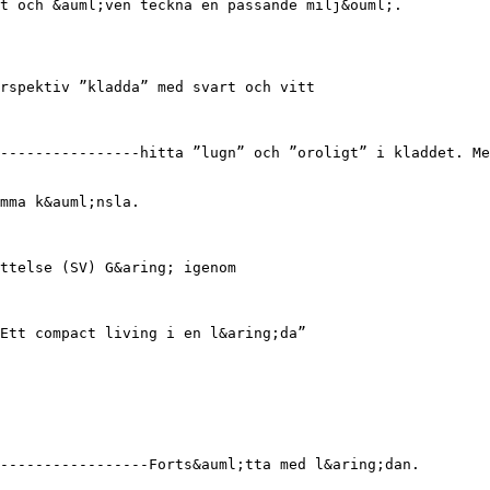
t och &auml;ven teckna en passande milj&ouml;.
rspektiv ”kladda” med svart och vitt
----------------hitta ”lugn” och ”oroligt” i kladdet. Me
mma k&auml;nsla.
ttelse (SV) G&aring; igenom
Ett compact living i en l&aring;da”
-----------------Forts&auml;tta med l&aring;dan.