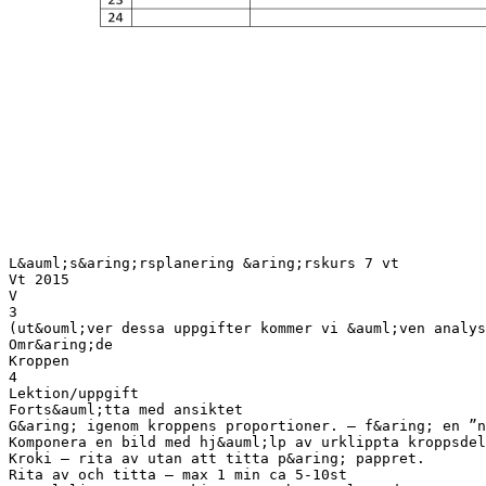
L&auml;s&aring;rsplanering &aring;rskurs 7 vt
Vt 2015
V
3
(ut&ouml;ver dessa uppgifter kommer vi &auml;ven analys
Omr&aring;de
Kroppen
4
Lektion/uppgift
Forts&auml;tta med ansiktet
G&aring; igenom kroppens proportioner. – f&aring; en ”n
Komponera en bild med hj&auml;lp av urklippta kroppsdel
Kroki – rita av utan att titta p&aring; pappret.
Rita av och titta – max 1 min ca 5-10st