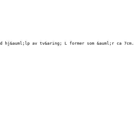
d hj&auml;lp av tv&aring; L former som &auml;r ca 7cm.