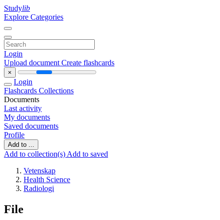
Study
lib
Explore Categories
Login
Upload document
Create flashcards
×
Login
Flashcards
Collections
Documents
Last activity
My documents
Saved documents
Profile
Add to ...
Add to collection(s)
Add to saved
Vetenskap
Health Science
Radiologi
File