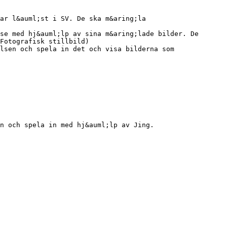
ar l&auml;st i SV. De ska m&aring;la
se med hj&auml;lp av sina m&aring;lade bilder. De
Fotografisk stillbild)
elsen och spela in det och visa bilderna som
n och spela in med hj&auml;lp av Jing.