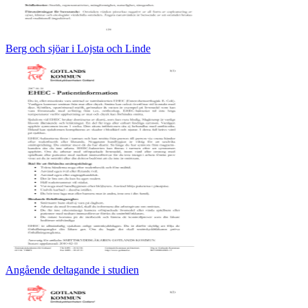
Berg och sjöar i Lojsta och Linde
Angående deltagande i studien