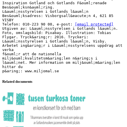
Inspiration Gotland och Gotlands F&ouml;renade
Bes&ouml;ksn&auml;ring.
L&auml;nsstyrelsen i Gotlands l&auml;n
Bes&ouml;ksadress: Visborgsall&eacute;n 4, 621 85
VISBY
Telefon: 010-223 90 00, e-post:
[email protected]
Utgiven av: L&auml;nsstyrelsen i Gotlands l&auml;n.
Foto, omslagsbild: Pixabay. Illustration: Tobias
Flygar. Tryck&aring;r: 2016. Tryckeri:
L&auml;nsstyrelsen i Gotlands l&auml;n, Visby.
Arbetet ing&aring;r i L&auml;nsstyrelsens uppdrag att
verka
f&ouml;r att de nationella
milj&ouml;kvalitetsm&aring;len n&aring;s i
l&auml;net. Mer information om milj&ouml;m&aring;len
hittar du
Related documents