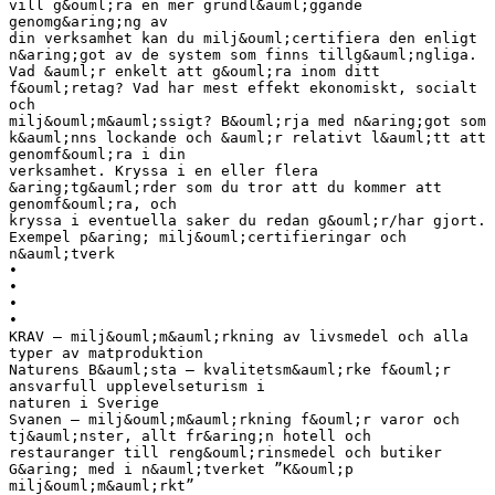
vill g&ouml;ra en mer grundl&auml;ggande
genomg&aring;ng av
din verksamhet kan du milj&ouml;certifiera den enligt
n&aring;got av de system som finns tillg&auml;ngliga.
Vad &auml;r enkelt att g&ouml;ra inom ditt
f&ouml;retag? Vad har mest effekt ekonomiskt, socialt
och
milj&ouml;m&auml;ssigt? B&ouml;rja med n&aring;got som
k&auml;nns lockande och &auml;r relativt l&auml;tt att
genomf&ouml;ra i din
verksamhet. Kryssa i en eller flera
&aring;tg&auml;rder som du tror att du kommer att
genomf&ouml;ra, och
kryssa i eventuella saker du redan g&ouml;r/har gjort.
Exempel p&aring; milj&ouml;certifieringar och
n&auml;tverk
•
•
•
•
KRAV – milj&ouml;m&auml;rkning av livsmedel och alla
typer av matproduktion
Naturens B&auml;sta – kvalitetsm&auml;rke f&ouml;r
ansvarfull upplevelseturism i
naturen i Sverige
Svanen – milj&ouml;m&auml;rkning f&ouml;r varor och
tj&auml;nster, allt fr&aring;n hotell och
restauranger till reng&ouml;rinsmedel och butiker
G&aring; med i n&auml;tverket ”K&ouml;p
milj&ouml;m&auml;rkt”