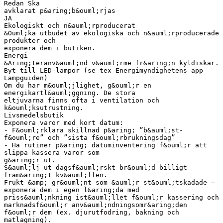
Redan Ska
avklarat p&aring;b&ouml;rjas
JA
Ekologiskt och n&auml;rproducerat
&Ouml;ka utbudet av ekologiska och n&auml;rproducerade
produkter och
exponera dem i butiken.
Energi
&Aring;teranv&auml;nd v&auml;rme fr&aring;n kyldiskar.
Byt till LED-lampor (se tex Energimyndighetens app
Lampguiden)
Om du har m&ouml;jlighet, g&ouml;r en
energikartl&auml;ggning. De stora
eltjuvarna finns ofta i ventilation och
k&ouml;ksutrustning.
Livsmedelsbutik
Exponera varor med kort datum:
- F&ouml;rklara skillnad p&aring; ”b&auml;st-
f&ouml;re” och ”sista f&ouml;rbrukningsdag”
- Ha rutiner p&aring; datuminventering f&ouml;r att
slippa kassera varor som
g&aring;r ut.
S&auml;lj ut dagsf&auml;rskt br&ouml;d billigt
fram&aring;t kv&auml;llen.
Frukt &amp; gr&ouml;nt som &auml;r st&ouml;tskadade –
exponera dem i egen l&aring;da med
priss&auml;nkning ist&auml;llet f&ouml;r kassering och
marknadsf&ouml;r anv&auml;ndningsomr&aring;den
f&ouml;r dem (ex. djurutfodring, bakning och
matlagning).