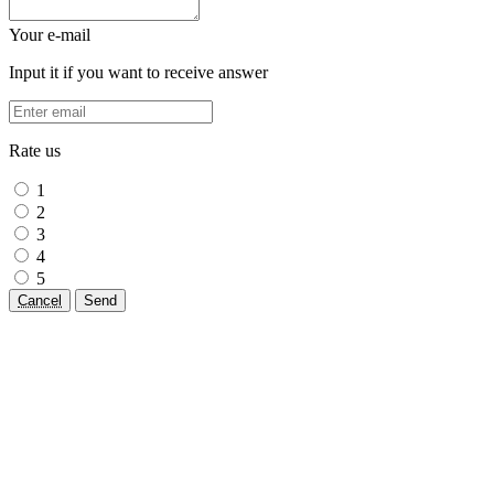
Your e-mail
Input it if you want to receive answer
Rate us
1
2
3
4
5
Cancel
Send