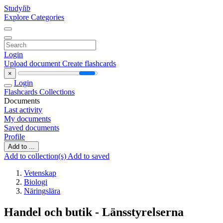
Study
lib
Explore Categories
Login
Upload document
Create flashcards
×
Login
Flashcards
Collections
Documents
Last activity
My documents
Saved documents
Profile
Add to ...
Add to collection(s)
Add to saved
Vetenskap
Biologi
Näringslära
Handel och butik - Länsstyrelserna