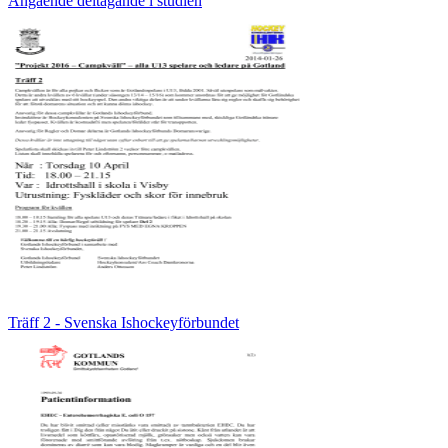
Angående deltagande i studien
Träff 2 - Svenska Ishockeyförbundet