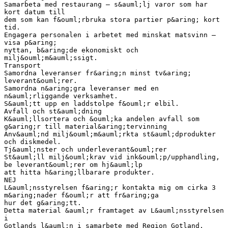
Samarbeta med restaurang – s&auml;lj varor som har
kort datum till
dem som kan f&ouml;rbruka stora partier p&aring; kort
tid.
Engagera personalen i arbetet med minskat matsvinn –
visa p&aring;
nyttan, b&aring;de ekonomiskt och
milj&ouml;m&auml;ssigt.
Transport
Samordna leveranser fr&aring;n minst tv&aring;
leverant&ouml;rer.
Samordna n&aring;gra leveranser med en
n&auml;rliggande verksamhet.
S&auml;tt upp en laddstolpe f&ouml;r elbil.
Avfall och st&auml;dning
K&auml;llsortera och &ouml;ka andelen avfall som
g&aring;r till material&aring;tervinning
Anv&auml;nd milj&ouml;m&auml;rkta st&auml;dprodukter
och diskmedel.
Tj&auml;nster och underleverant&ouml;rer
St&auml;ll milj&ouml;krav vid ink&ouml;p/upphandling,
be leverant&ouml;rer om hj&auml;lp
att hitta h&aring;llbarare produkter.
NEJ
L&auml;nsstyrelsen f&aring;r kontakta mig om cirka 3
m&aring;nader f&ouml;r att fr&aring;ga
hur det g&aring;tt.
Detta material &auml;r framtaget av L&auml;nsstyrelsen
i
Gotlands l&auml;n i samarbete med Region Gotland,