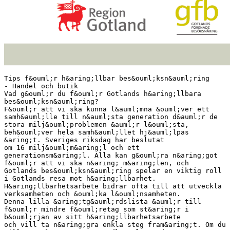
Tips f&ouml;r h&aring;llbar bes&ouml;ksn&auml;ring
- Handel och butik
Vad g&ouml;r du f&ouml;r Gotlands h&aring;llbara
bes&ouml;ksn&auml;ring?
F&ouml;r att vi ska kunna l&auml;mna &ouml;ver ett
samh&auml;lle till n&auml;sta generation d&auml;r de
stora milj&ouml;problemen &auml;r l&ouml;sta,
beh&ouml;ver hela samh&auml;llet hj&auml;lpas
&aring;t. Sveriges riksdag har beslutat
om 16 milj&ouml;m&aring;l och ett
generationsm&aring;l. Alla kan g&ouml;ra n&aring;got
f&ouml;r att vi ska n&aring; m&aring;len, och
Gotlands bes&ouml;ksn&auml;ring spelar en viktig roll
i Gotlands resa mot h&aring;llbarhet.
H&aring;llbarhetsarbete bidrar ofta till att utveckla
verksamheten och &ouml;ka l&ouml;nsamheten.
Denna lilla &aring;tg&auml;rdslista &auml;r till
f&ouml;r mindre f&ouml;retag som st&aring;r i
b&ouml;rjan av sitt h&aring;llbarhetsarbete
och vill ta n&aring;gra enkla steg fram&aring;t. Om du