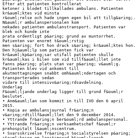
Efter att patienten kontrollerat
ketoner i blodet tillkallades ambulans. Patienten
kr&auml;ktes vid minsta
r&ouml;relse och hade ingen egen bil att tillg&aring;.
N&auml;r ambulanspersonalen kom
nekades patienten ambulanstransport. Patienten var
blek och kunde inte
prata ordentligt p&aring; grund av muntorrhet.
Patienten var enormt t&ouml;rstig
men s&aring; fort hon drack s&aring; kr&auml;ktes hon.
Den hj&auml;lp som patienten fick var
kr&auml;kp&aring;sar utifall patienten skulle
kr&auml;kas i bilen som vid tillf&auml;llet inte
fanns p&aring; plats utan var p&aring; v&auml;g.
Patienten blev vid ankomst till
akutmottagningen snabbt omh&auml;ndertagen och
transporterades sedan
vidare till intensivv&aring;rdsavdelning.
Underlag
F&ouml;ljande underlag ligger till grund f&ouml;r
beslutet.
• Anm&auml;lan som kommit in till IVO den 6 april
2015.
• Kopia av ambulansjournal fr&aring;n
v&aring;rdtillf&auml;llet den 9 december 2014.
• Yttrande fr&aring;n ber&ouml;rd ambulanspersonal.
• Yttrande fr&aring;n verksamhetschef f&ouml;r
prehospitalt l&auml;nscentrum.
• Svarsskrivelse fr&aring;n Socialstyrelsen p&aring;
s&ouml;kning om legitimerad h&auml;lsooch