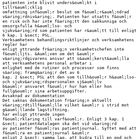
patienten inte blivit unders&ouml;kt i
tillr&auml;cklig
omfattning inf&ouml;r beslut om f&ouml;r&auml;ndrad
v&aring;rdniv&aring;. Patienten har utsatts f&ouml;r
en risk och har inte f&aring;tt den sakkunniga och
omsorgsfulla h&auml;lso- och
sjukv&aring;rd som patienten har r&auml;tt till enligt
6 kap. 1 &sect; PSL.
Verksamhetens behandlingsriktlinjer och verksamhetens
regler har
enligt yttrande fr&aring;n verksamhetschefen inte
f&ouml;ljts. &Auml;ven om det &auml;r
v&aring;rdgivarens ansvar att s&auml;kerst&auml;lla
att verksamhetens personal arbetar i
enlighet med de rutiner och processer som finns
s&aring; framg&aring;r det av 6
kap. 2 &sect; PSL att den som tillh&ouml;r h&auml;lso-
och sjukv&aring;rdspersonalen sj&auml;lv
b&auml;r ansvaret f&ouml;r hur han eller hon
fullg&ouml;r sina arbetsuppgifter.
Avsaknad av dokumentation
Det saknas dokumentation fr&aring;n aktuellt
v&aring;rdtillf&auml;lle vilket &auml;r i strid mot
g&auml;llande lagstiftning.
har enligt yttrande ingen
f&ouml;rklaring till varf&ouml;r. Enligt 3 kap. 1
&sect; patientdatalagen ska det vid v&aring;rd
av patienter f&ouml;ras patientjournal. Syftet med att
f&ouml;ra en patientjournal &auml;r
enligt 2 &sect; samma lag, att bidra till en god och