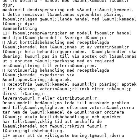
de tre delarna – handel med l&auml;kemedel f&ouml;r
djur,
maskinell dosdispensering och s&auml;rl&auml;kemedel.
I detta remissvar l&auml;mnas synpunkter p&aring;
f&ouml;rslagen g&auml;llande handel med l&auml;kemedel
f&ouml;r djur.
Sammanfattning
LIF f&ouml;respr&aring;kar en modell f&ouml;r handel
med djurl&auml;kemedel i Sverige d&auml;r:
 Akut korttidsbehandling med receptbelagda
l&auml;kemedel kan l&auml;mnas ut av veterin&auml;r
f&ouml;r hela behandlingsperioden. L&auml;kemedlen ska
d&aring; k&ouml;pas in till via apotek och l&auml;mnas
ut i obruten f&ouml;rpackning med en reglerad
ers&auml;ttning till veterin&auml;ren.
 Kontinuerlig behandling med receptbelagda
l&auml;kemedel expedieras via
&ouml;ppenv&aring;rdsapotek.
 Receptfria l&auml;kemedel s&auml;ljs p&aring; apotek
eller p&aring; veterin&auml;rklinik efter ink&ouml;p
direkt fr&aring;n
leverant&ouml;r eller distribut&ouml;r.
Denna modell bed&ouml;ms leda till minskade problem
med tillg&auml;ngligheten eftersom veterin&auml;rerna
tar hem de l&auml;kemedel de &ouml;nskar ordinera
f&ouml;r akuta korttidsbehandlingar och apoteken
har tillr&auml;cklig tid att anskaffa de
l&auml;kemedel som f&ouml;rskrivs f&ouml;r
l&aring;ngtidsbehandling.
LIF anser att de viktigaste &aring;tg&auml;rderna