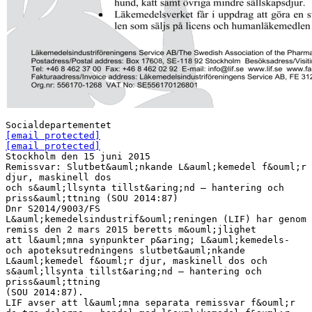
[email protected]
[email protected]
Stockholm den 15 juni 2015
Remissvar: Slutbet&auml;nkande L&auml;kemedel f&ouml;r
djur, maskinell dos
och s&auml;llsynta tillst&aring;nd – hantering och
priss&auml;ttning (SOU 2014:87)
Dnr S2014/9003/FS
L&auml;kemedelsindustrif&ouml;reningen (LIF) har genom
remiss den 2 mars 2015 beretts m&ouml;jlighet
att l&auml;mna synpunkter p&aring; L&auml;kemedels-
och apoteksutredningens slutbet&auml;nkande
L&auml;kemedel f&ouml;r djur, maskinell dos och
s&auml;llsynta tillst&aring;nd – hantering och
priss&auml;ttning
(SOU 2014:87).
LIF avser att l&auml;mna separata remissvar f&ouml;r