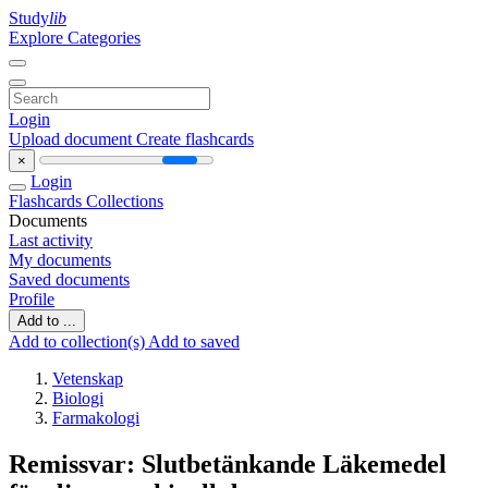
Study
lib
Explore Categories
Login
Upload document
Create flashcards
×
Login
Flashcards
Collections
Documents
Last activity
My documents
Saved documents
Profile
Add to ...
Add to collection(s)
Add to saved
Vetenskap
Biologi
Farmakologi
Remissvar: Slutbetänkande Läkemedel