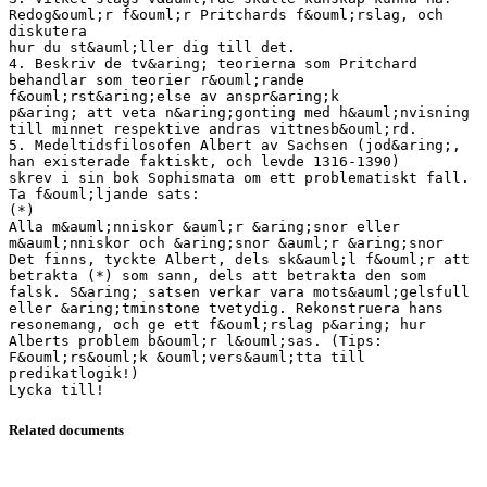
Redog&ouml;r f&ouml;r Pritchards f&ouml;rslag, och
diskutera
hur du st&auml;ller dig till det.
4. Beskriv de tv&aring; teorierna som Pritchard
behandlar som teorier r&ouml;rande
f&ouml;rst&aring;else av anspr&aring;k
p&aring; att veta n&aring;gonting med h&auml;nvisning
till minnet respektive andras vittnesb&ouml;rd.
5. Medeltidsfilosofen Albert av Sachsen (jod&aring;,
han existerade faktiskt, och levde 1316-1390)
skrev i sin bok Sophismata om ett problematiskt fall.
Ta f&ouml;ljande sats:
(*)
Alla m&auml;nniskor &auml;r &aring;snor eller
m&auml;nniskor och &aring;snor &auml;r &aring;snor
Det finns, tyckte Albert, dels sk&auml;l f&ouml;r att
betrakta (*) som sann, dels att betrakta den som
falsk. S&aring; satsen verkar vara mots&auml;gelsfull
eller &aring;tminstone tvetydig. Rekonstruera hans
resonemang, och ge ett f&ouml;rslag p&aring; hur
Alberts problem b&ouml;r l&ouml;sas. (Tips:
F&ouml;rs&ouml;k &ouml;vers&auml;tta till
predikatlogik!)
Related documents