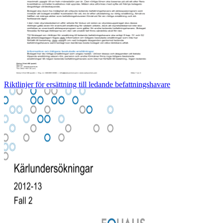
Riktlinjer för ersättning till ledande befattningshavare