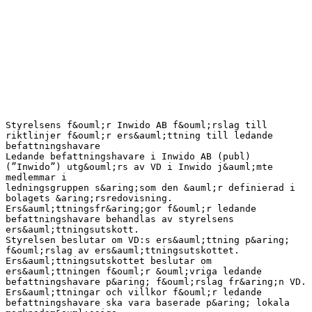
Styrelsens f&ouml;r Inwido AB f&ouml;rslag till
riktlinjer f&ouml;r ers&auml;ttning till ledande
befattningshavare
Ledande befattningshavare i Inwido AB (publ)
(”Inwido”) utg&ouml;rs av VD i Inwido j&auml;mte
medlemmar i
ledningsgruppen s&aring;som den &auml;r definierad i
bolagets &aring;rsredovisning.
Ers&auml;ttningsfr&aring;gor f&ouml;r ledande
befattningshavare behandlas av styrelsens
ers&auml;ttningsutskott.
Styrelsen beslutar om VD:s ers&auml;ttning p&aring;
f&ouml;rslag av ers&auml;ttningsutskottet.
Ers&auml;ttningsutskottet beslutar om
ers&auml;ttningen f&ouml;r &ouml;vriga ledande
befattningshavare p&aring; f&ouml;rslag fr&aring;n VD.
Ers&auml;ttningar och villkor f&ouml;r ledande
befattningshavare ska vara baserade p&aring; lokala