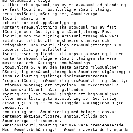
marknadsm&auml;ssiga
villkor och utg&ouml;ras av en avv&auml;gd blandning
av fast l&ouml;n, r&ouml;rlig ers&auml;ttning,
pensionsf&ouml;rm&aring;ner, &ouml;vriga
f&ouml;rm&aring;ner
och villkor vid upps&auml;gning.
Kontant ers&auml;ttning ska utg&ouml;ras av fast
l&ouml;n och r&ouml;rlig ers&auml;ttning. Fast
l&ouml;n och r&ouml;rlig ers&auml;ttning ska vara
relaterad till befattningshavarens ansvar och
befogenhet. Den r&ouml;rliga ers&auml;ttningen ska
baseras p&aring; utfallet i
f&ouml;rh&aring;llande till uppsatta m&aring;l. Den
kontanta r&ouml;rliga ers&auml;ttningen ska vara
maximerad och f&aring;r som h&ouml;gst
utg&ouml;ra 50 % av den fasta &aring;rsl&ouml;nen.
R&ouml;rlig ers&auml;ttning kan &auml;ven utg&aring; i
form av l&aring;ngsiktiga incitamentsprogram.
Program f&ouml;r r&ouml;rlig ers&auml;ttning b&ouml;r
utformas s&aring; att styrelsen, om exceptionella
ekonomiska f&ouml;rh&aring;llanden
r&aring;der, har m&ouml;jlighet att begr&auml;nsa
eller underl&aring;ta utbetalning av r&ouml;rlig
ers&auml;ttning om en s&aring;dan &aring;tg&auml;rd
bed&ouml;ms
som rimlig och f&ouml;renlig med bolagets ansvar
gentemot aktie&auml;gare, anst&auml;llda och
&ouml;vriga intressenter.
Pensionsf&ouml;rm&aring;ner ska vara premiebaserade.
Med f&ouml;rbeh&aring;ll f&ouml;r avvikande tvingande