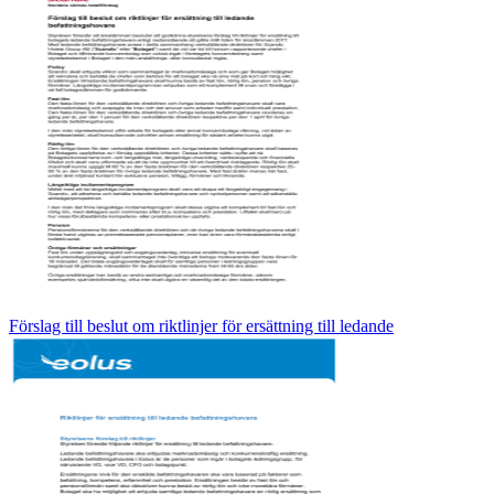
Förslag till beslut om riktlinjer för ersättning till ledande