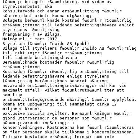
f&ouml;r bolagets r&auml;kning, vid sidan av
styrelsearbetet, ska
konsultarvode och annan ers&auml;ttning f&ouml;r
s&aring;dant arbete kunna utg&aring;.
Bolagets ber&auml;knade kostnad f&ouml;r r&ouml;rlig
ers&auml;ttning till ledande befattningshavare enligt
styrelsens f&ouml;rslag
framg&aring;r av Bilaga.
Malm&ouml; i mars 2017
Styrelsen f&ouml;r Inwido AB (publ)
Bilaga till styrelsens f&ouml;r Inwido AB f&ouml;rslag
till riktlinjer f&ouml;r ers&auml;ttning
till ledande befattningshavare
Ber&auml;knade kostnader f&ouml;r r&ouml;rlig
ers&auml;ttning
Kostnaden f&ouml;r r&ouml;rlig ers&auml;ttning till
ledande befattningshavare enligt styrelsens
f&ouml;rslag ber&auml;knas baserat p&aring;
nuvarande ers&auml;ttningsniv&aring;er och kan vid
maximalt utfall, vilket f&ouml;ruts&auml;tter att
samtliga
ers&auml;ttningsgrundande m&aring;l &auml;r uppfyllda,
komma att uppg&aring; till sammanlagt cirka 12
miljoner kronor
exklusive sociala avgifter. Ber&auml;kningen &auml;r
gjord utifr&aring;n de personer som f&ouml;r
n&auml;rvarande ing&aring;r i
koncernledningen. Kostnaderna kan f&ouml;r&auml;ndras
om fler personer skulle tillkomma i koncernledningen.
Tidigare beslutade ers&auml;ttningar som inte