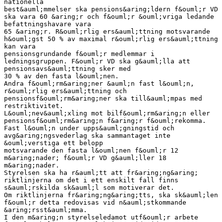
nationella
best&auml;mmelser ska pensions&aring;ldern f&ouml;r VD
ska vara 60 &aring;r och f&ouml;r &ouml;vriga ledande
befattningshavare vara
65 &aring;r. R&ouml;rlig ers&auml;ttning motsvarande
h&ouml;gst 50 % av maximal r&ouml;rlig ers&auml;ttning
kan vara
pensionsgrundande f&ouml;r medlemmar i
ledningsgruppen. F&ouml;r VD ska g&auml;lla att
pensionsavs&auml;ttning sker med
30 % av den fasta l&ouml;nen.
Andra f&ouml;rm&aring;ner &auml;n fast l&ouml;n,
r&ouml;rlig ers&auml;ttning och
pensionsf&ouml;rm&aring;ner ska till&auml;mpas med
restriktivitet.
L&ouml;nev&auml;xling mot bilf&ouml;rm&aring;n eller
pensionsf&ouml;rm&aring;n f&aring;r f&ouml;rekomma.
Fast l&ouml;n under upps&auml;gningstid och
avg&aring;ngsvederlag ska sammantaget inte
&ouml;verstiga ett belopp
motsvarande den fasta l&ouml;nen f&ouml;r 12
m&aring;nader; f&ouml;r VD g&auml;ller 18
m&aring;nader.
Styrelsen ska ha r&auml;tt att fr&aring;ng&aring;
riktlinjerna om det i ett enskilt fall finns
s&auml;rskilda sk&auml;l som motiverar det.
Om riktlinjerna fr&aring;ng&aring;tts, ska sk&auml;len
f&ouml;r detta redovisas vid n&auml;stkommande
&aring;rsst&auml;mma.
I den m&aring;n styrelseledamot utf&ouml;r arbete