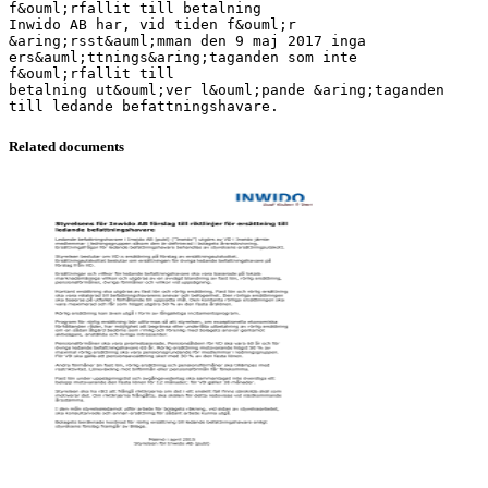
f&ouml;rfallit till betalning
Inwido AB har, vid tiden f&ouml;r
&aring;rsst&auml;mman den 9 maj 2017 inga
ers&auml;ttnings&aring;taganden som inte
f&ouml;rfallit till
betalning ut&ouml;ver l&ouml;pande &aring;taganden
Related documents