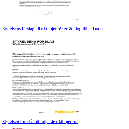
Styrelsens förslag till riktlinjer för ersättning till ledande
Styrelsen föreslår att följande riktlinjer för