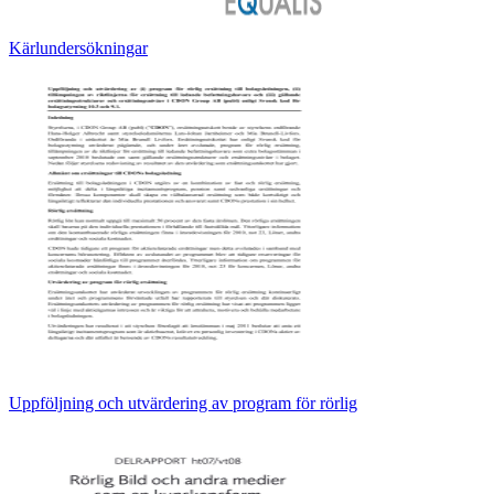
Kärlundersökningar
Uppföljning och utvärdering av program för rörlig