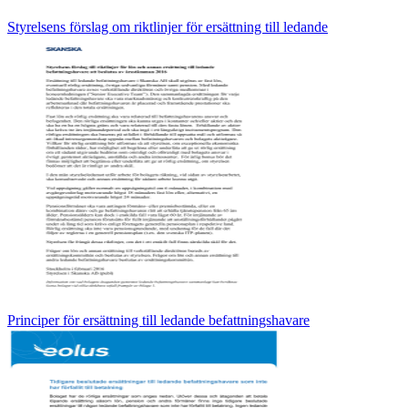
Styrelsens förslag om riktlinjer för ersättning till ledande
Principer för ersättning till ledande befattningshavare