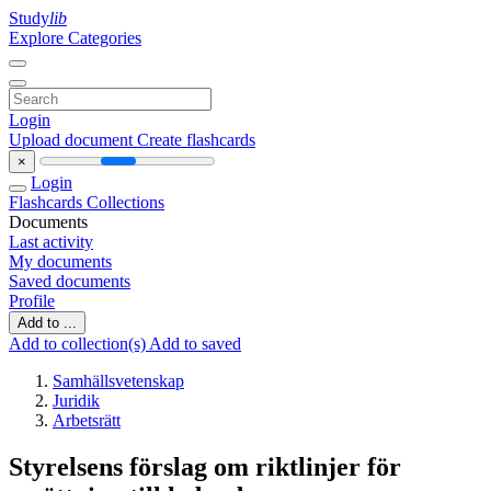
Study
lib
Explore Categories
Login
Upload document
Create flashcards
×
Login
Flashcards
Collections
Documents
Last activity
My documents
Saved documents
Profile
Add to ...
Add to collection(s)
Add to saved
Samhällsvetenskap
Juridik
Arbetsrätt
Styrelsens förslag om riktlinjer för