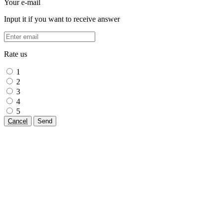
Your e-mail
Input it if you want to receive answer
Rate us
1
2
3
4
5
Cancel
Send