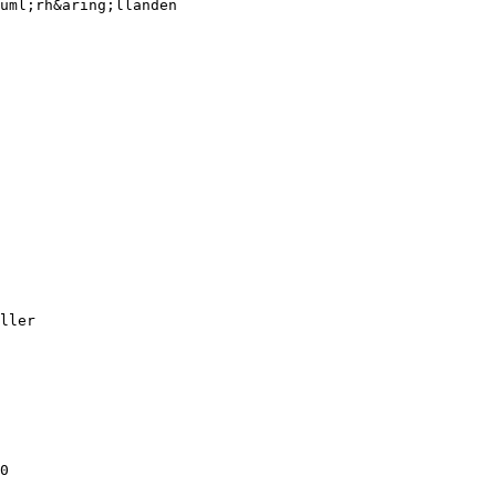
ouml;rh&aring;llanden
ller
0