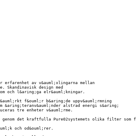
r erfarenhet av v&auml;xlingarna mellan
e. Skandinavisk design med
om och l&aring;ga elr&auml;kningar.
&auml;rkt f&ouml;r b&aring;de uppv&auml;rmning
m &aring;teranv&auml;nder alstrad energi s&aring;
uceras tre enheter v&auml;rme.
 genom det kraftfulla Pure02systemets olika filter som f
uml;k och od&ouml;rer.