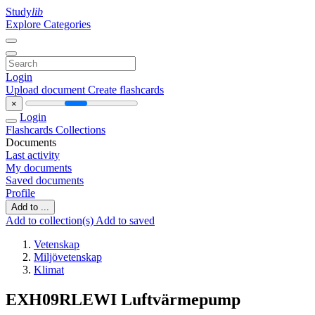
Study
lib
Explore Categories
Login
Upload document
Create flashcards
×
Login
Flashcards
Collections
Documents
Last activity
My documents
Saved documents
Profile
Add to ...
Add to collection(s)
Add to saved
Vetenskap
Miljövetenskap
Klimat
EXH09RLEWI Luftvärmepump