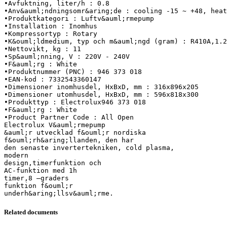
•Avfuktning, liter/h : 0.8
•Anv&auml;ndningsomr&aring;de : cooling -15 ~ +48, heat
•Produktkategori : Luftv&auml;rmepump
•Installation : Inomhus
•Kompressortyp : Rotary
•K&ouml;ldmedium, typ och m&auml;ngd (gram) : R410A,1.2
•Nettovikt, kg : 11
•Sp&auml;nning, V : 220V - 240V
•F&auml;rg : White
•Produktnummer (PNC) : 946 373 018
•EAN-kod : 7332543360147
•Dimensioner inomhusdel, HxBxD, mm : 316x896x205
•Dimensioner utomhusdel, HxBxD, mm : 596x818x300
•Produkttyp : Electrolux946 373 018
•F&auml;rg : White
•Product Partner Code : All Open
Electrolux V&auml;rmepump
&auml;r utvecklad f&ouml;r nordiska
f&ouml;rh&aring;llanden, den har
den senaste invertertekniken, cold plasma,
modern
design,timerfunktion och
AC-funktion med 1h
timer,8 –graders
funktion f&ouml;r
Related documents