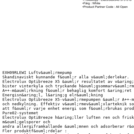
EXH09RLEWI Luftv&auml;rmepump
Skandinaviskt kunnande f&ouml;r alla v&auml;derlekar.
Electrolux Optibreeze X5 &auml;r resultatet av v&aring;
bister vinterkyla och tryckande h&ouml;gsommarv&auml;rm
A++-m&auml;rkning f&ouml;r behaglig komfort &aring;ret 
Energisn&aring;l, l&aring;g elr&auml;kning
Electrolux Optibreeze X5-v&auml;rmepumpen &auml;r A++-m
och nedkylning. Effektiv v&auml;rmev&auml;xlarteknik so
att f&ouml;r varje enhet energi som f&ouml;rbrukas prod
Pure02-systemet
Electrolux OptiBreeze h&aring;ller luften ren och frisk
m&ouml;gelsporer och
andra allergiframkallande &auml;mnen och adsorberar r&o
Fler produktf&ouml;rdelar :