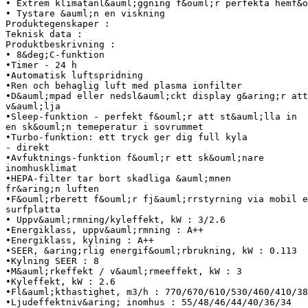
• Extrem klimatanl&auml;ggning f&ouml;r perfekta hemf&
• Tystare &auml;n en viskning
Produktegenskaper :
Teknisk data :
Produktbeskrivning :
• 8&deg;C-funktion
•Timer - 24 h
•Automatisk luftspridning
•Ren och behaglig luft med plasma ionfilter
•D&auml;mpad eller nedsl&auml;ckt display g&aring;r att
v&auml;lja
•Sleep-funktion - perfekt f&ouml;r att st&auml;lla in
en sk&ouml;n temeperatur i sovrummet
•Turbo-funktion: ett tryck ger dig full kyla
- direkt
•Avfuktnings-funktion f&ouml;r ett sk&ouml;nare
inomhusklimat
•HEPA-filter tar bort skadliga &auml;mnen
fr&aring;n luften
•F&ouml;rberett f&ouml;r fj&auml;rrstyrning via mobil e
surfplatta
• Uppv&auml;rmning/kyleffekt, kW : 3/2.6
•Energiklass, uppv&auml;rmning : A++
•Energiklass, kylning : A++
•SEER, &aring;rlig energif&ouml;rbrukning, kW : 0.113
•Kylning SEER : 8
•M&auml;rkeffekt / v&auml;rmeeffekt, kW : 3
•Kyleffekt, kW : 2.6
•Fl&auml;kthastighet, m3/h : 770/670/610/530/460/410/38
•Ljudeffektniv&aring; inomhus : 55/48/46/44/40/36/34