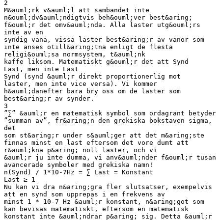
2
M&auml;rk v&auml;l att sambandet inte
n&ouml;dv&auml;ndigtvis beh&ouml;ver best&aring;
f&ouml;r det omv&auml;nda. Alla laster utg&ouml;rs
inte av en
syndig vana, vissa laster best&aring;r av vanor som
inte anses otill&aring;tna enligt de flesta
religi&ouml;sa normsystem, t&auml;nk
kaffe liksom. Matematiskt g&ouml;r det att Synd
Last, men inte Last
Synd (synd &auml;r direkt proportionerlig mot
laster, men inte vice versa). Vi kommer
h&auml;danefter bara bry oss om de laster som
best&aring;r av synder.
3
”∑” &auml;r en matematisk symbol som ordagrant betyder
”summan av”, fr&aring;n den grekiska bokstaven sigma,
det
som st&aring;r under s&auml;ger att det m&aring;ste
finnas minst en last eftersom det vore dumt att
r&auml;kna p&aring; noll laster, och vi
&auml;r ju inte dumma, vi anv&auml;nder f&ouml;r tusan
avancerade symboler med grekiska namn!
n(Synd) / 1*10-7Hz = ∑ Last = Konstant
Last ≥ 1
Nu kan vi dra n&aring;gra fler slutsatser, exempelvis
att en synd som upprepas i en frekvens av
minst 1 * 10-7 Hz &auml;r konstant, n&aring;got som
kan bevisas matematiskt, eftersom en matematisk
konstant inte &auml;ndrar p&aring; sig. Detta &auml;r