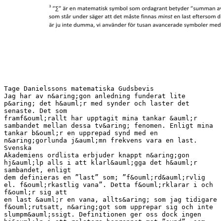
Tage Danielssons matematiska Gudsbevis
Jag har av n&aring;gon anledning funderat lite
p&aring; det h&auml;r med synder och laster det
senaste. Det som
framf&ouml;rallt har upptagit mina tankar &auml;r
sambandet mellan dessa tv&aring; fenomen. Enligt mina
tankar b&ouml;r en upprepad synd med en
n&aring;gorlunda j&auml;mn frekvens vara en last.
Svenska
Akademiens ordlista erbjuder knappt n&aring;gon
hj&auml;lp alls i att klarl&auml;gga det h&auml;r
sambandet, enligt
dem definieras en ”last” som; ”f&ouml;rd&auml;rvlig
el. f&ouml;rkastlig vana”. Detta f&ouml;rklarar i och
f&ouml;r sig att
en last &auml;r en vana, allts&aring; som jag tidigare
f&ouml;rutsatt, n&aring;got som upprepar sig och inte
slumpm&auml;ssigt. Definitionen ger oss dock ingen