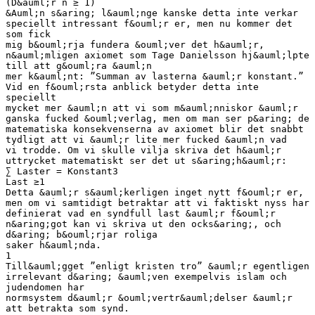
(D&auml;r n ≥ 1)
&Auml;n s&aring; l&auml;nge kanske detta inte verkar
speciellt intressant f&ouml;r er, men nu kommer det
som fick
mig b&ouml;rja fundera &ouml;ver det h&auml;r,
n&auml;mligen axiomet som Tage Danielsson hj&auml;lpte
till att g&ouml;ra &auml;n
mer k&auml;nt: ”Summan av lasterna &auml;r konstant.”
Vid en f&ouml;rsta anblick betyder detta inte
speciellt
mycket mer &auml;n att vi som m&auml;nniskor &auml;r
ganska fucked &ouml;verlag, men om man ser p&aring; de
matematiska konsekvenserna av axiomet blir det snabbt
tydligt att vi &auml;r lite mer fucked &auml;n vad
vi trodde. Om vi skulle vilja skriva det h&auml;r
uttrycket matematiskt ser det ut s&aring;h&auml;r:
∑ Laster = Konstant3
Last ≥1
Detta &auml;r s&auml;kerligen inget nytt f&ouml;r er,
men om vi samtidigt betraktar att vi faktiskt nyss har
definierat vad en syndfull last &auml;r f&ouml;r
n&aring;got kan vi skriva ut den ocks&aring;, och
d&aring; b&ouml;rjar roliga
saker h&auml;nda.
1
Till&auml;gget ”enligt kristen tro” &auml;r egentligen
irrelevant d&aring; &auml;ven exempelvis islam och
judendomen har
normsystem d&auml;r &ouml;vertr&auml;delser &auml;r
att betrakta som synd.