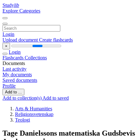
Study
lib
Explore Categories
Login
Upload document
Create flashcards
×
Login
Flashcards
Collections
Documents
Last activity
My documents
Saved documents
Profile
Add to ...
Add to collection(s)
Add to saved
Arts & Humanities
Religionsvetenskap
Teologi
Tage Danielssons matematiska Gudsbevis