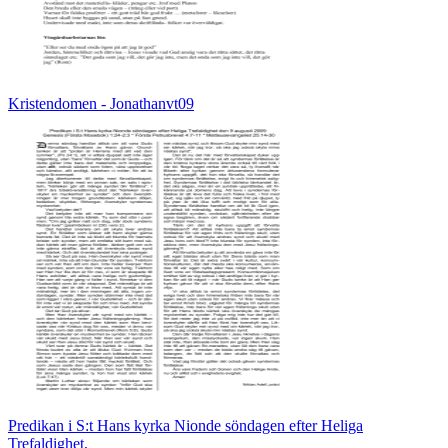
Kristendomen - Jonathanvt09
Predikan i S:t Hans kyrka Nionde söndagen efter Heliga
Trefaldighet,