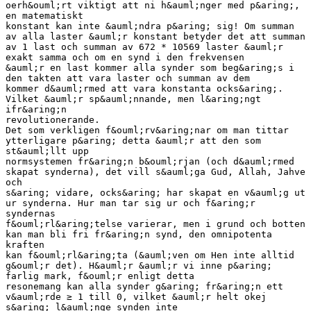
oerh&ouml;rt viktigt att ni h&auml;nger med p&aring;,
en matematiskt
konstant kan inte &auml;ndra p&aring; sig! Om summan
av alla laster &auml;r konstant betyder det att summan
av 1 last och summan av 672 * 10569 laster &auml;r
exakt samma och om en synd i den frekvensen
&auml;r en last kommer alla synder som beg&aring;s i
den takten att vara laster och summan av dem
kommer d&auml;rmed att vara konstanta ocks&aring;.
Vilket &auml;r sp&auml;nnande, men l&aring;ngt
ifr&aring;n
revolutionerande.
Det som verkligen f&ouml;rv&aring;nar om man tittar
ytterligare p&aring; detta &auml;r att den som
st&auml;llt upp
normsystemen fr&aring;n b&ouml;rjan (och d&auml;rmed
skapat synderna), det vill s&auml;ga Gud, Allah, Jahve
och
s&aring; vidare, ocks&aring; har skapat en v&auml;g ut
ur synderna. Hur man tar sig ur och f&aring;r
syndernas
f&ouml;rl&aring;telse varierar, men i grund och botten
kan man bli fri fr&aring;n synd, den omnipotenta
kraften
kan f&ouml;rl&aring;ta (&auml;ven om Hen inte alltid
g&ouml;r det). H&auml;r &auml;r vi inne p&aring;
farlig mark, f&ouml;r enligt detta
resonemang kan alla synder g&aring; fr&aring;n ett
v&auml;rde ≥ 1 till 0, vilket &auml;r helt okej
s&aring; l&auml;nge synden inte