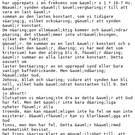
har upprepats i en frekvens som &auml;r ≥ 1 * 10-7 Hz.
N&auml;r synden v&auml;l &ouml;verg&aring;r till att
vara en last &auml;r
summan av den lasten konstant, som vi tidigare
s&aring;g, vilket ocks&aring; g&ouml;r att synden
&auml;r konstant.
Om n&aring;gon allm&auml;ktig kommer och &auml;ndrar
p&aring; det st&auml;mmer inte utr&auml;kningen,
vilket den faktiskt
g&ouml;r. Om summan av en last &auml;r konstant och ≥
1 (vilket den &auml;r, d&aring; vi har med det som
kriterium) kan den aldrig bli 0, f&ouml;r d&aring;
&auml;r summan av alla laster inte konstant. Detta
oavsett om
laster best&aring;r av en upprepad synd eller bara
vanligt kaffedrickande. Men &auml;nd&aring;
h&auml;vdar Gud,
Jehova, Allah och s&aring; vidare att synden kan bli
noll, vilket hade &auml;ndrat konstanten till 0. Det
&auml;r
ju absurt!
Slutsatsen vi m&aring;ste dra av detta &auml;r att Gud
har fel. Men det &auml;r inte bara d&aring;liga
nyheter f&ouml;r alla
troende, man kan n&auml;mligen inte ha fel om man inte
existerar. D&auml;rf&ouml;r kan vi klarl&auml;gga att
Gud
finns, men Hen har fel. Detta &auml;r h&auml;rmed
matematiskt bevisat.
Det finns s&aring;klart en m&ouml;jlighet till, att