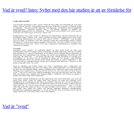
Vad är synd? Intro: Syftet med den här studien är att ge förståelse för
Vad är ”synd”