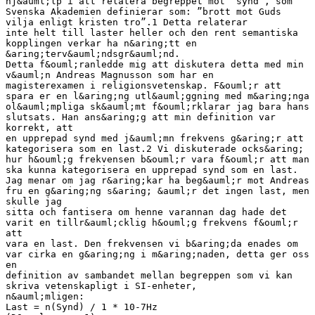
hj&auml;lp i att relatera begreppet mot ”synd”, som
Svenska Akademien definierar som: ”brott mot Guds
vilja enligt kristen tro”.1 Detta relaterar
inte helt till laster heller och den rent semantiska
kopplingen verkar ha n&aring;tt en
&aring;terv&auml;ndsgr&auml;nd.
Detta f&ouml;ranledde mig att diskutera detta med min
v&auml;n Andreas Magnusson som har en
magisterexamen i religionsvetenskap. F&ouml;r att
spara er en l&aring;ng utl&auml;ggning med m&aring;nga
ol&auml;mpliga sk&auml;mt f&ouml;rklarar jag bara hans
slutsats. Han ans&aring;g att min definition var
korrekt, att
en upprepad synd med j&auml;mn frekvens g&aring;r att
kategorisera som en last.2 Vi diskuterade ocks&aring;
hur h&ouml;g frekvensen b&ouml;r vara f&ouml;r att man
ska kunna kategorisera en upprepad synd som en last.
Jag menar om jag r&aring;kar ha beg&auml;r mot Andreas
fru en g&aring;ng s&aring; &auml;r det ingen last, men
skulle jag
sitta och fantisera om henne varannan dag hade det
varit en tillr&auml;cklig h&ouml;g frekvens f&ouml;r
att
vara en last. Den frekvensen vi b&aring;da enades om
var cirka en g&aring;ng i m&aring;naden, detta ger oss
en
definition av sambandet mellan begreppen som vi kan
skriva vetenskapligt i SI-enheter,
n&auml;mligen:
Last = n(Synd) / 1 * 10-7Hz