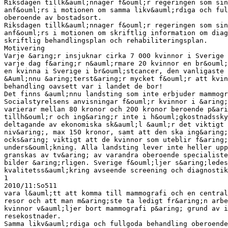
Riksdagen tillk&auml;nnager f&ouml;r regeringen som sin
anf&ouml;rs i motionen om samma likv&auml;rdiga och ful
oberoende av bostadsort.
Riksdagen tillk&auml;nnager f&ouml;r regeringen som sin
anf&ouml;rs i motionen om skriftlig information om diag
skriftlig behandlingsplan och rehabiliteringsplan.
Motivering
Varje &aring;r insjuknar cirka 7 000 kvinnor i Sverige 
varje dag f&aring;r n&auml;rmare 20 kvinnor en br&ouml;
en kvinna i Sverige i br&ouml;stcancer, den vanligaste 
&Auml;nnu &aring;terst&aring;r mycket f&ouml;r att kvin
behandling oavsett var i landet de bor!
Det finns &auml;nnu landsting som inte erbjuder mammogr
Socialstyrelsens anvisningar f&ouml;r kvinnor i &aring;
varierar mellan 80 kronor och 200 kronor beroende p&ari
tillh&ouml;r och ing&aring;r inte i h&ouml;gkostnadssky
deltagande av ekonomiska sk&auml;l &auml;r det viktigt
niv&aring;, max 150 kronor, samt att den ska ing&aring;
ocks&aring; viktigt att de kvinnor som uteblir f&aring;
unders&ouml;kning. Alla landsting lever inte heller upp
granskas av tv&aring; av varandra oberoende specialiste
bilder &aring;rligen. Sverige f&ouml;ljer s&aring;ledes
kvalitetss&auml;kring avseende screening och diagnostik
1
2010/11:So511
vara l&auml;tt att komma till mammografi och en central
resor och att man m&aring;ste ta ledigt fr&aring;n arbe
kvinnor v&auml;ljer bort mammografi p&aring; grund av i
resekostnader.
Samma likv&auml;rdiga och fullgoda behandling oberoende