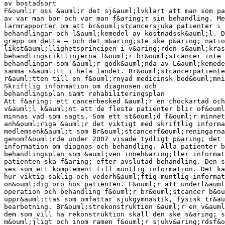
av bostadsort
F&ouml;r oss &auml;r det sj&auml;lvklart att man som pa
av var man bor och var man f&aring;r sin behandling. Me
larmrapporter om att br&ouml;stcancersjuka patienter i 
behandlingar och l&auml;kemedel av kostnadssk&auml;l. D
grepp om detta – och det m&aring;ste ske p&aring; natio
likst&auml;llighetsprincipen i v&aring;rden s&auml;kras
behandlingsriktlinjerna f&ouml;r br&ouml;stcancer inte 
behandlingar som &auml;r godk&auml;nda av L&auml;kemede
samma s&auml;tt i hela landet. Br&ouml;stcancerpatiente
r&auml;tten till en f&ouml;rnyad medicinsk bed&ouml;mni
Skriftlig information om diagnosen och
behandlingsplan samt rehabiliteringsplan
Att f&aring; ett cancerbesked &auml;r en chockartad och
v&auml;l k&auml;nt att de flesta patienter blir of&ouml
minnas vad som sagts. Som ett st&ouml;d f&ouml;r minnet
anh&ouml;riga &auml;r det viktigt med skriftlig informa
medlemsenk&auml;t som Br&ouml;stcancerf&ouml;reningarna
genomf&ouml;rde under 2007 visade tydligt p&aring; det 
information om diagnos och behandling. Alla patienter b
behandlingsplan som &auml;ven inneh&aring;ller informat
patienten ska f&aring; efter avslutad behandling. Den s
ses som ett komplement till muntlig information. Det ka
hur viktig saklig och vederh&auml;ftig muntlig informat
on&ouml;dig oro hos patienten. F&ouml;r att underl&auml
operation och behandling f&ouml;r br&ouml;stcancer b&ou
uppr&auml;ttas som omfattar sjukgymnastik, fysisk tr&au
bearbetning. Br&ouml;strekonstruktion &auml;r en v&auml
dem som vill ha rekonstruktion skall den ske s&aring; s
m&ouml;jligt och inom ramen f&ouml;r sjukv&aring;rdsf&