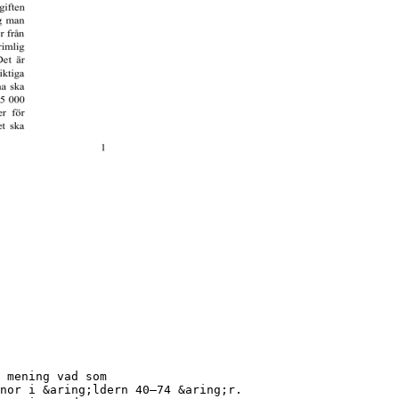
 mening vad som
nnor i &aring;ldern 40–74 &aring;r.