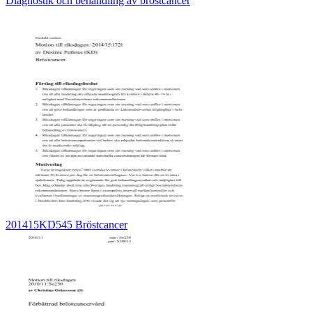
Diagnostik och behandling av bröstcancer
201415KD545 Bröstcancer