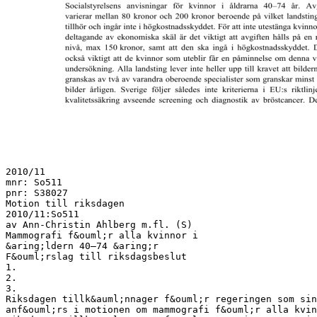
2010/11
mnr: So511
pnr: S38027
Motion till riksdagen
2010/11:So511
av Ann-Christin Ahlberg m.fl. (S)
Mammografi f&ouml;r alla kvinnor i
&aring;ldern 40–74 &aring;r
F&ouml;rslag till riksdagsbeslut
1.
2.
3.
Riksdagen tillk&auml;nnager f&ouml;r regeringen som sin
anf&ouml;rs i motionen om mammografi f&ouml;r alla kvi