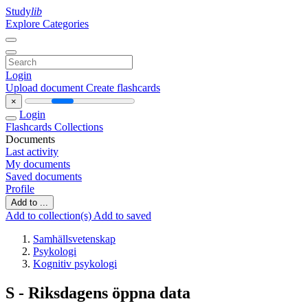
Study
lib
Explore Categories
Login
Upload document
Create flashcards
×
Login
Flashcards
Collections
Documents
Last activity
My documents
Saved documents
Profile
Add to ...
Add to collection(s)
Add to saved
Samhällsvetenskap
Psykologi
Kognitiv psykologi
S - Riksdagens öppna data