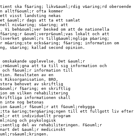
tient ska f&aring; likv&auml;rdig v&aring;rd oberoende
n alltf&ouml;r ofta kommer
ett visst landsting nekas
et &auml;r dags att ta ett samlat
nell niv&aring; s&aring; att
. Vi beh&ouml;ver besked om att de nationella
f&aring;r &ouml;verpr&ouml;vas lokalt och att
lsverket g&ouml;rs tillg&auml;ngliga p&aring;
r m&aring;ste ocks&aring; f&aring; information om
ng, s&aring; kallad second opinion.
 omskakande upplevelse. Det &auml;r
;rm&ouml;gna att ta till sig information och
 och f&ouml;r information till
tion. Resultaten av en
s Riksorganisation, BRO,
stora behovet av skriftlig
&ouml;r f&aring; en skriftlig
ion om vilken rehabilitering
kriftliga informationen skall
n inte nog betonas
ion &auml;r f&ouml;r att f&ouml;rebygga
;tta &aring;terg&aring;ngen till ett fullgott liv efter
ml;r ett individuellt program
ml;ning och psykologisk
;sentlig del av rehabiliteringen. F&ouml;r
nart det &auml;r medicinskt
ouml;rs&auml;kringen.