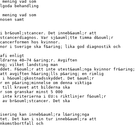
 mening vad som
lgoda behandling
 mening vad som
nosen samt
i br&ouml;stcancer. Det inneb&auml;r att
stcancerdiagnos. Var sj&auml;tte timma d&ouml;r
cancerformen hos kvinnor.
nor i Sverige ska f&aring; lika god diagnostik och
afi enligt
ldrarna 40–74 &aring;r. Avgiften
ng; vilket landsting man
ddet. F&ouml;r att inte utest&auml;nga kvinnor fr&aring;
 att avgiften h&aring;lls p&aring; en rimlig
 i h&ouml;gkostnadsskyddet. Det &auml;r
r en p&aring;minnelse om denna viktiga
 till kravet att bilderna ska
r som granskar minst 5 000
 inte kriterierna i EU:s riktlinjer f&ouml;r
 av br&ouml;stcancer. Det ska
isering kan inneb&auml;ra l&aring;nga
tet. Det kan i sin tur inneb&auml;ra att
nkomstbortfall och