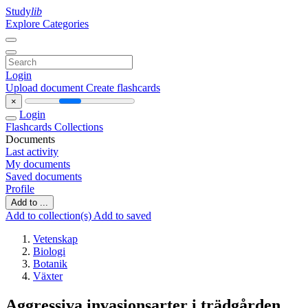
Study
lib
Explore Categories
Login
Upload document
Create flashcards
×
Login
Flashcards
Collections
Documents
Last activity
My documents
Saved documents
Profile
Add to ...
Add to collection(s)
Add to saved
Vetenskap
Biologi
Botanik
Växter
Aggressiva invasionsarter i trädgården