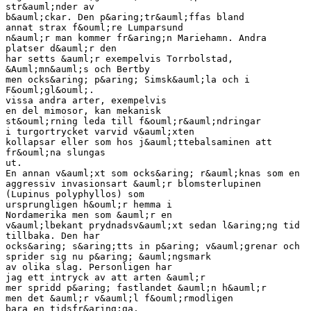
str&auml;nder av
b&auml;ckar. Den p&aring;tr&auml;ffas bland
annat strax f&ouml;re Lumparsund
n&auml;r man kommer fr&aring;n Mariehamn. Andra
platser d&auml;r den
har setts &auml;r exempelvis Torrbolstad,
&Auml;mn&auml;s och Bertby
men ocks&aring; p&aring; Simsk&auml;la och i
F&ouml;gl&ouml;.
vissa andra arter, exempelvis
en del mimosor, kan mekanisk
st&ouml;rning leda till f&ouml;r&auml;ndringar
i turgortrycket varvid v&auml;xten
kollapsar eller som hos j&auml;ttebalsaminen att
fr&ouml;na slungas
ut.
En annan v&auml;xt som ocks&aring; r&auml;knas som en
aggressiv invasionsart &auml;r blomsterlupinen
(Lupinus polyphyllos) som
ursprungligen h&ouml;r hemma i
Nordamerika men som &auml;r en
v&auml;lbekant prydnadsv&auml;xt sedan l&aring;ng tid
tillbaka. Den har
ocks&aring; s&aring;tts in p&aring; v&auml;grenar och
sprider sig nu p&aring; &auml;ngsmark
av olika slag. Personligen har
jag ett intryck av att arten &auml;r
mer spridd p&aring; fastlandet &auml;n h&auml;r
men det &auml;r v&auml;l f&ouml;rmodligen
bara en tidsfr&aring;ga.