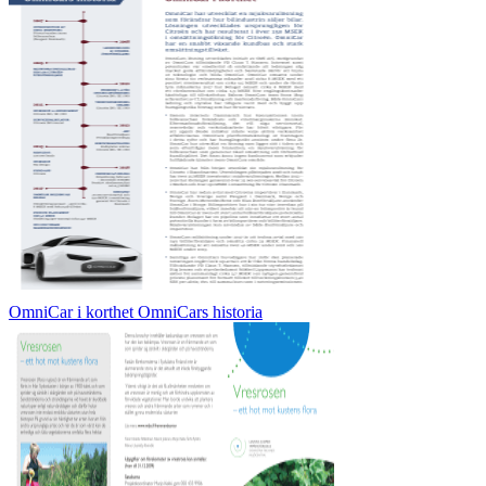
OmniCar i korthet OmniCars historia