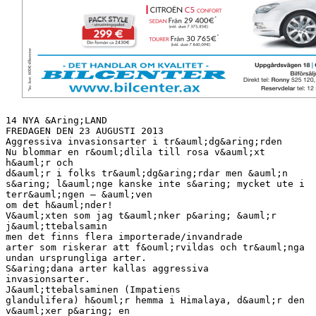
14 NYA &Aring;LAND
FREDAGEN DEN 23 AUGUSTI 2013
Aggressiva invasionsarter i tr&auml;dg&aring;rden
Nu blommar en r&ouml;dlila till rosa v&auml;xt
h&auml;r och
d&auml;r i folks tr&auml;dg&aring;rdar men &auml;n
s&aring; l&auml;nge kanske inte s&aring; mycket ute i
terr&auml;ngen – &auml;ven
om det h&auml;nder!
V&auml;xten som jag t&auml;nker p&aring; &auml;r
j&auml;ttebalsamin
men det finns flera importerade/invandrade
arter som riskerar att f&ouml;rvildas och tr&auml;nga
undan ursprungliga arter.
S&aring;dana arter kallas aggressiva
invasionsarter.
J&auml;ttebalsaminen (Impatiens
glandulifera) h&ouml;r hemma i Himalaya, d&auml;r den
v&auml;xer p&aring; en