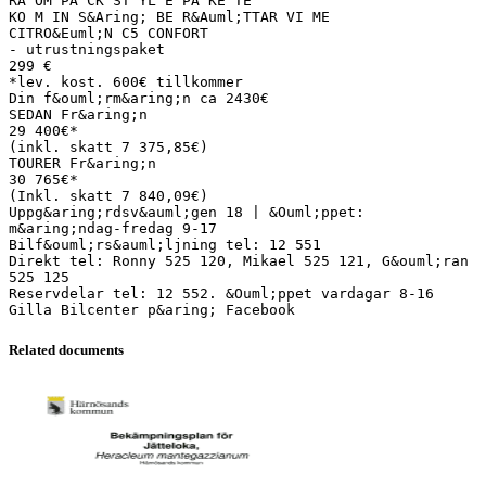
RA OM PA CK ST YL E PA KE TE
KO M IN S&Aring; BE R&Auml;TTAR VI ME
CITRO&Euml;N C5 CONFORT
- utrustningspaket
299 €
*lev. kost. 600€ tillkommer
Din f&ouml;rm&aring;n ca 2430€
SEDAN Fr&aring;n
29 400€*
(inkl. skatt 7 375,85€)
TOURER Fr&aring;n
30 765€*
(Inkl. skatt 7 840,09€)
Uppg&aring;rdsv&auml;gen 18 | &Ouml;ppet:
m&aring;ndag-fredag 9-17
Bilf&ouml;rs&auml;ljning tel: 12 551
Direkt tel: Ronny 525 120, Mikael 525 121, G&ouml;ran
525 125
Reservdelar tel: 12 552. &Ouml;ppet vardagar 8-16
Related documents