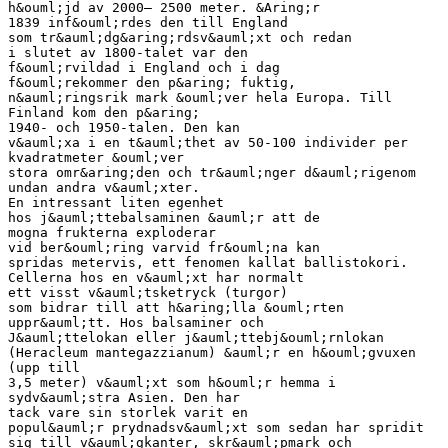
h&ouml;jd av 2000– 2500 meter. &Aring;r
1839 inf&ouml;rdes den till England
som tr&auml;dg&aring;rdsv&auml;xt och redan
i slutet av 1800-talet var den
f&ouml;rvildad i England och i dag
f&ouml;rekommer den p&aring; fuktig,
n&auml;ringsrik mark &ouml;ver hela Europa. Till
Finland kom den p&aring;
1940- och 1950-talen. Den kan
v&auml;xa i en t&auml;thet av 50-100 individer per
kvadratmeter &ouml;ver
stora omr&aring;den och tr&auml;nger d&auml;rigenom
undan andra v&auml;xter.
En intressant liten egenhet
hos j&auml;ttebalsaminen &auml;r att de
mogna frukterna exploderar
vid ber&ouml;ring varvid fr&ouml;na kan
spridas metervis, ett fenomen kallat ballistokori.
Cellerna hos en v&auml;xt har normalt
ett visst v&auml;tsketryck (turgor)
som bidrar till att h&aring;lla &ouml;rten
uppr&auml;tt. Hos balsaminer och
J&auml;ttelokan eller j&auml;ttebj&ouml;rnlokan
(Heracleum mantegazzianum) &auml;r en h&ouml;gvuxen
(upp till
3,5 meter) v&auml;xt som h&ouml;r hemma i
sydv&auml;stra Asien. Den har
tack vare sin storlek varit en
popul&auml;r prydnadsv&auml;xt som sedan har spridit
sig till v&auml;gkanter, skr&auml;pmark och