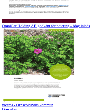
OmniCar Holding AB godkänt för notering – idag inleds
vresros - Örnsköldsviks kommun
Download