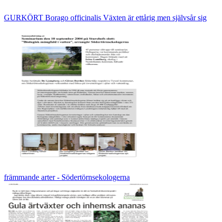
GURKÖRT Borago officinalis Växten är ettårig men självsår sig
främmande arter - Södertörnsekologerna