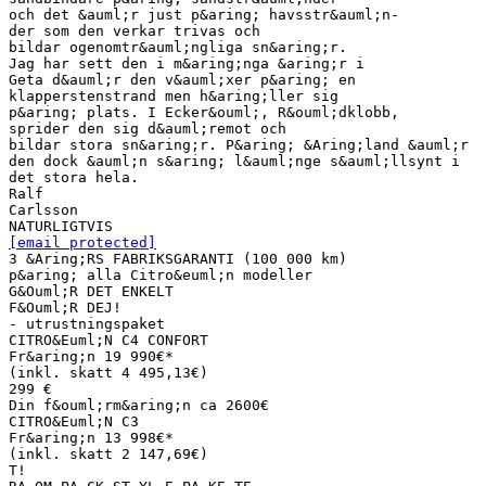
och det &auml;r just p&aring; havsstr&auml;n-
der som den verkar trivas och
bildar ogenomtr&auml;ngliga sn&aring;r.
Jag har sett den i m&aring;nga &aring;r i
Geta d&auml;r den v&auml;xer p&aring; en
klapperstenstrand men h&aring;ller sig
p&aring; plats. I Ecker&ouml;, R&ouml;dklobb,
sprider den sig d&auml;remot och
bildar stora sn&aring;r. P&aring; &Aring;land &auml;r
den dock &auml;n s&aring; l&auml;nge s&auml;llsynt i
det stora hela.
Ralf
Carlsson
[email protected]
3 &Aring;RS FABRIKSGARANTI (100 000 km)
p&aring; alla Citro&euml;n modeller
G&Ouml;R DET ENKELT
F&Ouml;R DEJ!
- utrustningspaket
CITRO&Euml;N C4 CONFORT
Fr&aring;n 19 990€*
(inkl. skatt 4 495,13€)
299 €
Din f&ouml;rm&aring;n ca 2600€
CITRO&Euml;N C3
Fr&aring;n 13 998€*
(inkl. skatt 2 147,69€)
T!