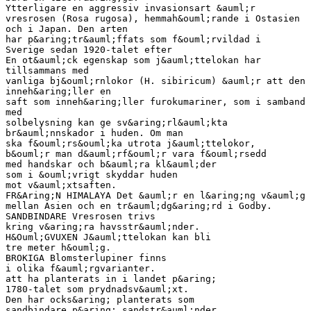
Ytterligare en aggressiv invasionsart &auml;r
vresrosen (Rosa rugosa), hemmah&ouml;rande i Ostasien
och i Japan. Den arten
har p&aring;tr&auml;ffats som f&ouml;rvildad i
Sverige sedan 1920-talet efter
En ot&auml;ck egenskap som j&auml;ttelokan har
tillsammans med
vanliga bj&ouml;rnlokor (H. sibiricum) &auml;r att den
inneh&aring;ller en
saft som inneh&aring;ller furokumariner, som i samband
med
solbelysning kan ge sv&aring;rl&auml;kta
br&auml;nnskador i huden. Om man
ska f&ouml;rs&ouml;ka utrota j&auml;ttelokor,
b&ouml;r man d&auml;rf&ouml;r vara f&ouml;rsedd
med handskar och b&auml;ra kl&auml;der
som i &ouml;vrigt skyddar huden
mot v&auml;xtsaften.
FR&Aring;N HIMALAYA Det &auml;r en l&aring;ng v&auml;g
mellan Asien och en tr&auml;dg&aring;rd i Godby.
SANDBINDARE Vresrosen trivs
kring v&aring;ra havsstr&auml;nder.
H&Ouml;GVUXEN J&auml;ttelokan kan bli
tre meter h&ouml;g.
BROKIGA Blomsterlupiner finns
i olika f&auml;rgvarianter.
att ha planterats in i landet p&aring;
1780-talet som prydnadsv&auml;xt.
Den har ocks&aring; planterats som
sandbindare p&aring; sandstr&auml;nder