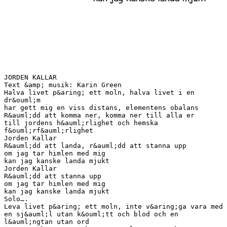
JORDEN KALLAR
Text &amp; musik: Karin Green
Halva livet p&aring; ett moln, halva livet i en
dr&ouml;m
har gett mig en viss distans, elementens obalans
R&auml;dd att komma ner, komma ner till alla er
till jordens h&auml;rlighet och hemska
f&ouml;rf&auml;rlighet
Jorden Kallar
R&auml;dd att landa, r&auml;dd att stanna upp
om jag tar himlen med mig
kan jag kanske landa mjukt
Jorden Kallar
R&auml;dd att stanna upp
om jag tar himlen med mig
kan jag kanske landa mjukt
Solo….
Leva livet p&aring; ett moln, inte v&aring;ga vara med
en sj&auml;l utan k&ouml;tt och blod och en
l&auml;ngtan utan ord