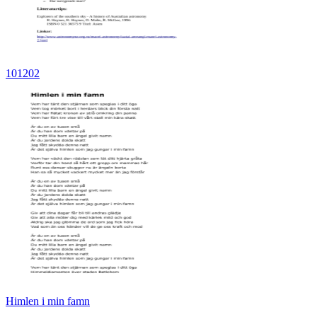
101202
Himlen i min famn