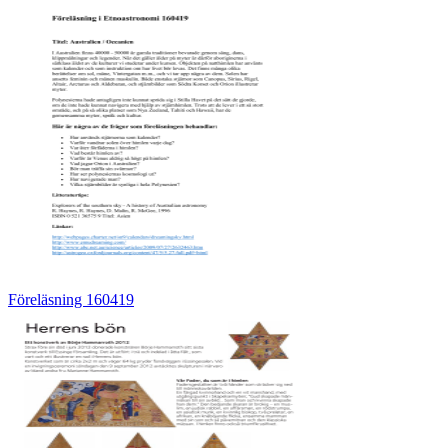
Föreläsning 160419