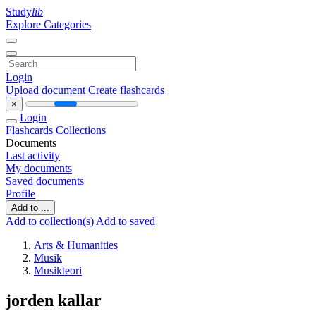
Study
lib
Explore Categories
Login
Upload document
Create flashcards
×
Login
Flashcards
Collections
Documents
Last activity
My documents
Saved documents
Profile
Add to ...
Add to collection(s)
Add to saved
Arts & Humanities
Musik
Musikteori
jorden kallar