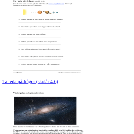
Ta reda på-frågor (skolår 4-6)