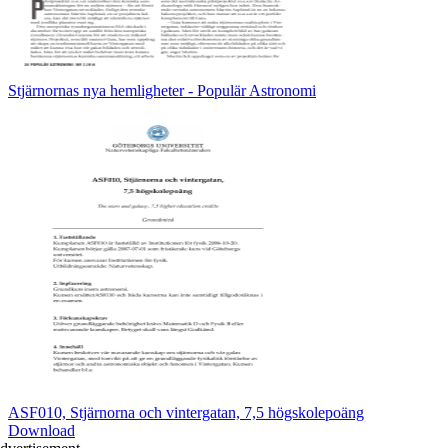
Stjärnornas nya hemligheter - Populär Astronomi
ASF010, Stjärnorna och vintergatan, 7,5 högskolepoäng
Download