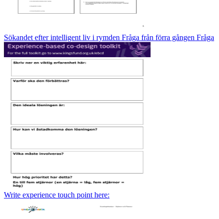
Sökandet efter intelligent liv i rymden Fråga från förra gången Fråga
Write experience touch point here: