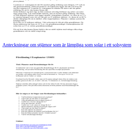
Anteckningar om stjärnor som är lämpliga som solar i ett solsystem