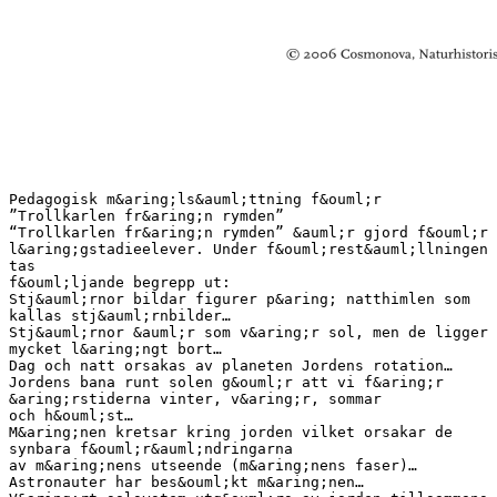
Pedagogisk m&aring;ls&auml;ttning f&ouml;r
”Trollkarlen fr&aring;n rymden”
“Trollkarlen fr&aring;n rymden” &auml;r gjord f&ouml;r
l&aring;gstadieelever. Under f&ouml;rest&auml;llningen
tas
f&ouml;ljande begrepp ut:
Stj&auml;rnor bildar figurer p&aring; natthimlen som
kallas stj&auml;rnbilder…
Stj&auml;rnor &auml;r som v&aring;r sol, men de ligger
mycket l&aring;ngt bort…
Dag och natt orsakas av planeten Jordens rotation…
Jordens bana runt solen g&ouml;r att vi f&aring;r
&aring;rstiderna vinter, v&aring;r, sommar
och h&ouml;st…
M&aring;nen kretsar kring jorden vilket orsakar de
synbara f&ouml;r&auml;ndringarna
av m&aring;nens utseende (m&aring;nens faser)…
Astronauter har bes&ouml;kt m&aring;nen…