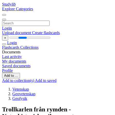
Study
lib
Explore Categories
Login
Upload document
Create flashcards
×
Login
Flashcards
Collections
Documents
Last activity
My documents
Saved documents
Profile
Add to ...
Add to collection(s)
Add to saved
Vetenskap
Geovetenskap
Geofysik
Trollkarlen från rymden -