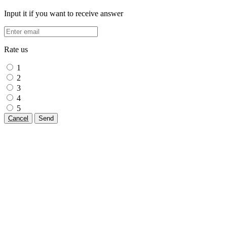
Input it if you want to receive answer
Rate us
1
2
3
4
5
Cancel
Send