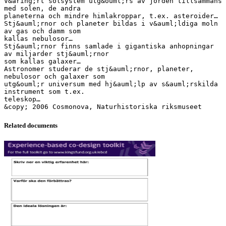
V&aring;rt solsystem utg&ouml;rs av jorden tillsammans
med solen, de andra
planeterna och mindre himlakroppar, t.ex. asteroider…
Stj&auml;rnor och planeter bildas i v&auml;ldiga moln
av gas och damm som
kallas nebulosor…
Stj&auml;rnor finns samlade i gigantiska anhopningar
av miljarder stj&auml;rnor
som kallas galaxer…
Astronomer studerar de stj&auml;rnor, planeter,
nebulosor och galaxer som
utg&ouml;r universum med hj&auml;lp av s&auml;rskilda
instrument som t.ex.
teleskop…
Related documents