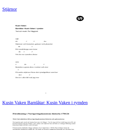
Stjärnor
Kusin Vaken Barnlåtar: Kusin Vaken i rymden