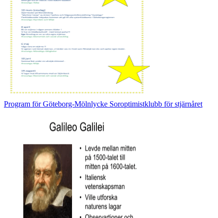
Program för Göteborg-Mölnlycke Soroptimistklubb för stjärnåret