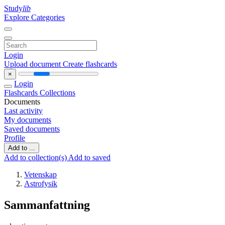
Study
lib
Explore Categories
Login
Upload document
Create flashcards
×
Login
Flashcards
Collections
Documents
Last activity
My documents
Saved documents
Profile
Add to ...
Add to collection(s)
Add to saved
Vetenskap
Astrofysik
Sammanfattning