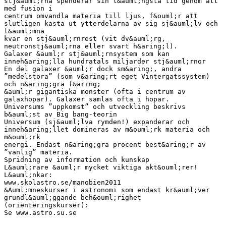
stj&auml;rna spenderar sin l&auml;ngsta tid genom att
med fusion i
centrum omvandla materia till ljus, f&ouml;r att
slutligen kasta ut ytterdelarna av sig sj&auml;lv och
l&auml;mna
kvar en stj&auml;rnrest (vit dv&auml;rg,
neutronstj&auml;rna eller svart h&aring;l).
Galaxer &auml;r stj&auml;rnsystem som kan
inneh&aring;lla hundratals miljarder stj&auml;rnor
En del galaxer &auml;r dock sm&aring;, andra
”medelstora” (som v&aring;rt eget Vintergatssystem)
och n&aring;gra f&aring;
&auml;r gigantiska monster (ofta i centrum av
galaxhopar). Galaxer samlas ofta i hopar.
Universums ”uppkomst” och utveckling beskrivs
b&auml;st av Big bang-teorin
Universum (sj&auml;lva rymden!) expanderar och
inneh&aring;llet domineras av m&ouml;rk materia och
m&ouml;rk
energi. Endast n&aring;gra procent best&aring;r av
”vanlig” materia.
Spridning av information och kunskap
L&auml;rare &auml;r mycket viktiga akt&ouml;rer!
L&auml;nkar:
www.skolastro.se/manobien2011
&Auml;mneskurser i astronomi som endast kr&auml;ver
grundl&auml;ggande beh&ouml;righet
(orienteringskurser):