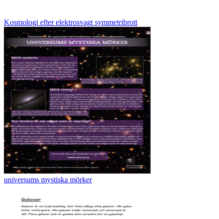
Kosmologi efter elektrosvagt symmetribrott
universums mystiska mörker