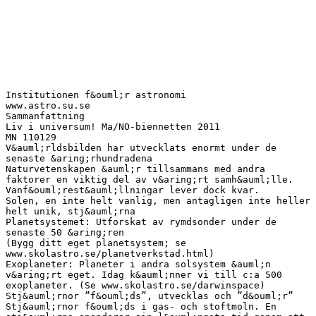
Institutionen f&ouml;r astronomi
www.astro.su.se
Sammanfattning
Liv i universum! Ma/NO-biennetten 2011
MN 110129
V&auml;rldsbilden har utvecklats enormt under de
senaste &aring;rhundradena
Naturvetenskapen &auml;r tillsammans med andra
faktorer en viktig del av v&aring;rt samh&auml;lle.
Vanf&ouml;rest&auml;llningar lever dock kvar.
Solen, en inte helt vanlig, men antagligen inte heller
helt unik, stj&auml;rna
Planetsystemet: Utforskat av rymdsonder under de
senaste 50 &aring;ren
(Bygg ditt eget planetsystem; se
www.skolastro.se/planetverkstad.html)
Exoplaneter: Planeter i andra solsystem &auml;n
v&aring;rt eget. Idag k&auml;nner vi till c:a 500
exoplaneter. (Se www.skolastro.se/darwinspace)
Stj&auml;rnor ”f&ouml;ds”, utvecklas och ”d&ouml;r”
Stj&auml;rnor f&ouml;ds i gas- och stoftmoln. En