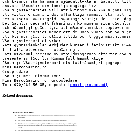
och kvinnor ska ha samma sj&auml;lvklara r&auml;tt till
ansvara f&ouml;r sin familjs dagliga liv.
V&auml;nsterpartiet vill att kvinnor ska k&auml;nna sig
att vistas ensamma i det offentliga rummet. Utan att ri
sexualiserat v&aring;ld, s&aring; &auml;r det inte idag
Det &auml;r dags att fr&aring;n kommunens sida g&ouml;r
och m&ouml;jligg&ouml;ra att m&auml;nniskor upplever mi
V&auml;nsterpartiet menar att de unga vuxna som &auml;r
att bli mer j&auml;mst&auml;llda och trygga m&auml;nnis
V&auml;nsterpartiet yrkar
-att gymnasieskolan erbjuder kurser i feministiskt sj&a
till alla eleverna i Lule&aring;.
-att utv&auml;rdering av utbildningarnas effekter g&oum
presenteras f&ouml;r Kommunfullm&auml;ktige.
F&ouml;r V&auml;nsterpartiets fullm&auml;ktigegrupp
Nina Bergg&aring;rd
Gruppledare
F&ouml;r mer information:
Nina Bergg&aring;rd, gruppledare
Tel: 070/264 56 05, e-post:
[email protected]
Related documents