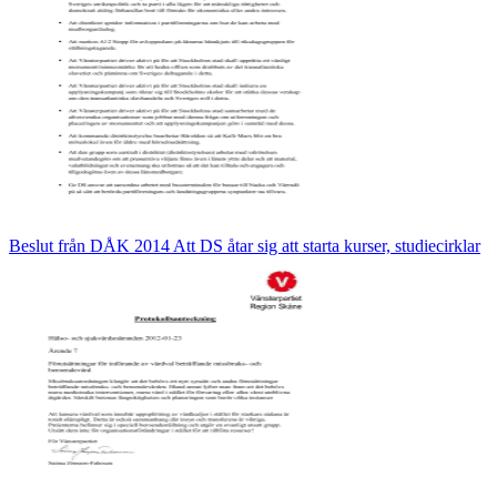
Beslut från DÅK 2014 Att DS åtar sig att starta kurser, studiecirklar