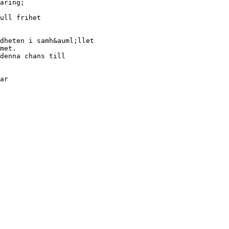
aring;
ull frihet
dheten i samh&auml;llet
met.
denna chans till
ar