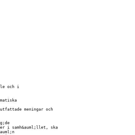
le och i
matiska
utfattade meningar och
g;de
er i samh&auml;llet, ska
auml;n