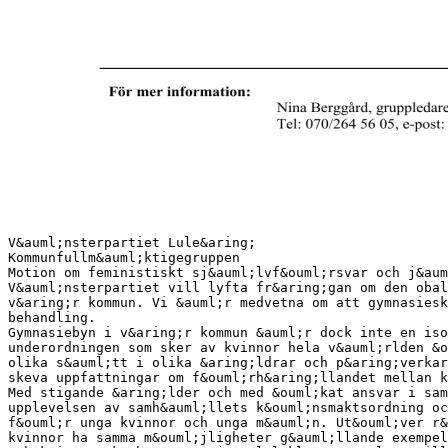
V&auml;nsterpartiet Lule&aring;
Kommunfullm&auml;ktigegruppen
Motion om feministiskt sj&auml;lvf&ouml;rsvar och j&aum
V&auml;nsterpartiet vill lyfta fr&aring;gan om den obal
v&aring;r kommun. Vi &auml;r medvetna om att gymnasiesk
behandling.
Gymnasiebyn i v&aring;r kommun &auml;r dock inte en iso
underordningen som sker av kvinnor hela v&auml;rlden &o
olika s&auml;tt i olika &aring;ldrar och p&aring;verkar
skeva uppfattningar om f&ouml;rh&aring;llandet mellan k
Med stigande &aring;lder och med &ouml;kat ansvar i sam
upplevelsen av samh&auml;llets k&ouml;nsmaktsordning oc
f&ouml;r unga kvinnor och unga m&auml;n. Ut&ouml;ver r&
kvinnor ha samma m&ouml;jligheter g&auml;llande exempel