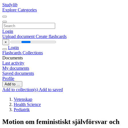
Study
lib
Explore Categories
Login
Upload document
Create flashcards
×
Login
Flashcards
Collections
Documents
Last activity
My documents
Saved documents
Profile
Add to ...
Add to collection(s)
Add to saved
Vetenskap
Health Science
Pediatrik
Motion om feministiskt självförsvar och