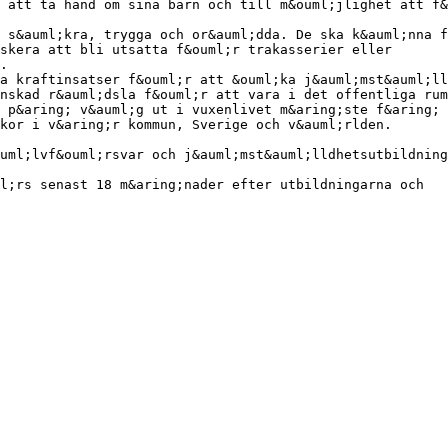
 att ta hand om sina barn och till m&ouml;jlighet att f&
 s&auml;kra, trygga och or&auml;dda. De ska k&auml;nna f
skera att bli utsatta f&ouml;r trakasserier eller
.
a kraftinsatser f&ouml;r att &ouml;ka j&auml;mst&auml;ll
nskad r&auml;dsla f&ouml;r att vara i det offentliga rum
 p&aring; v&auml;g ut i vuxenlivet m&aring;ste f&aring; 
kor i v&aring;r kommun, Sverige och v&auml;rlden.
uml;lvf&ouml;rsvar och j&auml;mst&auml;lldhetsutbildning
l;rs senast 18 m&aring;nader efter utbildningarna och