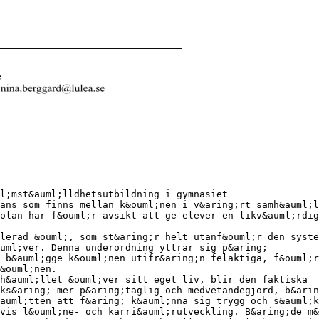
l;mst&auml;lldhetsutbildning i gymnasiet
ans som finns mellan k&ouml;nen i v&aring;rt samh&auml;l
olan har f&ouml;r avsikt att ge elever en likv&auml;rdig
lerad &ouml;, som st&aring;r helt utanf&ouml;r den syste
uml;ver. Denna underordning yttrar sig p&aring;
 b&auml;gge k&ouml;nen utifr&aring;n felaktiga, f&ouml;r
&ouml;nen.
h&auml;llet &ouml;ver sitt eget liv, blir den faktiska
ks&aring; mer p&aring;taglig och medvetandegjord, b&arin
auml;tten att f&aring; k&auml;nna sig trygg och s&auml;k
vis l&ouml;ne- och karri&auml;rutveckling. B&aring;de m&