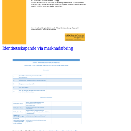
Identitetsskapande via marknadsföring