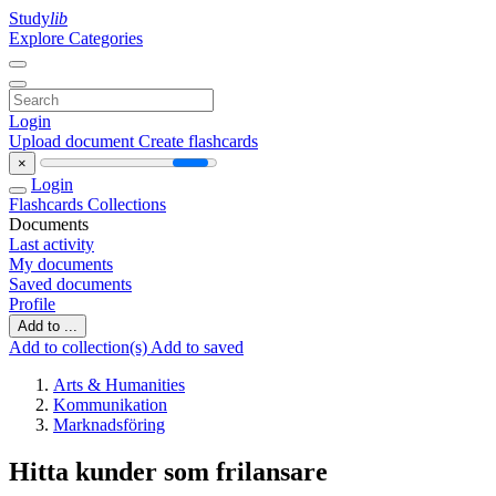
Study
lib
Explore Categories
Login
Upload document
Create flashcards
×
Login
Flashcards
Collections
Documents
Last activity
My documents
Saved documents
Profile
Add to ...
Add to collection(s)
Add to saved
Arts & Humanities
Kommunikation
Marknadsföring
Hitta kunder som frilansare