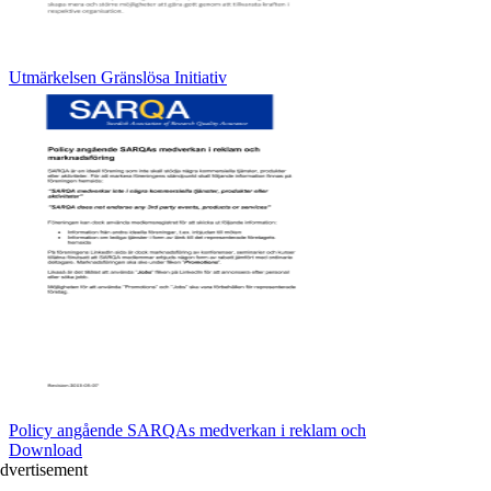
Utmärkelsen Gränslösa Initiativ
Policy angående SARQAs medverkan i reklam och
Download
dvertisement