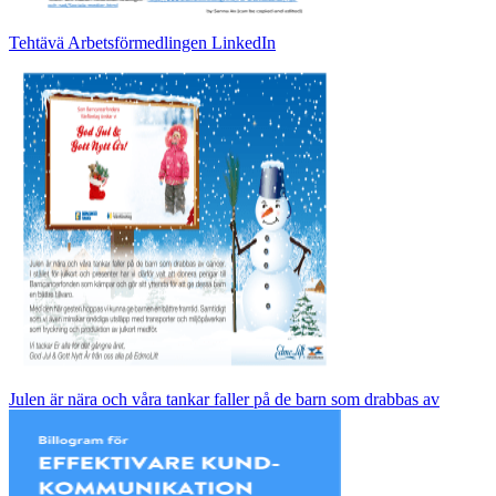
Tehtävä Arbetsförmedlingen LinkedIn
Julen är nära och våra tankar faller på de barn som drabbas av