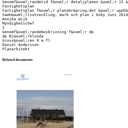
Genomf&ouml;randetid f&ouml;r detaljplanen &auml;r 15 &
Fastighetsplan
Fastighetsplan f&ouml;r planomr&aring;det &auml;r upph&
Samh&auml;llsutveckling, mark och plan i Osby Juni 2014
Annika Wijk
Myndighetschef
2
Genomf&ouml;randebeskrivning f&ouml;r dp
dp Bj&ouml;rklunda
Gross&ouml;ren 9 m.fl
Daniel Andersson
Related documents