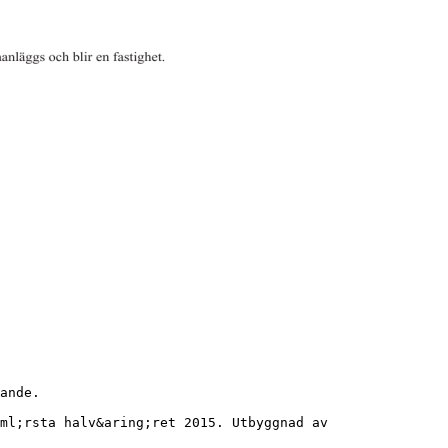
ande.
ml;rsta halv&aring;ret 2015. Utbyggnad av