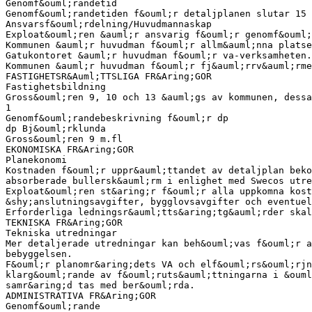
Genomf&ouml;randetid
Genomf&ouml;randetiden f&ouml;r detaljplanen slutar 15 
Ansvarsf&ouml;rdelning/Huvudmannaskap
Exploat&ouml;ren &auml;r ansvarig f&ouml;r genomf&ouml;
Kommunen &auml;r huvudman f&ouml;r allm&auml;nna platse
Gatukontoret &auml;r huvudman f&ouml;r va-verksamheten.
Kommunen &auml;r huvudman f&ouml;r fj&auml;rrv&auml;rme
FASTIGHETSR&Auml;TTSLIGA FR&Aring;GOR
Fastighetsbildning
Gross&ouml;ren 9, 10 och 13 &auml;gs av kommunen, dessa
1
Genomf&ouml;randebeskrivning f&ouml;r dp
dp Bj&ouml;rklunda
Gross&ouml;ren 9 m.fl
EKONOMISKA FR&Aring;GOR
Planekonomi
Kostnaden f&ouml;r uppr&auml;ttandet av detaljplan beko
absorberade bullersk&auml;rm i enlighet med Swecos utre
Exploat&ouml;ren st&aring;r f&ouml;r alla uppkomna kost
&shy;anslutningsavgifter, bygglovsavgifter och eventuel
Erforderliga ledningsr&auml;tts&aring;tg&auml;rder skal
TEKNISKA FR&Aring;GOR
Tekniska utredningar
Mer detaljerade utredningar kan beh&ouml;vas f&ouml;r a
bebyggelsen.
F&ouml;r planomr&aring;dets VA och elf&ouml;rs&ouml;rjn
klarg&ouml;rande av f&ouml;ruts&auml;ttningarna i &ouml
samr&aring;d tas med ber&ouml;rda.
ADMINISTRATIVA FR&Aring;GOR
Genomf&ouml;rande