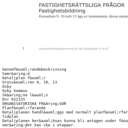
Genomf&ouml;randebeskrivning
Samr&aring;d
Detaljplan f&ouml;r
Gross&ouml;ren 9, 10, 13
Osby
Osby kommun
Sk&aring;ne l&auml;n
Dnr KS2155
ORGANISATORISKA FR&Aring;GOR
Planf&ouml;rfarande
Detaljplanen handl&auml;ggs med normalt planf&ouml;rfar
Tidplan
Detaljplanen ber&auml;knas kunna bli antagen under f&ou
omr&aring;det kan ske i etapper.