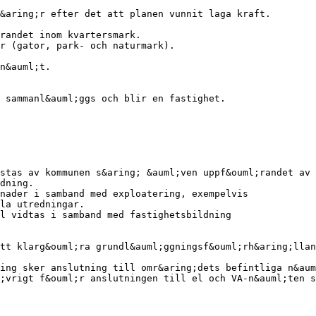
&aring;r efter det att planen vunnit laga kraft.
randet inom kvartersmark.
r (gator, park- och naturmark).
n&auml;t.
 sammanl&auml;ggs och blir en fastighet.
stas av kommunen s&aring; &auml;ven uppf&ouml;randet av
dning.
nader i samband med exploatering, exempelvis
la utredningar.
l vidtas i samband med fastighetsbildning
tt klarg&ouml;ra grundl&auml;ggningsf&ouml;rh&aring;llan
ing sker anslutning till omr&aring;dets befintliga n&aum
;vrigt f&ouml;r anslutningen till el och VA-n&auml;ten s