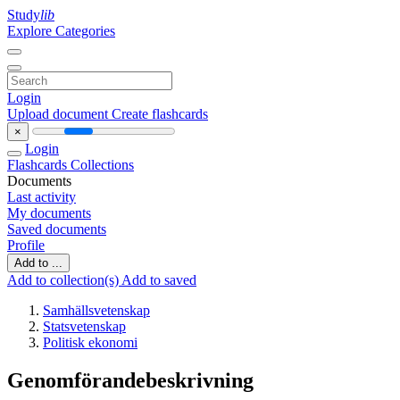
Study
lib
Explore Categories
Login
Upload document
Create flashcards
×
Login
Flashcards
Collections
Documents
Last activity
My documents
Saved documents
Profile
Add to ...
Add to collection(s)
Add to saved
Samhällsvetenskap
Statsvetenskap
Politisk ekonomi
Genomförandebeskrivning