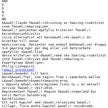
RAD
E
D
N
E
MM
G&auml;llande f&ouml;rskrivning av t&aring;rsubstitut
inom f&ouml;rm&aring;nen
b&ouml;r patienten uppfylla kriterier f&ouml;r
keratokonjunktivitis
sicca alternativt att besv&auml;ren &auml;r en
biverkan till annan
medicinering. Patienter som endast beh&ouml;ver droppa
3–4 g&aring;nger per dag eller vid datorarbete
uppfyller s&auml;llan
dessa kriterier och d&auml;rmed ska t&aring;rsubstitut
inte f&ouml;rskrivas med f&ouml;rm&aring;n.
Expertgrupp &Ouml;gon:
[email protected]
L&auml;kemedel till barn
Barnh&auml;ftet, som tagits fram i samarbete mellan
L&auml;kemedelskommitt&eacute;erna
i Uppsala-&Ouml;rebroregionen finns nu i en aktuell
version f&ouml;r 2017–2018.
Representant f&ouml;r Region V&auml;stmanland har
varit Martin Dalenbring
barnkliniken.
Ett nytt kapitel med r&ouml;relsesjuka &auml;r
tillagt, flera andra kapitel &auml;r reviderade.