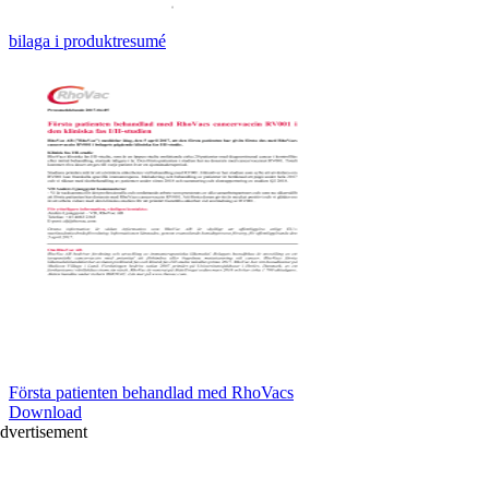
bilaga i produktresumé
Första patienten behandlad med RhoVacs
Download
dvertisement