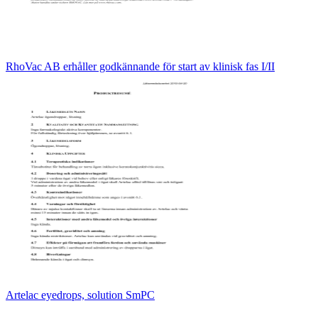
RhoVac AB erhåller godkännande för start av klinisk fas I/II
Artelac eyedrops, solution SmPC