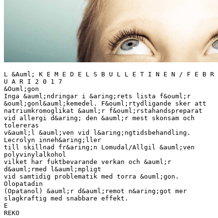
L &Auml; K E M E D E L S B U L L E T I N E N / F E B R
U A R I 2 0 1 7
&Ouml;gon
Inga &auml;ndringar i &aring;rets lista f&ouml;r
&ouml;gonl&auml;kemedel. F&ouml;rtydligande sker att
natriumkromoglikat &auml;r f&ouml;rstahandspreparat
vid allergi d&aring; den &auml;r mest skonsam och
tolereras
v&auml;l &auml;ven vid l&aring;ngtidsbehandling.
Lecrolyn inneh&aring;ller
till skillnad fr&aring;n Lomudal/Allgil &auml;ven
polyvinylalkohol
vilket har fuktbevarande verkan och &auml;r
d&auml;rmed l&auml;mpligt
vid samtidig problematik med torra &ouml;gon.
Olopatadin
(Opatanol) &auml;r d&auml;remot n&aring;got mer
slagkraftig med snabbare effekt.
E
REKO