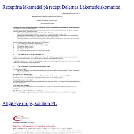
Receptfria läkemedel på recept Dalarnas Läkemedelskommitté
Allgil eye drops, solution PL