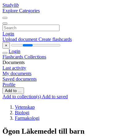
Study
lib
Explore Categories
Login
Upload document
Create flashcards
×
Login
Flashcards
Collections
Documents
Last activity
My documents
Saved documents
Profile
Add to ...
Add to collection(s)
Add to saved
Vetenskap
Biologi
Farmakologi
Ögon Läkemedel till barn