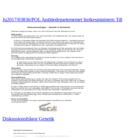
Ju2017/03836/POL Justitiedepartementet Inrikesministern Till
Diskussionsfrågor Genetik