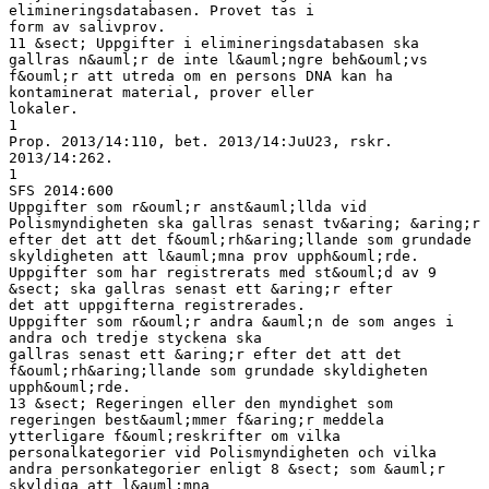
elimineringsdatabasen. Provet tas i
form av salivprov.
11 &sect; Uppgifter i elimineringsdatabasen ska
gallras n&auml;r de inte l&auml;ngre beh&ouml;vs
f&ouml;r att utreda om en persons DNA kan ha
kontaminerat material, prover eller
lokaler.
1
Prop. 2013/14:110, bet. 2013/14:JuU23, rskr.
2013/14:262.
1
SFS 2014:600
Uppgifter som r&ouml;r anst&auml;llda vid
Polismyndigheten ska gallras senast tv&aring; &aring;r
efter det att det f&ouml;rh&aring;llande som grundade
skyldigheten att l&auml;mna prov upph&ouml;rde.
Uppgifter som har registrerats med st&ouml;d av 9
&sect; ska gallras senast ett &aring;r efter
det att uppgifterna registrerades.
Uppgifter som r&ouml;r andra &auml;n de som anges i
andra och tredje styckena ska
gallras senast ett &aring;r efter det att det
f&ouml;rh&aring;llande som grundade skyldigheten
upph&ouml;rde.
13 &sect; Regeringen eller den myndighet som
regeringen best&auml;mmer f&aring;r meddela
ytterligare f&ouml;reskrifter om vilka
personalkategorier vid Polismyndigheten och vilka
andra personkategorier enligt 8 &sect; som &auml;r
skyldiga att l&auml;mna