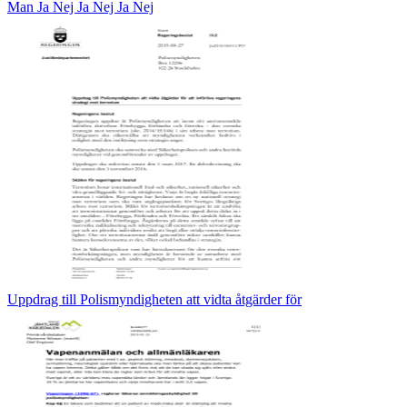
Man Ja Nej Ja Nej Ja Nej
Uppdrag till Polismyndigheten att vidta åtgärder för