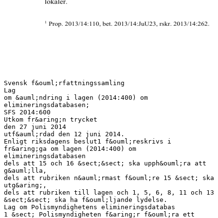
Svensk f&ouml;rfattningssamling
Lag
om &auml;ndring i lagen (2014:400) om
elimineringsdatabasen;
SFS 2014:600
Utkom fr&aring;n trycket
den 27 juni 2014
utf&auml;rdad den 12 juni 2014.
Enligt riksdagens beslut1 f&ouml;reskrivs i
fr&aring;ga om lagen (2014:400) om
elimineringsdatabasen
dels att 15 och 16 &sect;&sect; ska upph&ouml;ra att
g&auml;lla,
dels att rubriken n&auml;rmast f&ouml;re 15 &sect; ska
utg&aring;,
dels att rubriken till lagen och 1, 5, 6, 8, 11 och 13
&sect;&sect; ska ha f&ouml;ljande lydelse.
Lag om Polismyndighetens elimineringsdatabas
1 &sect; Polismyndigheten f&aring;r f&ouml;ra ett