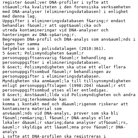
register &ouml;ver DNA-profiler i syfte att
st&auml;rka kvaliteten i den forensiska verksamheten
med DNA-analyser (elimineringsdatabasen) i enlighet
med denna lag.
Uppgifter i elimineringsdatabasen f&aring;r endast
behandlas f&ouml;r att uppt&auml;cka och
utreda kontamineringar vid DNA-analyser och
hanteringen av DNA-sp&aring;r.
Begreppen DNA-profil och DNA-analys som anv&auml;nds i
lagen har samma
betydelse som i polisdatalagen (2010:361).
5 &sect; Polismyndigheten &auml;r
personuppgiftsansvarig f&ouml;r behandling av
personuppgifter i elimineringsdatabasen.
6 &sect; Polismyndigheten ska utse ett eller flera
personuppgiftsombud f&ouml;r behandlingen av
personuppgifter i elimineringsdatabasen.
Myndigheten ska anm&auml;la till tillsynsmyndigheten
enligt personuppgiftslagen (1998:204) n&auml;r ett
personuppgiftsombud utses eller entledigas.
8 &sect; Anst&auml;llda vid Polismyndigheten och andra
som &aring;terkommande kan
komma i kontakt med och d&auml;rigenom riskerar att
kontaminera material som
anv&auml;nds vid DNA-analys, prover som ska bli
f&ouml;rem&aring;l f&ouml;r DNA-analys eller
lokaler d&auml;r s&aring;dana analyser utf&ouml;rs,
&auml;r skyldiga att l&auml;mna prov f&ouml;r DNA-
analys
i syfte att DNA-profilen ska registreras i