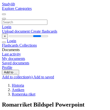
Study
lib
Explore Categories
Login
Upload document
Create flashcards
×
Login
Flashcards
Collections
Documents
Last activity
My documents
Saved documents
Profile
Add to ...
Add to collection(s)
Add to saved
Historia
Antiken
Romerska riket
Romarriket Bildspel Powerpoint